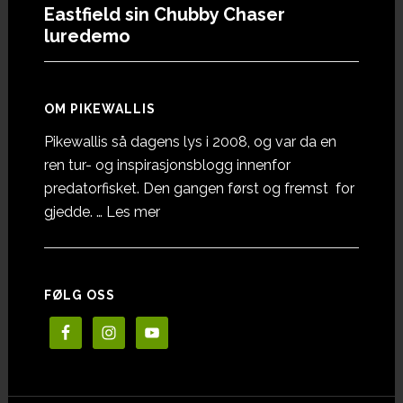
Eastfield sin Chubby Chaser
luredemo
OM PIKEWALLIS
Pikewallis så dagens lys i 2008, og var da en
ren tur- og inspirasjonsblogg innenfor
predatorfisket. Den gangen først og fremst for
omOm
gjedde. …
Les mer
Pikewallis
FØLG OSS