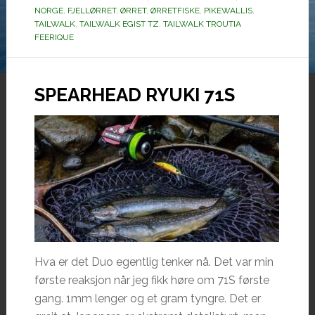
NORGE
,
FJELLØRRET
,
ØRRET
,
ØRRETFISKE
,
PIKEWALLIS
,
TAILWALK
,
TAILWALK EGIST TZ
,
TAILWALK TROUTIA
FEERIQUE
SPEARHEAD RYUKI 71S
Hva er det Duo egentlig tenker nå. Det var min
første reaksjon når jeg fikk høre om 71S første
gang. 1mm lenger og et gram tyngre. Det er