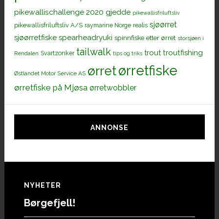
pikewallischallenge 2020 gjedde
pikewallisfriluftsliv
sjøørret
pikewallisfriluftsliv A/S
raymarine Norge
realis
sjøørretfiske
spearheadryuki
spinnfiske etter ørret
storsjøen i
tailwalk
trout
troutfishing
Svartzonker
Rendalen
tips og triks
ørretfiske
ørret
Østlandet Motor Service AS
ørretfiske på Mjøsa
ørretwobbler
ANNONSE
Footer
NYHETER
Børgefjell!