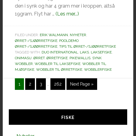
den i synk og har 4 gram mer i kroppen, altså
omOnimasu
19gram. Flyt har …
(Les mer...)
Kagura
88S
FILED UNDER:
ERIK WALMANN
,
NYHETER
,
ØRRET-/SJØØRRETFISKE
,
POOLDEMO
ØRRET-/SJØØRRETFISKE
,
TIPS TIL ØRRET-/SJØØRRETFISKE
TAGGED WITH:
DUO INTERNATIONAL
,
LAKS
,
LAKSEFISKE
,
ONIMASU
,
ØRRET
,
ØRRETFISKE
,
PIKEWALLIS
,
SYNK
WOBBLER
,
WOBBLER TIL LAKSEFISKE
,
WOBBLER TIL
MJØSFISKE
,
WOBBLER TIL ØRRETFISKE
,
WOBBLERFISKE
Interim
Side
Side
Side
Side
Go
1
2
3
…
262
Next Page »
pages
to
omitted
Hoved
sidebar
FISKE