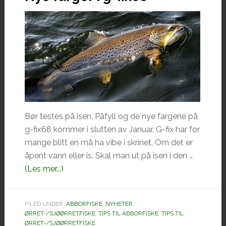
Bør testes på isen. Påfyll og de nye fargene på
g-fix68 kommer i slutten av Januar. G-fix har for
mange blitt en må ha vibe i skrinet. Om det er
åpent vann eller is. Skal man ut på isen i den …
omNye
(Les mer...)
farger
i
FILED UNDER:
ABBORFISKE
,
NYHETER
,
g-
ØRRET-/SJØØRRETFISKE
,
TIPS TIL ABBORFISKE
,
TIPS TIL
fix68
ØRRET-/SJØØRRETFISKE