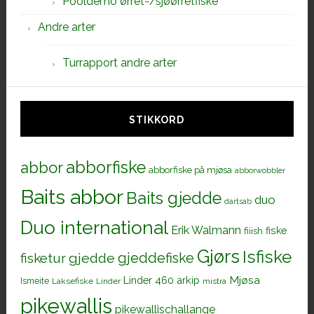
Pooldemo ørret-/sjøørretfiske
Andre arter
Turrapport andre arter
STIKKORD
abborfiske
abbor
abborfiske på mjøsa
abborwobbler
Baits abbor
Baits gjedde
duo
dartsab
Duo international
Erik Walmann
fiiish
fiske
Gjørs
Isfiske
gjeddefiske
fisketur
gjedde
Mjøsa
Linder 460 arkip
Ismeite
Laksefiske
Linder
mistra
pikewallis
pikewallischallange