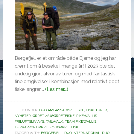
Børgefjell er et område både Bjarne og jeg har
drømt om å besøke i mange år! I 2023 ble det
endelig gjort alvor av turen og med fantastisk
fine omgivelser i kombinasjon med relativt godt
omBørgefjell!
fiske, angrer …
(Les mer...)
FILED UNDER:
DUO AMBASSADØR.
,
FISKE
,
FISKETURER
,
NYHETER
,
ØRRET-/SJØØRRETFISKE
,
PIKEWALLIS
FRILUFTSLIV A/S
,
TAILWALK
,
TEAM PIKEWALLIS
,
TURRAPPORT ØRRET-/SJØØRRETFISKE
TAGGED WITH:
BØRGEFJELL
,
DUO INTERNATIONAL
,
DUO