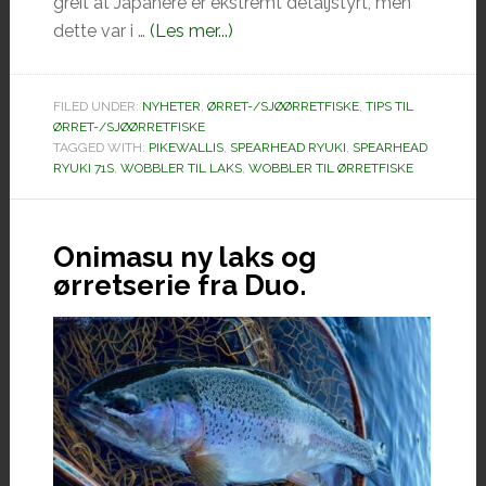
greit at Japanere er ekstremt detaljstyrt, men
omSPEARHEAD
dette var i …
(Les mer...)
RYUKI
71S
FILED UNDER:
NYHETER
,
ØRRET-/SJØØRRETFISKE
,
TIPS TIL
ØRRET-/SJØØRRETFISKE
TAGGED WITH:
PIKEWALLIS
,
SPEARHEAD RYUKI
,
SPEARHEAD
RYUKI 71S
,
WOBBLER TIL LAKS
,
WOBBLER TIL ØRRETFISKE
Onimasu ny laks og
ørretserie fra Duo.