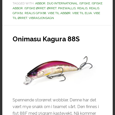
TAGGED WITH:
ABBOR
,
DUO INTERNATIONAL
,
ISFISKE
,
ISFISKE
ABBOR
,
ISFISKE ØRRET
,
ØRRET
,
PIKEWALLIS
,
REALIS
,
REALIS
GFIX62
,
REALIS GFIX68
,
VIBE TIL ABBØR
,
VIBE TIL ELVA
,
VIBE
TIL ØRRET
,
VIBRASJONSAGN
Onimasu Kagura 88S
Spennende storørret wobbler. Denne har det
vært mye snakk om i teamet vårt. Den finnes i
flyt 88F med 15gram kastevekt. Nå kommer