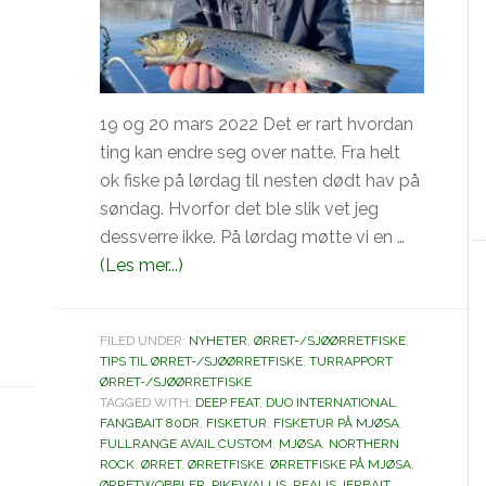
19 og 20 mars 2022 Det er rart hvordan
ting kan endre seg over natte. Fra helt
ok fiske på lørdag til nesten dødt hav på
søndag. Hvorfor det ble slik vet jeg
dessverre ikke. På lørdag møtte vi en …
omØrretfiske
(Les mer...)
på
Mjøsa.
dbanger
FILED UNDER:
NYHETER
,
ØRRET-/SJØØRRETFISKE
,
TIPS TIL ØRRET-/SJØØRRETFISKE
,
TURRAPPORT
ØRRET-/SJØØRRETFISKE
TAGGED WITH:
DEEP FEAT
,
DUO INTERNATIONAL
,
FANGBAIT 80DR
,
FISKETUR
,
FISKETUR PÅ MJØSA
,
FULLRANGE AVAIL CUSTOM
,
MJØSA
,
NORTHERN
ROCK
,
ØRRET
,
ØRRETFISKE
,
ØRRETFISKE PÅ MJØSA
,
ØRRETWOBBLER
,
PIKEWALLIS
,
REALIS JERBAIT
,