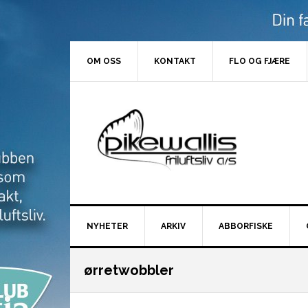
Hopp
Hopp
Hopp
Hopp
til
til
til
til
primær
hovedinnhold
primært
bunntekst
menyen
sidefelt
OM OSS
KONTAKT
FLO OG FJÆRE
NYHETER
ARKIV
ABBORFISKE
ørretwobbler