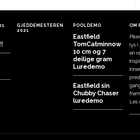
21
GJEDDEMESTEREN
POOLDEMO
OM 
2021
Eastfield
Pike
!
TomCatminnow
lys 
10 cm og 7
en r
deilige gram
insp
Luredemo
inne
pred
Eastfield sin
gang
Chubby Chaser
frem
luredemo
Les