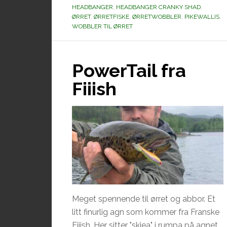
HEADBANGER
,
HEADBANGER CRANKY SHAD
,
demo)
ØRRET
,
ØRRETFISKE
,
ØRRETWOBBLER
,
PIKEWALLIS
,
WOBBLER TIL ØRRET
PowerTail fra
Fiiish
Meget spennende til ørret og abbor. Et
litt finurlig agn som kommer fra Franske
Fiiish. Her sitter "skjea" i rumpa på agnet,