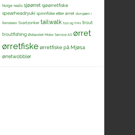
sjøørret
sjøørretfiske
Norge
realis
spearheadryuki
spinnfiske etter ørret
storsjøen i
tailwalk
trout
Svartzonker
Rendalen
tips og triks
ørret
troutfishing
Østlandet Motor Service AS
ørretfiske
ørretfiske på Mjøsa
ørretwobbler