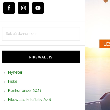
Søk
på
denne
siden
PIKEWALLIS
Nyheter
Fiske
Konkurranser 2021
Pikewallis Friluftsliv A/S