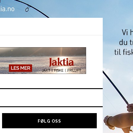
Hoved
sidebar
FØLG OSS