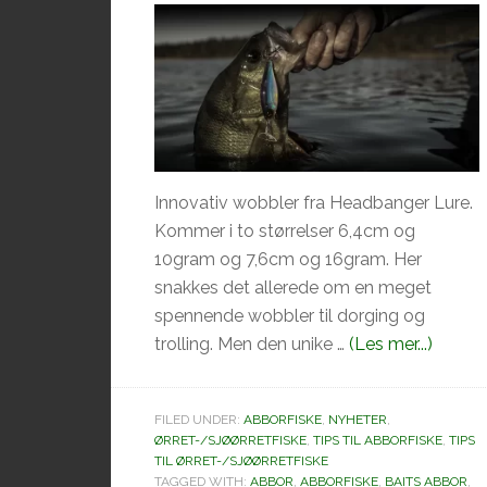
Innovativ wobbler fra Headbanger Lure.
Kommer i to størrelser 6,4cm og
10gram og 7,6cm og 16gram. Her
snakkes det allerede om en meget
spennende wobbler til dorging og
omHea
trolling. Men den unike …
(Les mer...)
Cranky
Shad
FILED UNDER:
ABBORFISKE
,
NYHETER
,
6.4cm
ØRRET-/SJØØRRETFISKE
,
TIPS TIL ABBORFISKE
,
TIPS
10g
TIL ØRRET-/SJØØRRETFISKE
TAGGED WITH:
ABBOR
,
ABBORFISKE
,
BAITS ABBOR
(lure
,