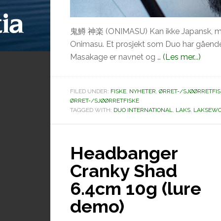
鬼鱒 神楽 (ONIMASU) Kan ikke Japansk, men 
Onimasu. Et prosjekt som Duo har gående 
omEt
Masakage er navnet og …
(Les mer...)
vilt
spen
FILED UNDER:
FISKE
,
NYHETER
,
ØRRET-/SJØØRRETFIS
prosj
ØRRET-/SJØØRRETFISKE
for
TAGGED WITH:
DUO INTERNATIONAL
,
LAKS
,
LAKSEWO
laks
og
ørretf
Headbanger
Cranky Shad
6.4cm 10g (lure
demo)