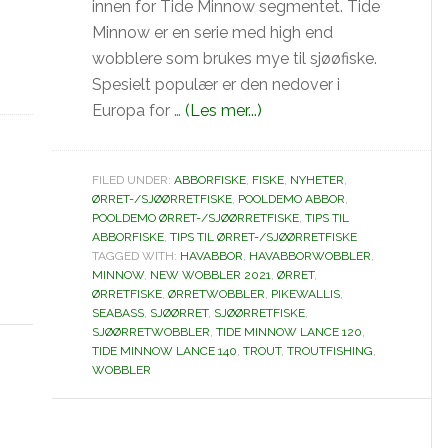
innen for Tide Minnow segmentet. Tide
Minnow er en serie med high end
wobblere som brukes mye til sjøøfiske.
Spesielt populær er den nedover i
omTide
Europa for …
(Les mer...)
Minnow
Lance
FILED UNDER:
ABBORFISKE
,
FISKE
,
NYHETER
,
120-
ØRRET-/SJØØRRETFISKE
,
POOLDEMO ABBOR
,
140
POOLDEMO ØRRET-/SJØØRRETFISKE
,
TIPS TIL
ABBORFISKE
,
TIPS TIL ØRRET-/SJØØRRETFISKE
nye
TAGGED WITH:
HAVABBOR
,
HAVABBORWOBBLER
,
wobbler.
MINNOW
,
NEW WOBBLER 2021
,
ØRRET
,
ØRRETFISKE
,
ØRRETWOBBLER
,
PIKEWALLIS
,
SEABASS
,
SJØØRRET
,
SJØØRRETFISKE
,
SJØØRRETWOBBLER
,
TIDE MINNOW LANCE 120
,
TIDE MINNOW LANCE 140
,
TROUT
,
TROUTFISHING
,
WOBBLER