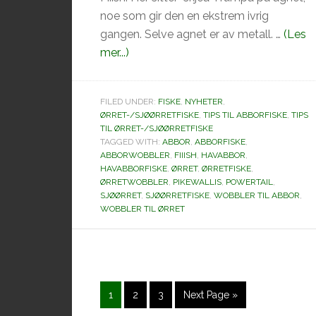
noe som gir den en ekstrem ivrig
gangen. Selve agnet er av metall. …
(Les
omPowerTail
mer...)
fra
Fiiish
FILED UNDER:
FISKE
,
NYHETER
,
ØRRET-/SJØØRRETFISKE
,
TIPS TIL ABBORFISKE
,
TIPS
TIL ØRRET-/SJØØRRETFISKE
TAGGED WITH:
ABBOR
,
ABBORFISKE
,
ABBORWOBBLER
,
FIIISH
,
HAVABBOR
,
HAVABBORFISKE
,
ØRRET
,
ØRRETFISKE
,
ØRRETWOBBLER
,
PIKEWALLIS
,
POWERTAIL
,
SJØØRRET
,
SJØØRRETFISKE
,
WOBBLER TIL ABBOR
,
WOBBLER TIL ØRRET
Side
Side
Side
Go
1
2
3
Next Page »
to