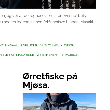
jeg vet at de tegnene som står over her betyr
med en legende innen fetfinnefiske i Japan. Masaki
nende
KE
,
PIKEWALLIS FRILUFTSLIV A/S
,
TAILWALK
,
TIPS TIL
ekt
BBLER
,
ONIMASU
,
ØRRET
,
ØRRETFISKE
,
ØRRETWOBBLER
iske.
Ørretfiske på
Mjøsa.