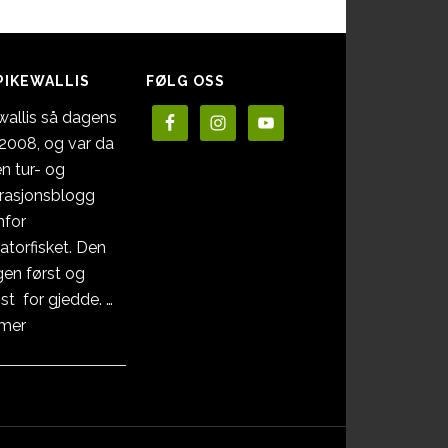
PIKEWALLIS
FØLG OSS
wallis så dagens
i 2008, og var da
en tur- og
irasjonsblogg
nfor
atorfisket. Den
en først og
st for gjedde. …
omOm
 mer
Pikewallis