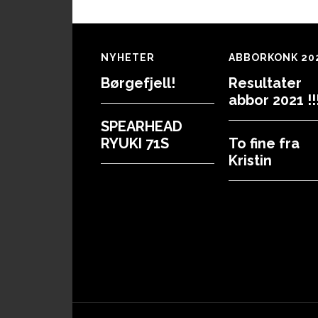
Footer
NYHETER
ABBORKONK 20
Børgefjell!
Resultater
abbor 2021 !!!
SPEARHEAD
RYUKI 71S
To fine fra
Kristin