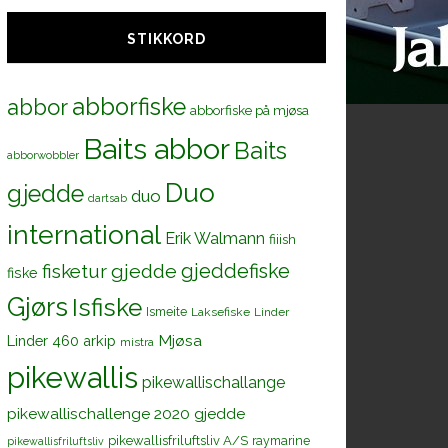
STIKKORD
abborfiske
abbor
abborfiske på mjøsa
Baits abbor
Baits
abborwobbler
Duo
gjedde
duo
dartsab
international
Erik Walmann
fiiish
gjeddefiske
fisketur
gjedde
fiske
Gjørs
Isfiske
Ismeite
Laksefiske
Linder
Mjøsa
Linder 460 arkip
mistra
pikewallis
pikewallischallange
pikewallischallenge 2020 gjedde
pikewallisfriluftsliv A/S
raymarine
pikewallisfriluftsliv