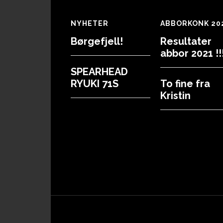
Footer
NYHETER
ABBORKONK 20
Børgefjell!
Resultater
abbor 2021 !!!
SPEARHEAD
RYUKI 71S
To fine fra
Kristin