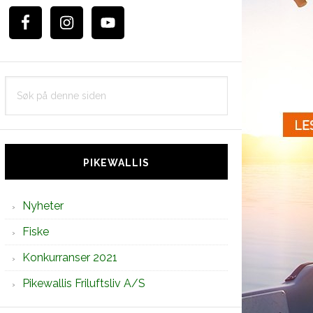
Søk
på
denne
siden
PIKEWALLIS
Nyheter
Fiske
Konkurranser 2021
Pikewallis Friluftsliv A/S