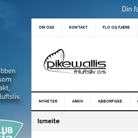
Hopp
Hopp
Hopp
Hopp
til
til
til
til
primær
hovedinnhold
primært
bunntekst
menyen
sidefelt
OM OSS
KONTAKT
FLO OG FJÆRE
NYHETER
ARKIV
ABBORFISKE
Ismeite