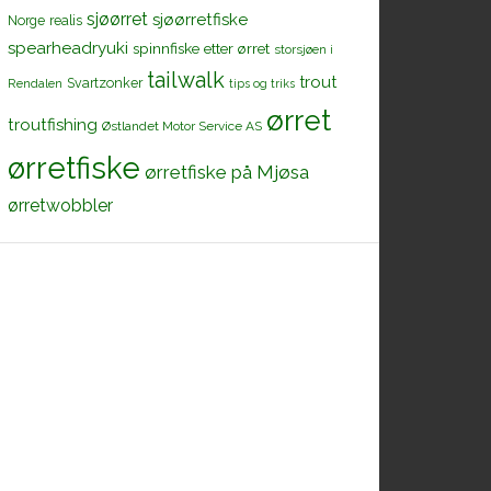
sjøørret
sjøørretfiske
Norge
realis
spearheadryuki
spinnfiske etter ørret
storsjøen i
tailwalk
trout
Svartzonker
Rendalen
tips og triks
ørret
troutfishing
Østlandet Motor Service AS
ørretfiske
ørretfiske på Mjøsa
ørretwobbler