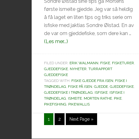
Sondre Øistad sine tips ga Mortens
første ismeite gjedde. Jeg var så heldig
å få laget en liten tips og triks serie om
isfiske med jaktias Sondre Øistad. En av
de var om gjeddefiske, som dere kan …
omStor
(Les mer...)
gjedde
tatt
FILED UNDER:
ERIK WALMANN
,
FISKE
,
FISKETURER
,
på
GJEDDEFISKE
,
NYHETER
,
TURRAPPORT
ismeite
GJEDDEFISKE
TAGGED WITH:
i
FISKE GJEDDE FRA ISEN
,
FISKE I
TRØNDELAG
,
FISKE PÅ ISEN
,
GJEDDE
,
GJEDDEFISKE
,
Trøndelag
GJEDDEFISKE I TRØNDELAG
,
ISFISKE
,
ISFISKE I
TRØNDELAG
,
ISMEITE
,
MORTEN RATHE
,
PIKE
,
PIKEFISHING
,
PIKEWALLIS
Side
Side
Go
1
2
Next Page »
to