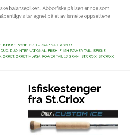
ske balansepilken.. Abborfiske på isen er noe som
orhåpentligvis tar agnet på et av ismeite oppsettene
E
,
ISFISKE
,
NYHETER
,
TURRAPPORT-ABBOR
,
DUO
,
DUO INTERNATIONAL
,
FIIISH
,
FIIISH POWER TAIL
,
ISFISKE
,
A
,
ØRRET
,
ØRRET MJØSA
,
POWER TAIL 18 GRAM
,
ST.CROIX
,
ST.CROIX
Isfiskestenger
fra St.Criox