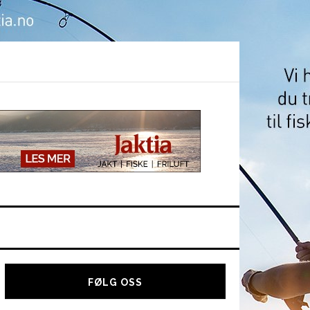
Hoved
sidebar
FØLG OSS