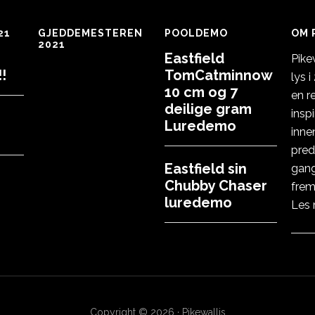
21
GJEDDEMESTEREN
POOLDEMO
OM 
2021
Eastfield
Pike
!
TomCatminnow
lys 
10 cm og 7
en r
deilige gram
insp
Luredemo
inne
pred
Eastfield sin
gang
Chubby Chaser
frem
luredemo
Les
Copyright © 2026 · Pikewallis