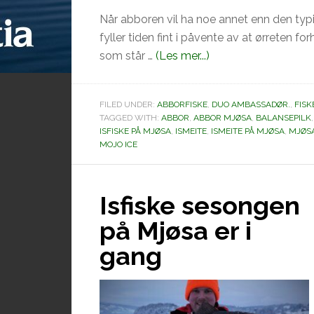
Når abboren vil ha noe annet enn den typi
fyller tiden fint i påvente av at ørreten f
omIsfiske
som står …
(Les mer...)
på
Mjøsa
FILED UNDER:
ABBORFISKE
,
DUO AMBASSADØR.
,
FISK
TAGGED WITH:
ABBOR
,
ABBOR MJØSA
,
BALANSEPILK
ISFISKE PÅ MJØSA
,
ISMEITE
,
ISMEITE PÅ MJØSA
,
MJØS
MOJO ICE
Isfiske sesongen
på Mjøsa er i
gang