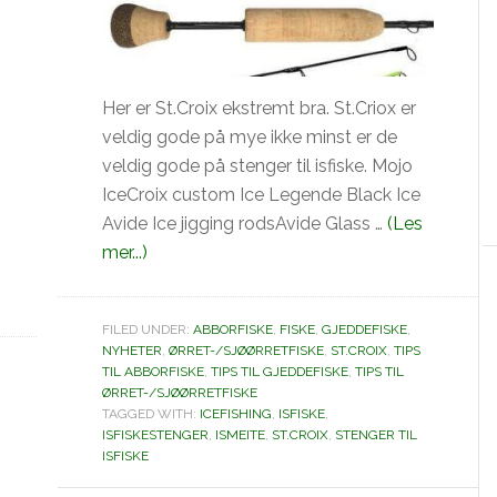
Her er St.Croix ekstremt bra. St.Criox er
veldig gode på mye ikke minst er de
veldig gode på stenger til isfiske. Mojo
IceCroix custom Ice Legende Black Ice
Avide Ice jigging rodsAvide Glass …
(Les
omIsfiskestenger
mer...)
fra
St.Criox
FILED UNDER:
ABBORFISKE
,
FISKE
,
GJEDDEFISKE
,
NYHETER
,
ØRRET-/SJØØRRETFISKE
,
ST.CROIX
,
TIPS
TIL ABBORFISKE
,
TIPS TIL GJEDDEFISKE
,
TIPS TIL
ØRRET-/SJØØRRETFISKE
TAGGED WITH:
ICEFISHING
,
ISFISKE
,
ISFISKESTENGER
,
ISMEITE
,
ST.CROIX
,
STENGER TIL
ISFISKE