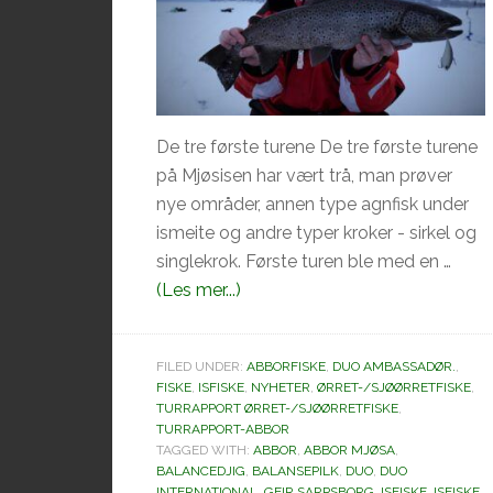
De tre første turene De tre første turene
på Mjøsisen har vært trå, man prøver
nye områder, annen type agnfisk under
ismeite og andre typer kroker - sirkel og
singlekrok. Første turen ble med en …
omIsfiske
(Les mer...)
sesongen
på
FILED UNDER:
ABBORFISKE
,
DUO AMBASSADØR.
,
Mjøsa
FISKE
,
ISFISKE
,
NYHETER
,
ØRRET-/SJØØRRETFISKE
,
er
TURRAPPORT ØRRET-/SJØØRRETFISKE
,
TURRAPPORT-ABBOR
i
TAGGED WITH:
ABBOR
,
ABBOR MJØSA
,
gang
BALANCEDJIG
,
BALANSEPILK
,
DUO
,
DUO
INTERNATIONAL
,
GEIR SARPSBORG
,
ISFISKE
,
ISFISKE