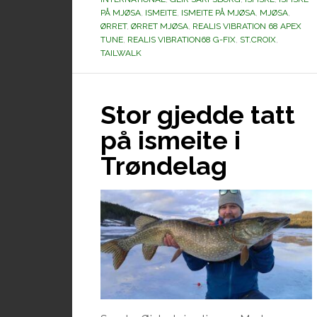
PÅ MJØSA
,
ISMEITE
,
ISMEITE PÅ MJØSA
,
MJØSA
,
ØRRET
,
ØRRET MJØSA
,
REALIS VIBRATION 68 APEX
TUNE
,
REALIS VIBRATION68 G-FIX
,
ST.CROIX
,
TAILWALK
Stor gjedde tatt
på ismeite i
Trøndelag