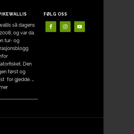
PIKEWALLIS
FØLG OSS
wallis så dagens
i 2008, og var da
en tur- og
irasjonsblogg
nfor
atorfisket. Den
en først og
st for gjedde. …
omOm
 mer
Pikewallis