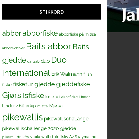
STIKKORD
abborfiske
abbor
abborfiske på mjøsa
Baits abbor
Baits
abborwobbler
Duo
gjedde
duo
dartsab
international
Erik Walmann
fiiish
gjeddefiske
fisketur
gjedde
fiske
Gjørs
Isfiske
Ismeite
Laksefiske
Linder
Mjøsa
Linder 460 arkip
mistra
pikewallis
pikewallischallange
pikewallischallenge 2020 gjedde
pikewallisfriluftsliv A/S
raymarine
pikewallisfriluftsliv