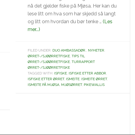
nå det gjelder fiske på Mjøsa. Her kan du
lese litt om hva som har skjedd så langt
og litt om hvordan du bør tenke …
(Les
omIsfiske
mer...)
etter
ørret
FILED UNDER:
DUO AMBASSADØR.
,
NYHETER
,
og
ØRRET-/SJØØRRETFISKE
,
TIPS TIL
abbor.
ØRRET-/SJØØRRETFISKE
,
TURRAPPORT
ØRRET-/SJØØRRETFISKE
TAGGED WITH:
ISFISKE
,
ISFISKE ETTER ABBOR
,
ISFISKE ETTER ØRRET
,
ISMEITE
,
ISMEITE ØRRET
,
ISMEITE PÅ MJØSA
,
MJØSØRRET
,
PIKEWALLIS