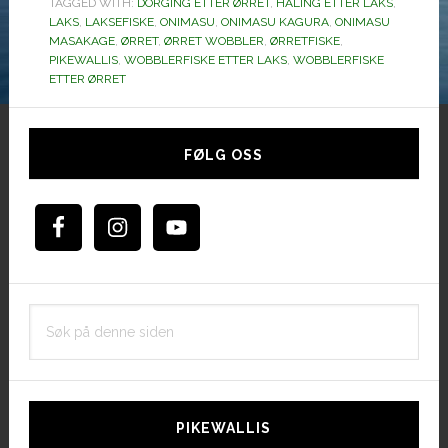
TAGGED WITH:
DORGING ETTER ØRRET
,
HALING ETTER LAKS
fra
,
LAKS
,
LAKSEFISKE
,
ONIMASU
,
ONIMASU KAGURA
,
ONIMASU
Duo.
MASAKAGE
,
ØRRET
,
ØRRET WOBBLER
,
ØRRETFISKE
,
PIKEWALLIS
,
WOBBLERFISKE ETTER LAKS
,
WOBBLERFISKE
ETTER ØRRET
Hoved
sidebar
FØLG OSS
Søk
på
denne
siden
PIKEWALLIS