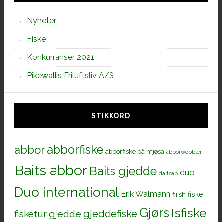
Nyheter
Fiske
Konkurranser 2021
Pikewallis Friluftsliv A/S
STIKKORD
abborfiske
abbor
abborfiske på mjøsa
abborwobbler
Baits abbor
Baits gjedde
duo
dartsab
Duo international
Erik Walmann
fiiish
fiske
Gjørs
Isfiske
gjeddefiske
fisketur
gjedde