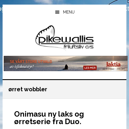
Hopp
Hopp
Hopp
til
til
til
MENU
hovedinnhold
primært
bunntekst
sidefelt
ørret wobbler
Onimasu ny laks og
ørretserie fra Duo.