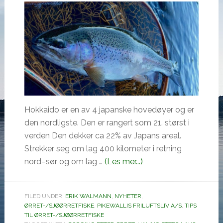
Hokkaido er en av 4 japanske hovedøyer og er
den nordligste. Den er rangert som 21. størst i
verden Den dekker ca 22% av Japans areal.
Strekker seg om lag 400 kilometer i retning
omOnimasu
nord–sør og om lag …
(Les mer...)
ny
laks
FILED UNDER:
ERIK WALMANN
,
NYHETER
,
og
ØRRET-/SJØØRRETFISKE
,
PIKEWALLIS FRILUFTSLIV A/S
,
TIPS
ørretserie
TIL ØRRET-/SJØØRRETFISKE