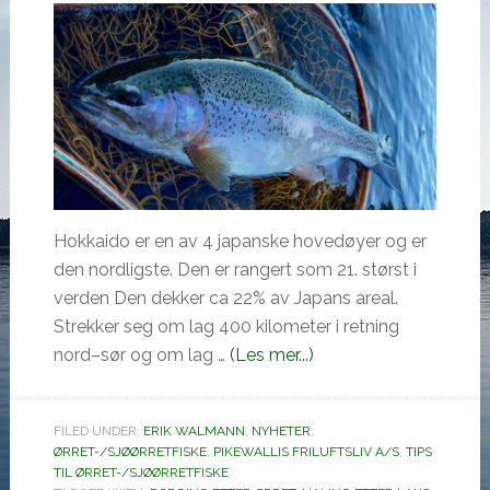
Hokkaido er en av 4 japanske hovedøyer og er
den nordligste. Den er rangert som 21. størst i
verden Den dekker ca 22% av Japans areal.
Strekker seg om lag 400 kilometer i retning
omOnimasu
nord–sør og om lag …
(Les mer...)
ny
laks
FILED UNDER:
ERIK WALMANN
,
NYHETER
,
og
ØRRET-/SJØØRRETFISKE
,
PIKEWALLIS FRILUFTSLIV A/S
,
TIPS
ørretserie
TIL ØRRET-/SJØØRRETFISKE