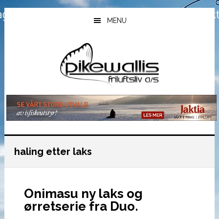
Hopp
Hopp
Hopp
til
til
til
MENU
hovedinnhold
primært
bunntekst
sidefelt
haling etter laks
Onimasu ny laks og
ørretserie fra Duo.