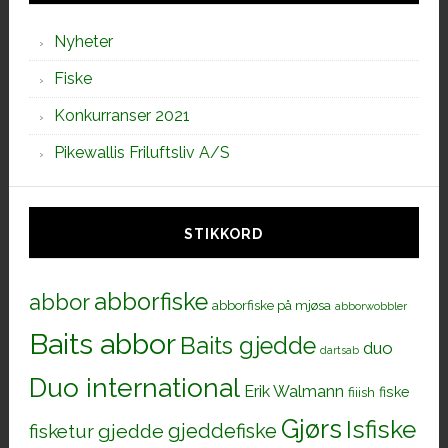
Nyheter
Fiske
Konkurranser 2021
Pikewallis Friluftsliv A/S
STIKKORD
abborfiske
abbor
abborfiske på mjøsa
abborwobbler
Baits abbor
Baits gjedde
duo
dartsab
Duo international
Erik Walmann
fiiish
fiske
Gjørs
Isfiske
gjeddefiske
fisketur
gjedde