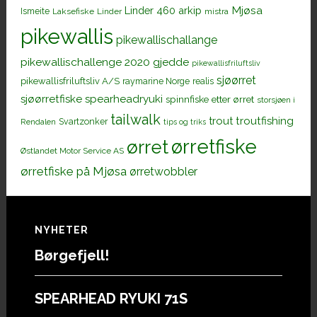
Mjøsa
Linder 460 arkip
Ismeite
Laksefiske
Linder
mistra
pikewallis
pikewallischallange
pikewallischallenge 2020 gjedde
pikewallisfriluftsliv
sjøørret
pikewallisfriluftsliv A/S
raymarine Norge
realis
sjøørretfiske
spearheadryuki
spinnfiske etter ørret
storsjøen i
tailwalk
trout
troutfishing
Svartzonker
Rendalen
tips og triks
ørretfiske
ørret
Østlandet Motor Service AS
ørretfiske på Mjøsa
ørretwobbler
Footer
NYHETER
Børgefjell!
SPEARHEAD RYUKI 71S