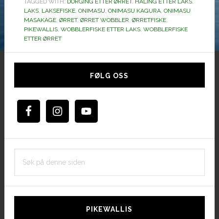
TAGGED WITH:
DORGING ETTER ØRRET
,
HALING ETTER LAKS
fra
,
LAKS
,
LAKSEFISKE
,
ONIMASU
,
ONIMASU KAGURA
,
ONIMASU
Duo.
MASAKAGE
,
ØRRET
,
ØRRET WOBBLER
,
ØRRETFISKE
,
PIKEWALLIS
,
WOBBLERFISKE ETTER LAKS
,
WOBBLERFISKE
ETTER ØRRET
Hoved
sidebar
FØLG OSS
Søk
på
denne
siden
PIKEWALLIS