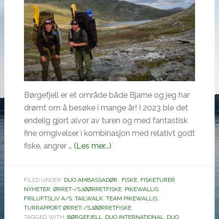
Børgefjell er et område både Bjarne og jeg har
drømt om å besøke i mange år! I 2023 ble det
endelig gjort alvor av turen og med fantastisk
fine omgivelser i kombinasjon med relativt godt
omBørgefjell!
fiske, angrer …
(Les mer...)
FILED UNDER:
DUO AMBASSADØR.
,
FISKE
,
FISKETURER
,
NYHETER
,
ØRRET-/SJØØRRETFISKE
,
PIKEWALLIS
FRILUFTSLIV A/S
,
TAILWALK
,
TEAM PIKEWALLIS
,
TURRAPPORT ØRRET-/SJØØRRETFISKE
TAGGED WITH:
BØRGEFJELL
,
DUO INTERNATIONAL
,
DUO