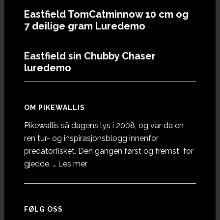
Eastfield TomCatminnow 10 cm og
7 deilige gram Luredemo
Eastfield sin Chubby Chaser
luredemo
OM PIKEWALLIS
Pikewallis så dagens lys i 2008, og var da en
ren tur- og inspirasjonsblogg innenfor
predatorfisket. Den gangen først og fremst for
omOm
gjedde. …
Les mer
Pikewallis
FØLG OSS