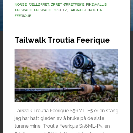
NORGE
,
FJELLØRRET
,
ØRRET
,
ØRRETFISKE
,
PIKEWALLIS
,
TAILWALK
,
TAILWALK EGIST TZ
,
TAILWALK TROUTIA
FEERIQUE
Tailwalk Troutia Feerique
Tailwalk Troutia Feerique S56ML-P5 er en stang
jeg har hatt gleden av å bruke på de siste
turene mine! Troutia Feerique S56ML-P5, en