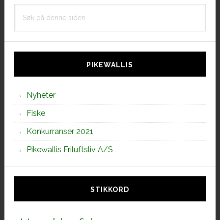
Søk
på
denne
siden
PIKEWALLIS
Nyheter
Fiske
Konkurranser 2021
Pikewallis Friluftsliv A/S
STIKKORD