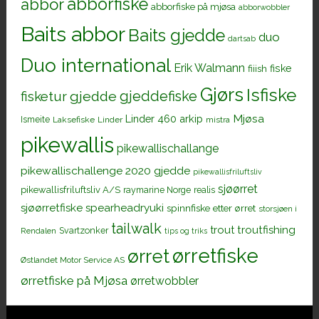
abborfiske
abbor
abborfiske på mjøsa
abborwobbler
Baits abbor
Baits gjedde
duo
dartsab
Duo international
Erik Walmann
fiiish
fiske
Gjørs
Isfiske
gjeddefiske
fisketur
gjedde
Mjøsa
Linder 460 arkip
Ismeite
Laksefiske
Linder
mistra
pikewallis
pikewallischallange
pikewallischallenge 2020 gjedde
pikewallisfriluftsliv
sjøørret
pikewallisfriluftsliv A/S
raymarine Norge
realis
sjøørretfiske
spearheadryuki
spinnfiske etter ørret
storsjøen i
tailwalk
trout
troutfishing
Svartzonker
Rendalen
tips og triks
ørretfiske
ørret
Østlandet Motor Service AS
ørretfiske på Mjøsa
ørretwobbler