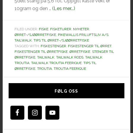
5delt stang på 5,6 fot. Oppgitt kaste vekt er
omTailwalk
10gram og den …
(Les mer...)
Troutia
Feerique
FILED UNDER:
FISKE
,
FISKETURER
,
NYHETER
,
ØRRET-/SJØØRRETFISKE
,
PIKEWALLIS FRILUFTSLIV A/S
,
TAILWALK
,
TIPS TIL ØRRET-/SJØØRRETFISKE
TAGGED WITH:
FISKESTENGER
,
FISKESTENGER TIL ØRRET
,
FISKESTENGER TIL ØRRETFISKE
,
ØRRETFISKE
,
STENGER TIL
ØRRETFISKE
,
TAILWALK
,
TAILWALK RODS
,
TAILWALK
TROUTIA
,
TAILWALK TROUTIA FEERIQUE
,
TIPS TIL
ØRRETFISKE
,
TROUTIA
,
TROUTIA FEERIQUE
Hoved
sidebar
FØLG OSS