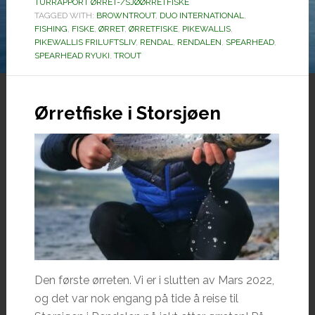
TURRAPPORT ØRRET-/SJØØRRETFISKE
TAGGED WITH:
BROWNTROUT
,
DUO INTERNATIONAL
,
FISHING
,
FISKE
,
ØRRET
,
ØRRETFISKE
,
PIKEWALLIS
,
PIKEWALLIS FRILUFTSLIV
,
RENDAL
,
RENDALEN
,
SPEARHEAD
,
SPEARHEAD RYUKI
,
TROUT
Ørretfiske i Storsjøen
Den første ørreten. Vi er i slutten av Mars 2022,
og det var nok engang på tide å reise til