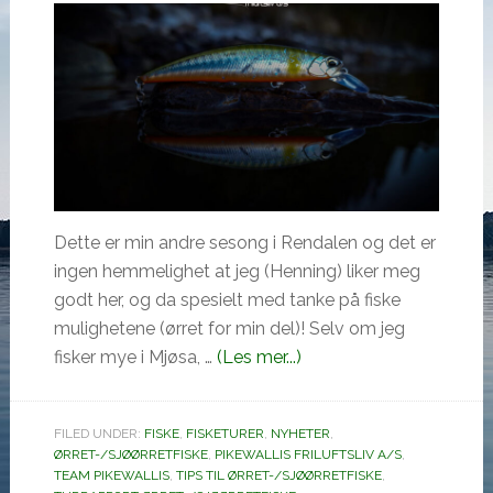
Dette er min andre sesong i Rendalen og det er
ingen hemmelighet at jeg (Henning) liker meg
godt her, og da spesielt med tanke på fiske
mulighetene (ørret for min del)! Selv om jeg
omØrretfiske
fisker mye i Mjøsa, …
(Les mer...)
i
Storsjøen,
FILED UNDER:
FISKE
,
FISKETURER
,
NYHETER
,
Rendalen
ØRRET-/SJØØRRETFISKE
,
PIKEWALLIS FRILUFTSLIV A/S
,
TEAM PIKEWALLIS
,
TIPS TIL ØRRET-/SJØØRRETFISKE
,