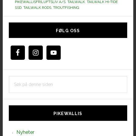
PIKEWALLISFRILUFTSLIV A/S
,
TAILWALK
,
TAILWALK HI-TIDE
SSD
,
TAILWALK RODS
,
TROUTFISHING
Hoved
sidebar
FØLG OSS
Søk
på
denne
siden
PIKEWALLIS
Nyheter