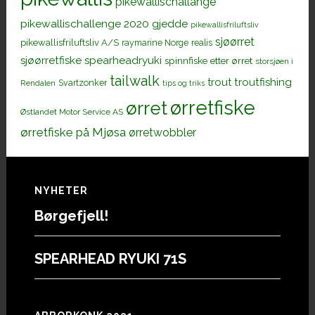
pikewallischallange
pikewallischallenge 2020 gjedde
pikewallisfriluftsliv
sjøørret
pikewallisfriluftsliv A/S
raymarine Norge
realis
sjøørretfiske
spearheadryuki
spinnfiske etter ørret
storsjøen i
tailwalk
trout
troutfishing
Svartzonker
Rendalen
tips og triks
ørretfiske
ørret
Østlandet Motor Service AS
ørretfiske på Mjøsa
ørretwobbler
Footer
NYHETER
Børgefjell!
SPEARHEAD RYUKI 71S