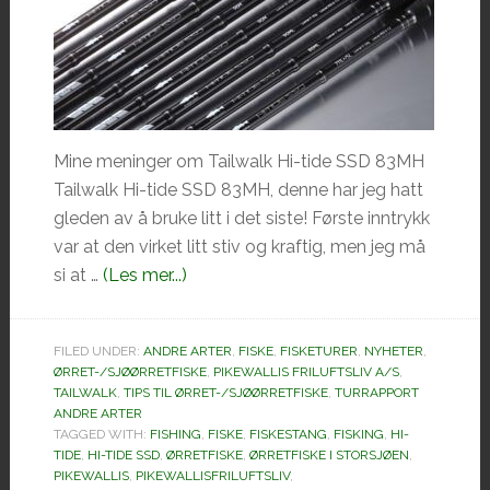
Mine meninger om Tailwalk Hi-tide SSD 83MH
Tailwalk Hi-tide SSD 83MH, denne har jeg hatt
gleden av å bruke litt i det siste! Første inntrykk
var at den virket litt stiv og kraftig, men jeg må
omTailwalk
si at …
(Les mer...)
Hi-
tide
FILED UNDER:
ANDRE ARTER
,
FISKE
,
FISKETURER
,
NYHETER
,
SSD
ØRRET-/SJØØRRETFISKE
,
PIKEWALLIS FRILUFTSLIV A/S
,
83MH
TAILWALK
,
TIPS TIL ØRRET-/SJØØRRETFISKE
,
TURRAPPORT
ANDRE ARTER
TAGGED WITH:
FISHING
,
FISKE
,
FISKESTANG
,
FISKING
,
HI-
TIDE
,
HI-TIDE SSD
,
ØRRETFISKE
,
ØRRETFISKE I STORSJØEN
,
PIKEWALLIS
,
PIKEWALLISFRILUFTSLIV
,