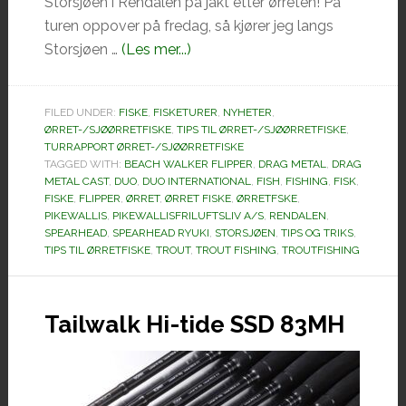
Storsjøen i Rendalen på jakt etter ørreten! På
turen oppover på fredag, så kjører jeg langs
omØrretfiske
Storsjøen …
(Les mer...)
i
Storsjøen
FILED UNDER:
FISKE
,
FISKETURER
,
NYHETER
,
ØRRET-/SJØØRRETFISKE
,
TIPS TIL ØRRET-/SJØØRRETFISKE
,
TURRAPPORT ØRRET-/SJØØRRETFISKE
TAGGED WITH:
BEACH WALKER FLIPPER
,
DRAG METAL
,
DRAG
METAL CAST
,
DUO
,
DUO INTERNATIONAL
,
FISH
,
FISHING
,
FISK
,
FISKE
,
FLIPPER
,
ØRRET
,
ØRRET FISKE
,
ØRRETFSKE
,
PIKEWALLIS
,
PIKEWALLISFRILUFTSLIV A/S
,
RENDALEN
,
SPEARHEAD
,
SPEARHEAD RYUKI
,
STORSJØEN
,
TIPS OG TRIKS
,
TIPS TIL ØRRETFISKE
,
TROUT
,
TROUT FISHING
,
TROUTFISHING
Tailwalk Hi-tide SSD 83MH