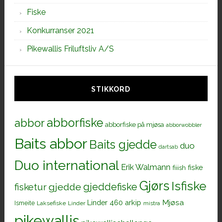
Fiske
Konkurranser 2021
Pikewallis Friluftsliv A/S
STIKKORD
abborfiske
abbor
abborfiske på mjøsa
abborwobbler
Baits abbor
Baits gjedde
duo
dartsab
Duo international
Erik Walmann
fiiish
fiske
Gjørs
Isfiske
gjeddefiske
fisketur
gjedde
Mjøsa
Linder 460 arkip
Ismeite
Laksefiske
Linder
mistra
pikewallis