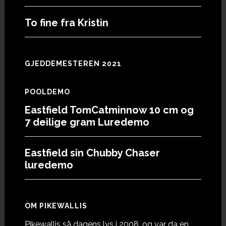
To fine fra Kristin
GJEDDEMESTEREN 2021
POOLDEMO
Eastfield TomCatminnow 10 cm og
7 deilige gram Luredemo
Eastfield sin Chubby Chaser
luredemo
OM PIKEWALLIS
Pikewallis så dagens lys i 2008, og var da en