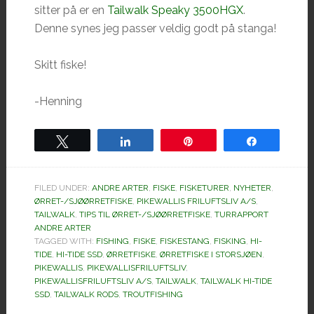
sitter på er en
Tailwalk Speaky 3500HGX
.
Denne synes jeg passer veldig godt på stanga!
Skitt fiske!
-Henning
Tweet
Share
Pin
Share
FILED UNDER:
ANDRE ARTER
,
FISKE
,
FISKETURER
,
NYHETER
,
ØRRET-/SJØØRRETFISKE
,
PIKEWALLIS FRILUFTSLIV A/S
,
TAILWALK
,
TIPS TIL ØRRET-/SJØØRRETFISKE
,
TURRAPPORT
ANDRE ARTER
TAGGED WITH:
FISHING
,
FISKE
,
FISKESTANG
,
FISKING
,
HI-
TIDE
,
HI-TIDE SSD
,
ØRRETFISKE
,
ØRRETFISKE I STORSJØEN
,
PIKEWALLIS
,
PIKEWALLISFRILUFTSLIV
,
PIKEWALLISFRILUFTSLIV A/S
,
TAILWALK
,
TAILWALK HI-TIDE
SSD
,
TAILWALK RODS
,
TROUTFISHING