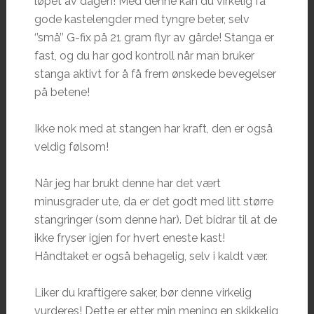
løpet av dagen! Med denne kan du virkelig få
gode kastelengder med tyngre beter, selv
‘’små’’ G-fix på 21 gram flyr av gårde! Stanga er
fast, og du har god kontroll når man bruker
stanga aktivt for å få frem ønskede bevegelser
på betene!
Ikke nok med at stangen har kraft, den er også
veldig følsom!
Når jeg har brukt denne har det vært
minusgrader ute, da er det godt med litt større
stangringer (som denne har). Det bidrar til at de
ikke fryser igjen for hvert eneste kast!
Håndtaket er også behagelig, selv i kaldt vær.
Liker du kraftigere saker, bør denne virkelig
vurderes! Dette er etter min mening en skikkelig