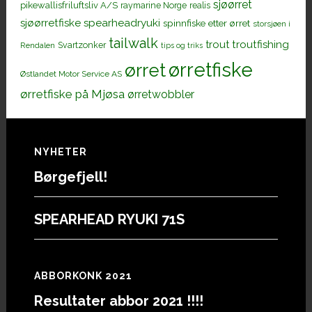
sjøørret
pikewallisfriluftsliv A/S
raymarine Norge
realis
sjøørretfiske
spearheadryuki
spinnfiske etter ørret
storsjøen i
tailwalk
trout
troutfishing
Svartzonker
Rendalen
tips og triks
ørretfiske
ørret
Østlandet Motor Service AS
ørretfiske på Mjøsa
ørretwobbler
Footer
NYHETER
Børgefjell!
SPEARHEAD RYUKI 71S
ABBORKONK 2021
Resultater abbor 2021 !!!!