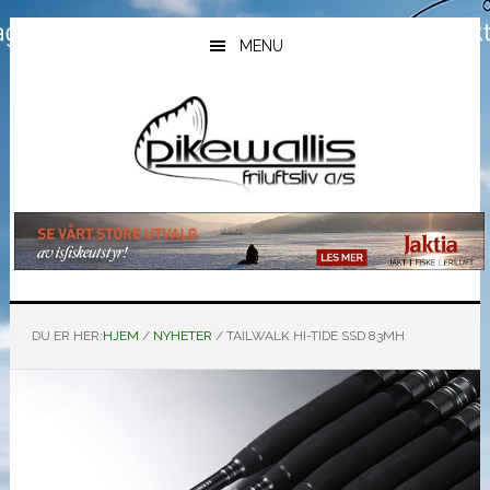
Hopp
Hopp
Hopp
til
til
til
MENU
hovedinnhold
primært
bunntekst
sidefelt
DU ER HER:
HJEM
/
NYHETER
/
TAILWALK HI-TIDE SSD 83MH