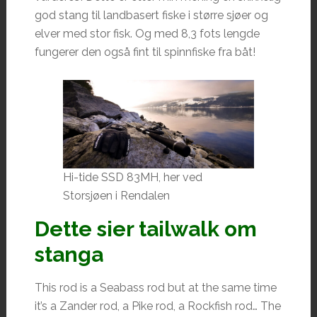
god stang til landbasert fiske i større sjøer og
elver med stor fisk. Og med 8,3 fots lengde
fungerer den også fint til spinnfiske fra båt!
Hi-tide SSD 83MH, her ved
Storsjøen i Rendalen
Dette sier tailwalk om
stanga
This rod is a Seabass rod but at the same time
it’s a Zander rod, a Pike rod, a Rockfish rod… The