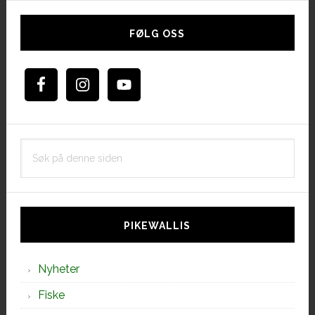
Hoved
sidebar
FØLG OSS
Søk
på
denne
siden
PIKEWALLIS
Nyheter
Fiske