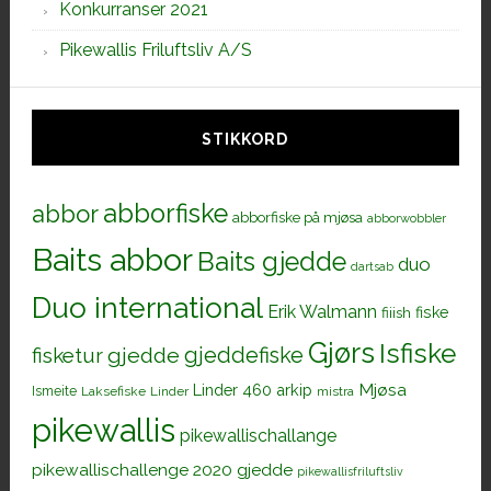
Konkurranser 2021
Pikewallis Friluftsliv A/S
STIKKORD
abborfiske
abbor
abborfiske på mjøsa
abborwobbler
Baits abbor
Baits gjedde
duo
dartsab
Duo international
Erik Walmann
fiiish
fiske
Gjørs
Isfiske
gjeddefiske
fisketur
gjedde
Mjøsa
Linder 460 arkip
Ismeite
Laksefiske
Linder
mistra
pikewallis
pikewallischallange
pikewallischallenge 2020 gjedde
pikewallisfriluftsliv