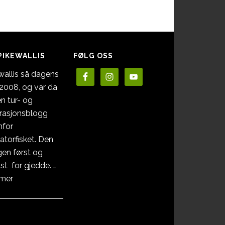
PIKEWALLIS
FØLG OSS
wallis så dagens
i 2008, og var da
en tur- og
irasjonsblogg
nfor
atorfisket. Den
en først og
st for gjedde. …
omOm
 mer
Pikewallis