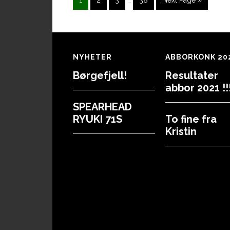
pages
to
omitted
Footer
NYHETER
ABBORKONK 20
Børgefjell!
Resultater
abbor 2021 !!!
SPEARHEAD
RYUKI 71S
To fine fra
Kristin