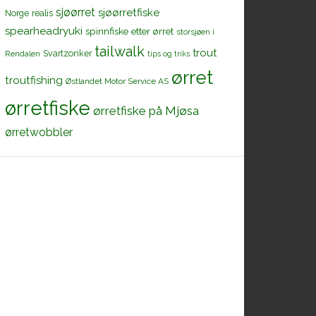
sjøørret
sjøørretfiske
Norge
realis
spearheadryuki
spinnfiske etter ørret
storsjøen i
tailwalk
trout
Svartzonker
Rendalen
tips og triks
ørret
troutfishing
Østlandet Motor Service AS
ørretfiske
ørretfiske på Mjøsa
ørretwobbler
r
is
ge