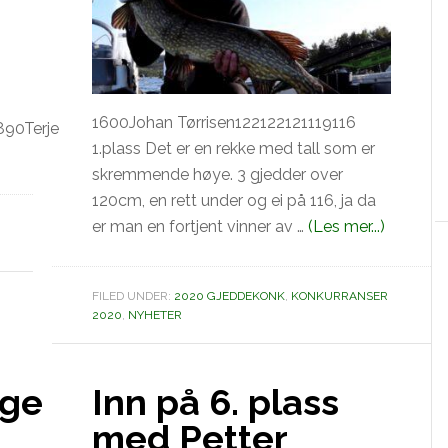
1600Johan Tørrisen122122121119116
890Terje
1.plass Det er en rekke med tall som er
skremmende høye. 3 gjedder over
120cm, en rett under og ei på 116, ja da
omVinne
er man en fortjent vinner av …
(Les mer...)
av
Pikewall
FILED UNDER:
2020 GJEDDEKONK
,
KONKURRANSER
Challen
2020
,
NYHETER
gjedde
2020
nge
Inn på 6. plass
med Petter