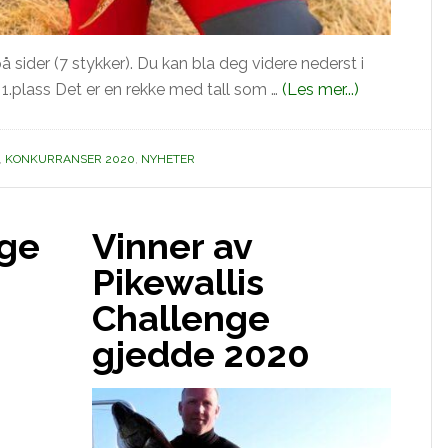
 på sider (7 stykker). Du kan bla deg videre nederst i
omPikewalli
 1.plass Det er en rekke med tall som …
(Les mer...)
challenge
2020
,
KONKURRANSER 2020
,
NYHETER
the
final
chapter.
nge
Vinner av
Pikewallis
Challenge
gjedde 2020