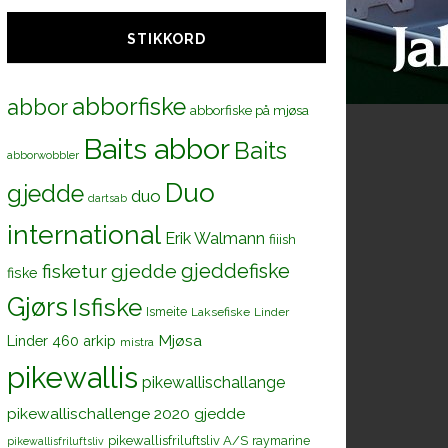
STIKKORD
s-
abborfiske
abbor
abborfiske på mjøsa
Baits abbor
Baits
abborwobbler
Duo
gjedde
duo
dartsab
international
Erik Walmann
fiiish
gjeddefiske
fisketur
gjedde
fiske
Gjørs
Isfiske
Ismeite
Laksefiske
Linder
Mjøsa
Linder 460 arkip
mistra
pikewallis
pikewallischallange
pikewallischallenge 2020 gjedde
pikewallisfriluftsliv A/S
raymarine
pikewallisfriluftsliv