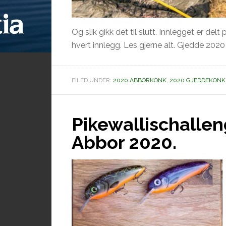
Og slik gikk det til slutt. Innlegget er delt
hvert innlegg. Les gjerne alt. Gjedde 2020
FILED UNDER:
2020 ABBORKONK
,
2020 GJEDDEKONK
Pikewallischalle
Abbor 2020.