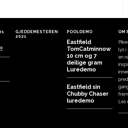
21
GJEDDEMESTEREN
POOLDEMO
OM 
2021
Eastfield
Pike
!
TomCatminnow
lys 
10 cm og 7
en r
deilige gram
insp
Luredemo
inne
pred
Eastfield sin
gang
Chubby Chaser
frem
luredemo
Les