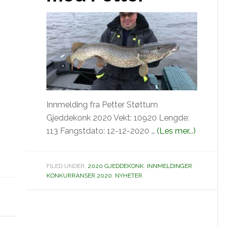
Innmelding fra Petter Støttum
Gjeddekonk 2020 Vekt: 10920 Lengde:
omInn
113 Fangstdato: 12-12-2020 …
(Les mer...)
på
ewallisChallange
6.
FILED UNDER:
2020 GJEDDEKONK
,
INNMELDINGER
,
plass
KONKURRANSER 2020
,
NYHETER
med
Petter