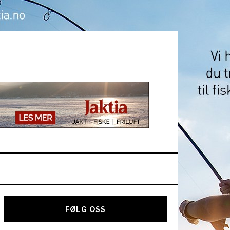
Hoved
sidebar
FØLG OSS