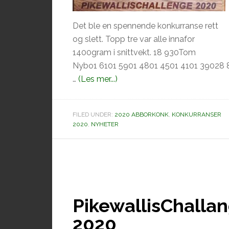
Det ble en spennende konkurranse rett
og slett. Topp tre var alle innafor
1400gram i snittvekt. 18 930Tom
Nybo1 6101 5901 4801 4501 4101 39028 
omPikewallischallenge
…
(Les mer...)
Abbor
2020.
FILED UNDER:
2020 ABBORKONK
,
KONKURRANSER
2020
,
NYHETER
PikewallisChalla
2020