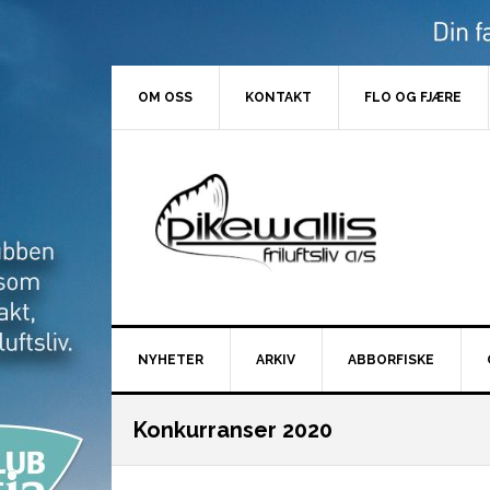
Hopp
Hopp
Hopp
Hopp
til
til
til
til
primær
hovedinnhold
primært
bunntekst
menyen
sidefelt
OM OSS
KONTAKT
FLO OG FJÆRE
NYHETER
ARKIV
ABBORFISKE
Konkurranser 2020