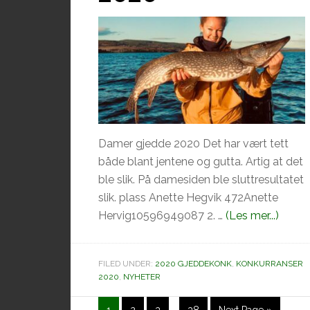
Damer gjedde 2020 Det har vært tett
både blant jentene og gutta. Artig at det
ble slik. På damesiden ble sluttresultatet
slik. plass Anette Hegvik 472Anette
omPik
Hervig10596949087 2. …
(Les mer...)
2020
FILED UNDER:
2020 GJEDDEKONK
,
KONKURRANSER
2020
,
NYHETER
Interim
Side
Side
Side
Side
Go
1
2
3
…
38
Next Page »