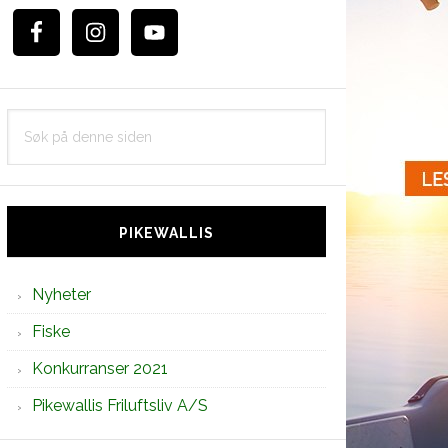
Søk
på
denne
siden
PIKEWALLIS
Nyheter
Fiske
Konkurranser 2021
Pikewallis Friluftsliv A/S