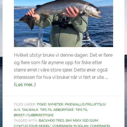
Hvilket utstyr bruke vi denne dagen. Det er flere
og flere som får øynene opp for fiske etter
større ørret i våre store sjøer. Dette øker også
interessen for hva vi bruker når vi ført er ute. …
omØrretfiske
(Les mer...)
på
Mjøsa
FILED UNDER:
FISKE
,
NYHETER
,
PIKEWALLIS FRILUFTSLIV
A/S
,
TAILWALK
,
TIPS TIL ABBORFISKE
,
TIPS TIL
ØRRET-/SJØØRRETFISKE
TAGGED WITH:
BACKHOO TRES
,
BAY MIXX SSD S72M
,
C73H"US TOUR MODEL"
,
COMPANION 79 SOLAN
,
COMPANION