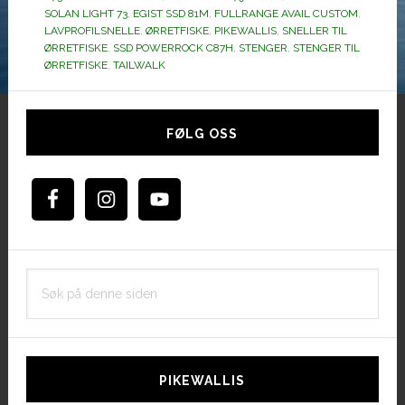
SOLAN LIGHT 73
,
EGIST SSD 81M
,
FULLRANGE AVAIL CUSTOM
,
LAVPROFILSNELLE
,
ØRRETFISKE
,
PIKEWALLIS
,
SNELLER TIL
ØRRETFISKE
,
SSD POWERROCK C87H
,
STENGER
,
STENGER TIL
ØRRETFISKE
,
TAILWALK
Hoved
sidebar
FØLG OSS
Søk
på
denne
siden
PIKEWALLIS