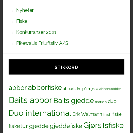
Nyheter
Fiske
Konkurranser 2021
Pikewallis Friluftsliv A/S
STIKKORD
abborfiske
abbor
abborfiske på mjøsa
abborwobbler
Baits abbor
Baits gjedde
duo
dartsab
Duo international
Erik Walmann
fiiish
fiske
Gjørs
Isfiske
gjeddefiske
fisketur
gjedde