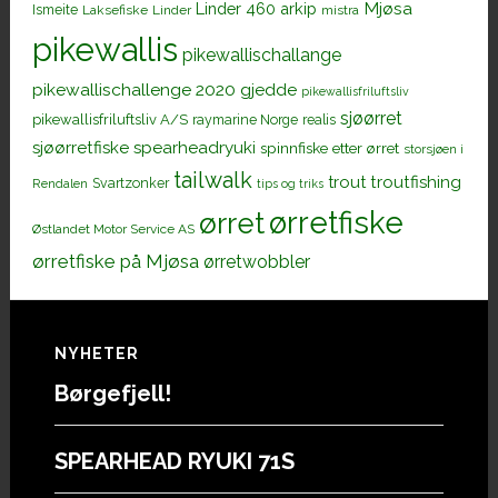
Mjøsa
Linder 460 arkip
Ismeite
Laksefiske
Linder
mistra
pikewallis
pikewallischallange
pikewallischallenge 2020 gjedde
pikewallisfriluftsliv
sjøørret
pikewallisfriluftsliv A/S
raymarine Norge
realis
sjøørretfiske
spearheadryuki
spinnfiske etter ørret
storsjøen i
tailwalk
trout
troutfishing
Svartzonker
Rendalen
tips og triks
ørretfiske
ørret
Østlandet Motor Service AS
ørretfiske på Mjøsa
ørretwobbler
Footer
NYHETER
Børgefjell!
SPEARHEAD RYUKI 71S