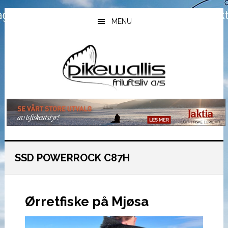
Hopp
Hopp
Hopp
til
til
til
MENU
hovedinnhold
primært
bunntekst
sidefelt
SSD POWERROCK C87H
Ørretfiske på Mjøsa