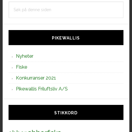
imellom
Søk
sportsfiske
på
og
denne
forskningen
siden
PIKEWALLIS
Nyheter
Fiske
Konkurranser 2021
Pikewallis Friluftsliv A/S
STIKKORD