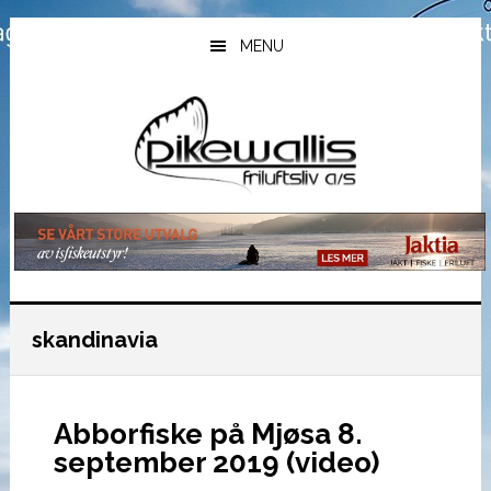
Hopp
Hopp
Hopp
til
til
til
MENU
hovedinnhold
primært
bunntekst
sidefelt
skandinavia
Abborfiske på Mjøsa 8.
september 2019 (video)