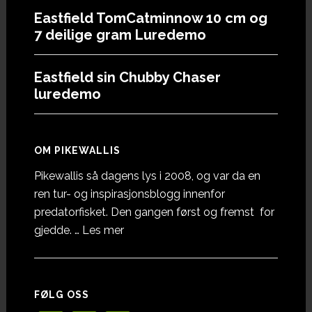
Eastfield TomCatminnow 10 cm og
7 deilige gram Luredemo
Eastfield sin Chubby Chaser
luredemo
OM PIKEWALLIS
Pikewallis så dagens lys i 2008, og var da en
ren tur- og inspirasjonsblogg innenfor
predatorfisket. Den gangen først og fremst for
omOm
gjedde. …
Les mer
Pikewallis
FØLG OSS