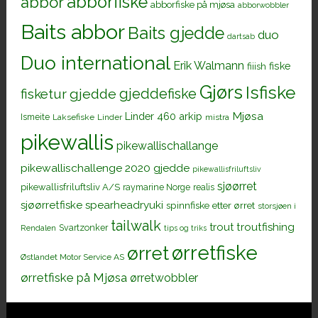
abborfiske
abbor
abborfiske på mjøsa
abborwobbler
Baits abbor
Baits gjedde
duo
dartsab
Duo international
Erik Walmann
fiiish
fiske
Gjørs
Isfiske
gjeddefiske
fisketur
gjedde
Mjøsa
Linder 460 arkip
Ismeite
Laksefiske
Linder
mistra
pikewallis
pikewallischallange
pikewallischallenge 2020 gjedde
pikewallisfriluftsliv
sjøørret
pikewallisfriluftsliv A/S
raymarine Norge
realis
sjøørretfiske
spearheadryuki
spinnfiske etter ørret
storsjøen i
tailwalk
trout
troutfishing
Svartzonker
Rendalen
tips og triks
ørretfiske
ørret
Østlandet Motor Service AS
ørretfiske på Mjøsa
ørretwobbler