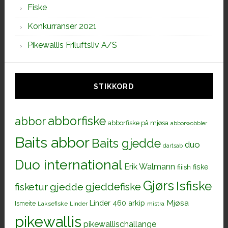
Fiske
Konkurranser 2021
Pikewallis Friluftsliv A/S
STIKKORD
abborfiske
abbor
abborfiske på mjøsa
abborwobbler
Baits abbor
Baits gjedde
duo
dartsab
Duo international
Erik Walmann
fiiish
fiske
Gjørs
Isfiske
gjeddefiske
fisketur
gjedde
Mjøsa
Linder 460 arkip
Ismeite
Laksefiske
Linder
mistra
pikewallis
pikewallischallange