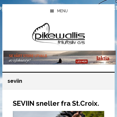
Hopp
Hopp
Hopp
til
til
til
MENU
hovedinnhold
primært
bunntekst
sidefelt
seviin
SEVIIN sneller fra St.Croix.