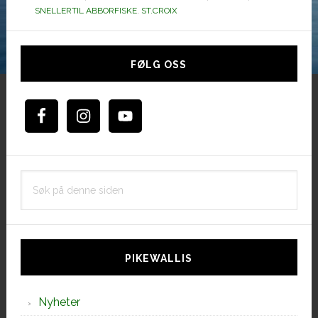
SNELLERTIL ABBORFISKE
,
ST.CROIX
Hoved
sidebar
FØLG OSS
Søk
på
denne
siden
PIKEWALLIS
Nyheter