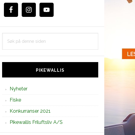
Søk
på
denne
siden
PIKEWALLIS
Nyheter
Fiske
Konkurranser 2021
Pikewallis Friluftsliv A/S