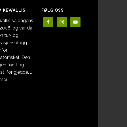
PIKEWALLIS
FØLG OSS
wallis så dagens
i 2008, og var da
en tur- og
irasjonsblogg
nfor
atorfisket. Den
en først og
st for gjedde. …
omOm
 mer
Pikewallis