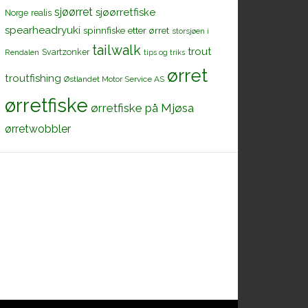
sjøørret
sjøørretfiske
Norge
realis
spearheadryuki
spinnfiske etter ørret
storsjøen i
tailwalk
trout
Svartzonker
Rendalen
tips og triks
ørret
troutfishing
Østlandet Motor Service AS
ørretfiske
ørretfiske på Mjøsa
ørretwobbler