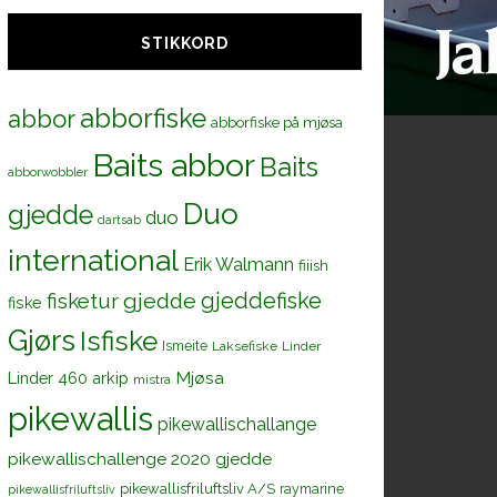
STIKKORD
abborfiske
abbor
abborfiske på mjøsa
Baits abbor
Baits
abborwobbler
Duo
gjedde
duo
dartsab
international
Erik Walmann
fiiish
gjeddefiske
fisketur
gjedde
fiske
Gjørs
Isfiske
Ismeite
Laksefiske
Linder
Mjøsa
Linder 460 arkip
mistra
pikewallis
pikewallischallange
pikewallischallenge 2020 gjedde
pikewallisfriluftsliv A/S
raymarine
pikewallisfriluftsliv