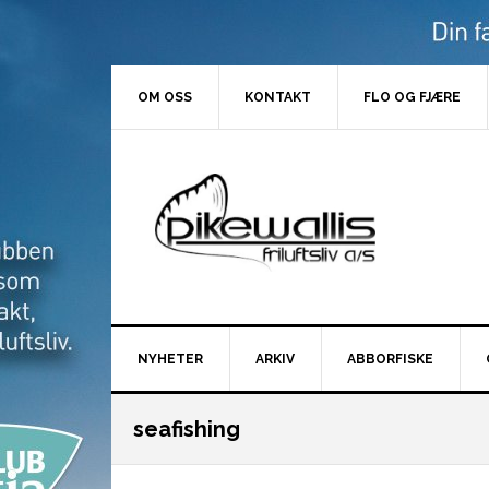
Hopp
Hopp
Hopp
Hopp
til
til
til
til
primær
hovedinnhold
primært
bunntekst
menyen
sidefelt
OM OSS
KONTAKT
FLO OG FJÆRE
NYHETER
ARKIV
ABBORFISKE
seafishing