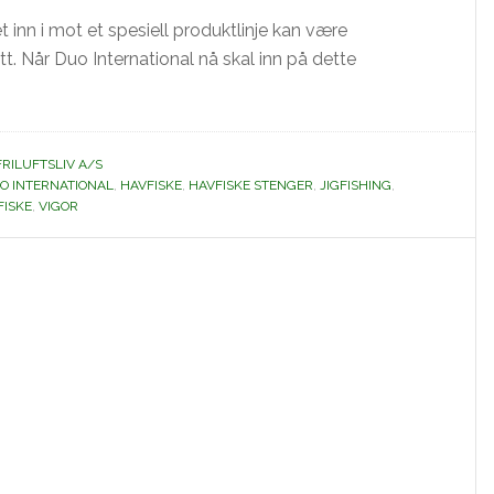
inn i mot et spesiell produktlinje kan være
. Når Duo International nå skal inn på dette
AG
FRILUFTSLIV A/S
O INTERNATIONAL
,
HAVFISKE
,
HAVFISKE STENGER
,
JIGFISHING
,
FISKE
,
VIGOR