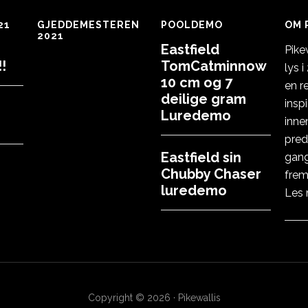
21
GJEDDEMESTEREN
POOLDEMO
OM 
2021
Eastfield
Pike
!
TomCatminnow
lys 
10 cm og 7
en r
deilige gram
insp
Luredemo
inne
pred
Eastfield sin
gang
Chubby Chaser
frem
luredemo
Les
Copyright © 2026 · Pikewallis