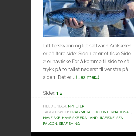
Litt ferskvann og litt saltvann Artikkelen
er på flere sider Side 1 er ørret fiske Side
2 er havfiske.For å komme til side to så
trykk på to tallet nederst til venstre på
omNeste
side 1. Det er …
(Les mer...)
uker
Side
Side
kommer
Sider:
1
2
det
FILED UNDER:
NYHETER
godsaker
TAGGED WITH:
DRAG METAL
,
DUO INTERNATIONAL
,
fra
HAVFISKE
,
HAVFISKE FRA LAND
,
JIGFISKE
,
SEA
FALCON
,
SEAFISHING
Duo.