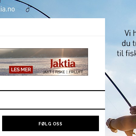
Hoved
sidebar
FØLG OSS