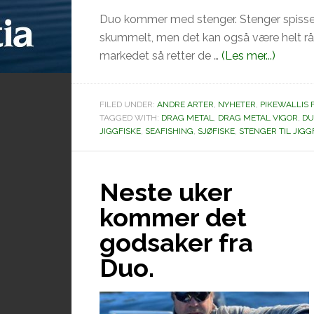
Duo kommer med stenger. Stenger spisset 
skummelt, men det kan også være helt rått
omDR
markedet så retter de …
(Les mer...)
METAL
VIGOR
FILED UNDER:
ANDRE ARTER
,
NYHETER
,
PIKEWALLIS 
TAGGED WITH:
DRAG METAL
,
DRAG METAL VIGOR
,
DU
JIGGFISKE
,
SEAFISHING
,
SJØFISKE
,
STENGER TIL JIGG
Neste uker
kommer det
godsaker fra
Duo.