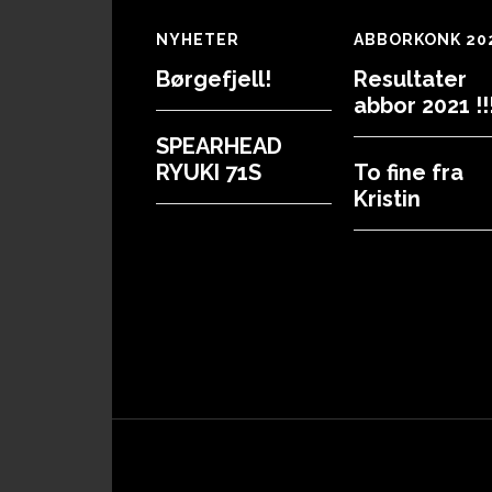
Footer
NYHETER
ABBORKONK 20
Børgefjell!
Resultater
abbor 2021 !!!
SPEARHEAD
RYUKI 71S
To fine fra
Kristin