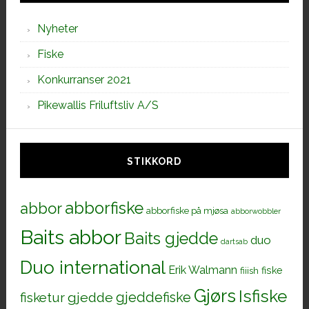
Nyheter
Fiske
Konkurranser 2021
Pikewallis Friluftsliv A/S
STIKKORD
abborfiske
abbor
abborfiske på mjøsa
abborwobbler
Baits abbor
Baits gjedde
duo
dartsab
Duo international
Erik Walmann
fiiish
fiske
Gjørs
Isfiske
gjeddefiske
fisketur
gjedde