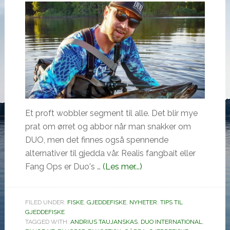
Et proft wobbler segment til alle. Det blir mye
prat om ørret og abbor når man snakker om
DUO, men det finnes også spennende
alternativer til gjedda vår. Realis fangbait eller
omGjeddagn,
Fang Ops er Duo's …
(Les mer...)
rett
og
FILED UNDER:
FISKE
,
GJEDDEFISKE
,
NYHETER
,
TIPS TIL
slett
GJEDDEFISKE
for
TAGGED WITH:
ANDRIUS TAUJANSKAS
,
DUO INTERNATIONAL
,