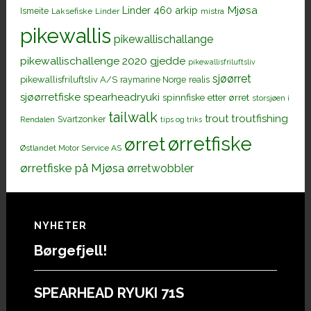
Mjøsa
Linder 460 arkip
Ismeite
Laksefiske
Linder
mistra
pikewallis
pikewallischallange
pikewallischallenge 2020 gjedde
pikewallisfriluftsliv
sjøørret
pikewallisfriluftsliv A/S
raymarine Norge
realis
sjøørretfiske
spearheadryuki
spinnfiske etter ørret
storsjøen i
tailwalk
trout
troutfishing
Svartzonker
Rendalen
tips og triks
ørretfiske
ørret
Østlandet Motor Service AS
ørretfiske på Mjøsa
ørretwobbler
Footer
NYHETER
Børgefjell!
SPEARHEAD RYUKI 71S