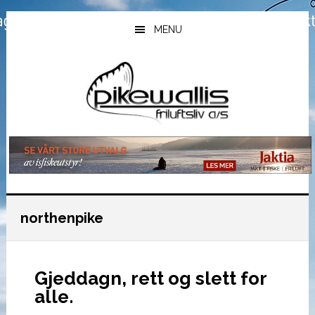
Hopp
Hopp
Hopp
til
til
til
MENU
hovedinnhold
primært
bunntekst
sidefelt
northenpike
Gjeddagn, rett og slett for
alle.