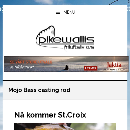
Hopp
Hopp
Hopp
til
til
til
MENU
hovedinnhold
primært
bunntekst
sidefelt
Mojo Bass casting rod
Nå kommer St.Croix