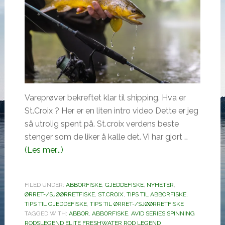
Vareprøver bekreftet klar til shipping. Hva er
St.Croix ? Her er en liten intro video Dette er jeg
så utrolig spent på. St.croix verdens beste
stenger som de liker å kalle det. Vi har gjort …
omNå
(Les mer...)
kommer
St.Croix
FILED UNDER:
ABBORFISKE
,
GJEDDEFISKE
,
NYHETER
,
ØRRET-/SJØØRRETFISKE
,
ST.CROIX
,
TIPS TIL ABBORFISKE
,
TIPS TIL GJEDDEFISKE
,
TIPS TIL ØRRET-/SJØØRRETFISKE
TAGGED WITH:
ABBOR
,
ABBORFISKE
,
AVID SERIES SPINNING
RODSLEGEND ELITE FRESHWATER ROD LEGEND