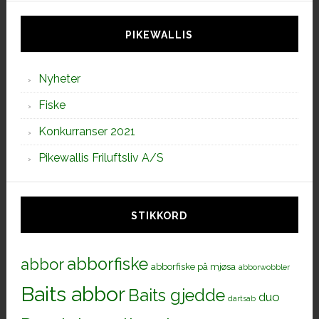
siden
PIKEWALLIS
Nyheter
Fiske
Konkurranser 2021
Pikewallis Friluftsliv A/S
STIKKORD
abborfiske
abbor
abborfiske på mjøsa
abborwobbler
Baits abbor
Baits gjedde
duo
dartsab