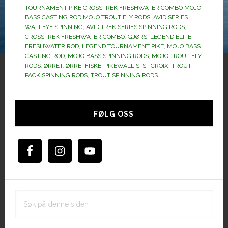
TOURNAMENT PIKE CROSSTREK FRESHWATER COMBO MOJO
BASS CASTING ROD MOJO TROUT FLY RODS
,
AVID SERIES
WALLEYE SPINNING
,
AVID TREK SERIES SPINNING RODS
,
CROSSTREK FRESHWATER COMBO
,
GJØRS
,
LEGEND ELITE
FRESHWATER ROD
,
LEGEND TOURNAMENT PIKE
,
MOJO BASS
CASTING ROD
,
MOJO BASS SPINNING RODS
,
MOJO TROUT FLY
RODS
,
ØRRET
,
ØRRETFISKE
,
PIKEWALLIS
,
ST.CROIX
,
TROUT
PACK SPINNING RODS
,
TROUT SPINNING RODS
Hoved
sidebar
FØLG OSS
Søk
på
denne