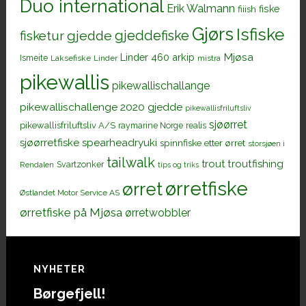
Duo international
Erik Walmann
fiiish
fiske
Gjørs
Isfiske
gjeddefiske
fisketur
gjedde
Mjøsa
Linder 460 arkip
Ismeite
Laksefiske
Linder
mistra
pikewallis
pikewallischallange
pikewallischallenge 2020 gjedde
pikewallisfriluftsliv
sjøørret
pikewallisfriluftsliv A/S
raymarine Norge
realis
sjøørretfiske
spearheadryuki
spinnfiske etter ørret
storsjøen i
tailwalk
trout
troutfishing
Svartzonker
Rendalen
tips og triks
ørretfiske
ørret
Østlandet Motor Service AS
ørretfiske på Mjøsa
ørretwobbler
Footer
NYHETER
Børgefjell!