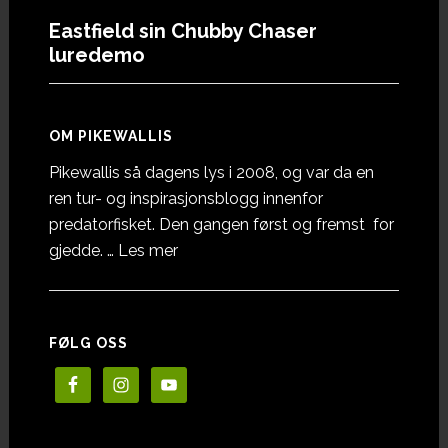
Eastfield sin Chubby Chaser
luredemo
OM PIKEWALLIS
Pikewallis så dagens lys i 2008, og var da en
ren tur- og inspirasjonsblogg innenfor
predatorfisket. Den gangen først og fremst for
omOm
gjedde. …
Les mer
Pikewallis
FØLG OSS