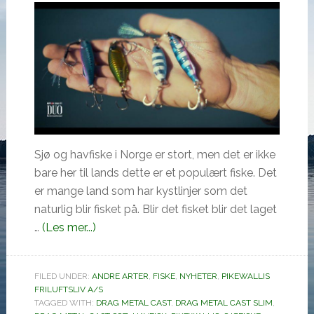
Sjø og havfiske i Norge er stort, men det er ikke
bare her til lands dette er et populært fiske. Det
er mange land som har kystlinjer som det
naturlig blir fisket på. Blir det fisket blir det laget
omDRAG
…
(Les mer...)
METAL
CAST
FILED UNDER:
ANDRE ARTER
,
FISKE
,
NYHETER
,
PIKEWALLIS
+
FRILUFTSLIV A/S
Tetra
TAGGED WITH:
DRAG METAL CAST
,
DRAG METAL CAST SLIM
,