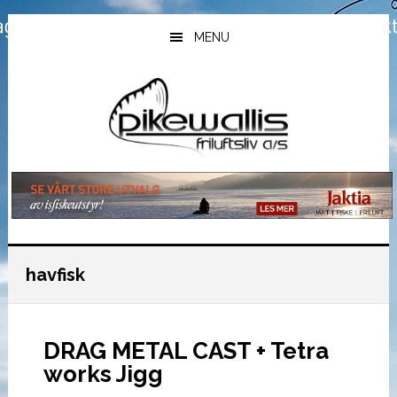
Hopp
Hopp
Hopp
til
til
til
MENU
hovedinnhold
primært
bunntekst
sidefelt
havfisk
DRAG METAL CAST + Tetra
works Jigg