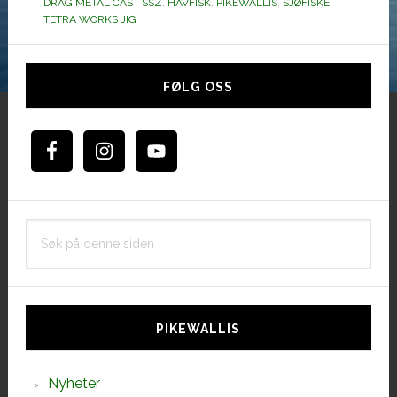
DRAG METAL CAST SSZ
works
,
HAVFISK
,
PIKEWALLIS
,
SJØFISKE
,
TETRA WORKS JIG
Jigg
Hoved
sidebar
FØLG OSS
Søk
på
denne
siden
PIKEWALLIS
Nyheter