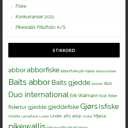
Fiske
Konkurranser 2021
Pikewallis Friluftsliv A/S
STIKKORD
abborfiske
abbor
abborfiske på mjøsa
abborwobbler
Baits abbor
Baits gjedde
duo
dartsab
Duo international
Erik Walmann
fiiish
fiske
Gjørs
Isfiske
gjeddefiske
fisketur
gjedde
Mjøsa
Linder 460 arkip
Ismeite
Laksefiske
Linder
mistra
pikewallis
pikewallischallange