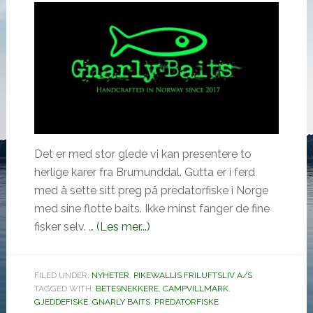
Det er med stor glede vi kan presentere to
herlige karer fra Brumunddal. Gutta er i ferd
med å sette sitt preg på predatorfiske i Norge
med sine flotte baits. Ikke minst fanger de fine
omGnarly
fisker selv. …
(Les mer...)
Baits
kommer
FILED UNDER:
NYHETER
,
PIKEWALLIS FRILUFTSLIV A/S
til
TAGGED WITH:
BETESNEKKERE
,
CAMPVILLMARK
,
CampVillmark
GJEDDEFISKE
,
GNARLY BAITS
,
PREDATORFISKE