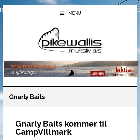
Hopp
Hopp
Hopp
til
til
til
MENU
hovedinnhold
primært
bunntekst
sidefelt
Gnarly Baits
Gnarly Baits kommer til
CampVillmark