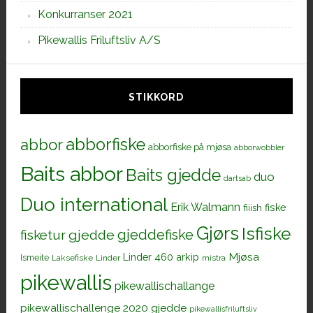
Konkurranser 2021
Pikewallis Friluftsliv A/S
STIKKORD
abborfiske
abbor
abborfiske på mjøsa
abborwobbler
Baits abbor
Baits gjedde
duo
dartsab
Duo international
Erik Walmann
fiiish
fiske
Gjørs
Isfiske
gjeddefiske
fisketur
gjedde
Mjøsa
Linder 460 arkip
Ismeite
Laksefiske
Linder
mistra
pikewallis
pikewallischallange
pikewallischallenge 2020 gjedde
pikewallisfriluftsliv