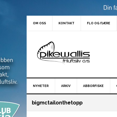
Hopp
Hopp
Hopp
Hopp
til
til
til
til
primær
hovedinnhold
primært
bunntekst
menyen
sidefelt
OM OSS
KONTAKT
FLO OG FJÆRE
NYHETER
ARKIV
ABBORFISKE
bigmctailonthetopp