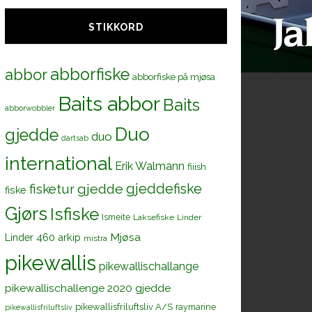
STIKKORD
abborfiske
abbor
abborfiske på mjøsa
Baits abbor
Baits
abborwobbler
Duo
gjedde
duo
dartsab
international
Erik Walmann
fiiish
gjeddefiske
fisketur
gjedde
fiske
Gjørs
Isfiske
Ismeite
Laksefiske
Linder
Mjøsa
Linder 460 arkip
mistra
pikewallis
pikewallischallange
pikewallischallenge 2020 gjedde
pikewallisfriluftsliv A/S
raymarine
pikewallisfriluftsliv