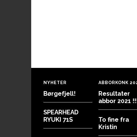
Footer
NYHETER
ABBORKONK 20
Børgefjell!
Resultater
abbor 2021 !!!
SPEARHEAD
RYUKI 71S
To fine fra
Kristin