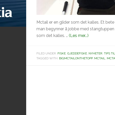
Mctail er en glider som det kalles. Et bet
man begynner å jobbe med stangtuppen set
omThe
som det kalles. …
(Les mer...)
King
of
FILED UNDER:
FISKE
,
GJEDDEFISKE
,
NYHETER
,
TIPS T
pikefishing
TAGGED WITH:
BIGMCTAILONTHETOPP
,
MCTAIL
,
MCTA
Svartzonker
.
Del
2