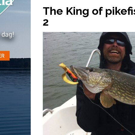
The King of pikefi
2