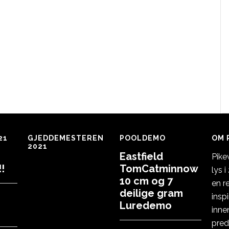
21
GJEDDEMESTEREN
POOLDEMO
OM 
2021
Eastfield
Pike
!
TomCatminnow
lys 
10 cm og 7
en r
deilige gram
insp
Luredemo
inne
pred