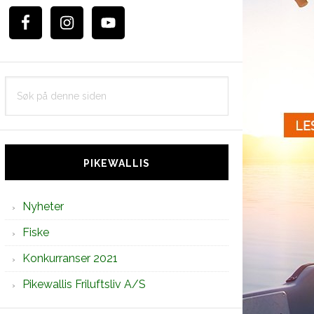
Søk
på
denne
siden
PIKEWALLIS
Nyheter
Fiske
Konkurranser 2021
Pikewallis Friluftsliv A/S