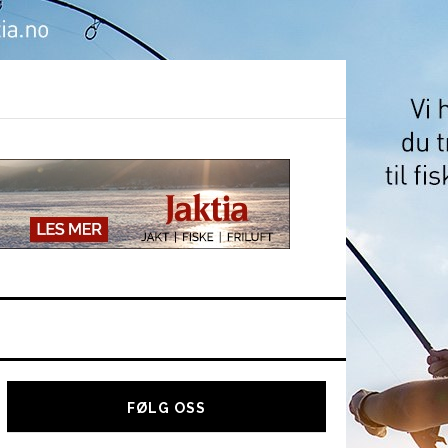
Hoved
sidebar
FØLG OSS