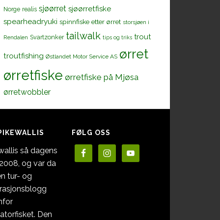
sjøørret
sjøørretfiske
Norge
realis
spearheadryuki
spinnfiske etter ørret
storsjøen i
tailwalk
trout
Svartzonker
Rendalen
tips og triks
ørret
troutfishing
Østlandet Motor Service AS
ørretfiske
ørretfiske på Mjøsa
ørretwobbler
PIKEWALLIS
FØLG OSS
wallis så dagens
i 2008, og var da
en tur- og
irasjonsblogg
nfor
atorfisket. Den