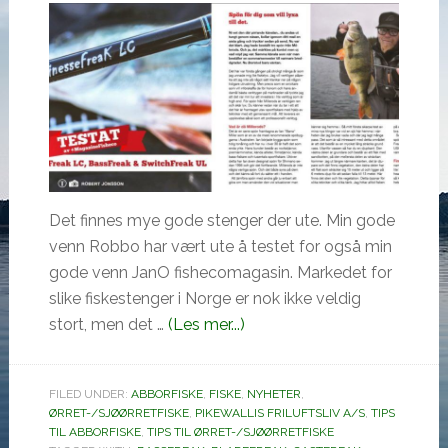
Det finnes mye gode stenger der ute. Min gode
venn Robbo har vært ute å testet for også min
gode venn JanO fishecomagasin. Markedet for
slike fiskestenger i Norge er nok ikke veldig
omRobbo
stort, men det …
(Les mer...)
testar
flera
FILED UNDER:
ABBORFISKE
,
FISKE
,
NYHETER
,
abborrspön
ØRRET-/SJØØRRETFISKE
,
PIKEWALLIS FRILUFTSLIV A/S
,
TIPS
från
TIL ABBORFISKE
,
TIPS TIL ØRRET-/SJØØRRETFISKE