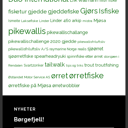
Erik Walmann
fiiish
fiske
Gjørs
Isfiske
gjeddefiske
fisketur
gjedde
Mjøsa
Linder 460 arkip
Ismeite
Laksefiske
Linder
mistra
pikewallis
pikewallischallange
pikewallischallenge 2020 gjedde
pikewallisfriluftsliv
sjøørret
pikewallisfriluftsliv A/S
raymarine Norge
realis
sjøørretfiske
spearheadryuki
spinnfiske etter ørret
storsjøen i
tailwalk
trout
troutfishing
Svartzonker
Rendalen
tips og triks
ørretfiske
ørret
Østlandet Motor Service AS
ørretfiske på Mjøsa
ørretwobbler
Footer
NYHETER
Børgefjell!