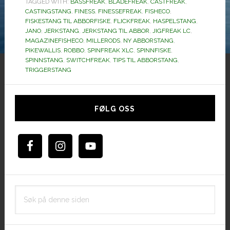
TAGGED WITH:
BASSFREAK
,
BLADEFREAK
Millerods…
,
CASTFREAK
,
CASTINGSTANG
,
FINESS
,
FINESSEFREAK
,
FISHECO
,
FISKESTANG TIL ABBORFISKE
,
FLICKFREAK
,
HASPELSTANG
,
JANO
,
JERKSTANG
,
JERKSTANG TIL ABBOR
,
JIGFREAK LC
,
MAGAZINEFISHECO
,
MILLERODS
,
NY ABBORSTANG
,
PIKEWALLIS
,
ROBBO
,
SPINFREAK XLC
,
SPINNFISKE
,
SPINNSTANG
,
SWITCHFREAK
,
TIPS TIL ABBORSTANG
,
TRIGGERSTANG
Hoved
sidebar
FØLG OSS
Søk
på
denne