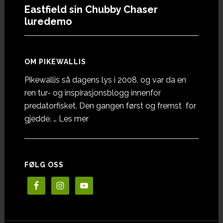
Eastfield sin Chubby Chaser
luredemo
OM PIKEWALLIS
Pikewallis så dagens lys i 2008, og var da en
ren tur- og inspirasjonsblogg innenfor
predatorfisket. Den gangen først og fremst for
omOm
gjedde. …
Les mer
Pikewallis
FØLG OSS