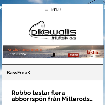
Hopp
Hopp
Hopp
til
til
til
MENU
hovedinnhold
primært
bunntekst
sidefelt
BassFreaK
Robbo testar flera
abborrspön från Millerods…