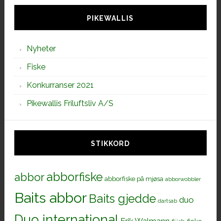
siden
PIKEWALLIS
Nyheter
Fiske
Konkurranser 2021
Pikewallis Friluftsliv A/S
STIKKORD
abborfiske
abbor
abborfiske på mjøsa
abborwobbler
Baits abbor
Baits gjedde
duo
dartsab
Duo international