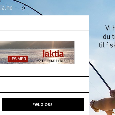
Hoved
sidebar
FØLG OSS