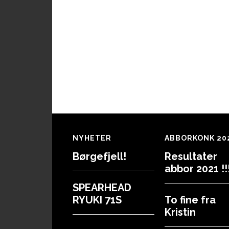
Footer
NYHETER
ABBORKONK 20
Børgefjell!
Resultater
abbor 2021 !!!
SPEARHEAD
RYUKI 71S
To fine fra
Kristin