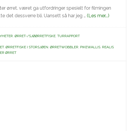
er ørret. været ga utfordringer spesielt for filmingen
omØrretfi
åtte det dessverre bli. Uansett så har jeg …
(Les mer...)
i
øsende
YHETER
,
ØRRET-/SJØØRRETFISKE
,
TURRAPPORT
regnvær.
(video)
ET
,
ØRRETFISKE I STORSJØEN
,
ØRRETWOBBLER
,
PIKEWALLIS
,
REALIS
TER ØRRET