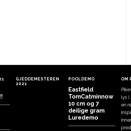
21
GJEDDEMESTEREN
POOLDEMO
OM 
2021
Eastfield
Pike
!
TomCatminnow
lys 
10 cm og 7
en r
deilige gram
insp
Luredemo
inne
pred