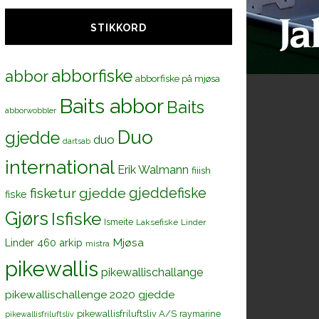
STIKKORD
ske
abborfiske
abbor
abborfiske på mjøsa
Baits abbor
Baits
abborwobbler
Duo
gjedde
duo
dartsab
international
Erik Walmann
fiiish
gjeddefiske
fisketur
gjedde
fiske
Gjørs
Isfiske
Ismeite
Laksefiske
Linder
Mjøsa
Linder 460 arkip
mistra
pikewallis
pikewallischallange
pikewallischallenge 2020 gjedde
pikewallisfriluftsliv A/S
raymarine
pikewallisfriluftsliv