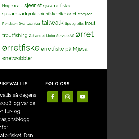
sjøørret
sjøørretfiske
Norge
realis
spearheadryuki
spinnfiske etter ørret
storsjøen i
tailwalk
trout
Svartzonker
Rendalen
tips og triks
ørret
troutfishing
Østlandet Motor Service AS
ørretfiske
ørretfiske på Mjøsa
ørretwobbler
PIKEWALLIS
FØLG OSS
wallis så dagens
i 2008, og var da
en tur- og
irasjonsblogg
nfor
atorfisket. Den