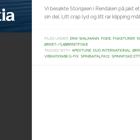
Vi besøkte Storsjøen i Rendalen på jakt ett
sin del. Litt crap lyd og litt rar klipping m
FILED UNDER:
ERIK WALMANN
,
FISKE
,
FISKETURER
,
N
ØRRET-/SJØØRRETFISKE
TAGGED WITH:
APEXTUNE
,
DUO INTERNATIONAL
,
ØRR
VIBRATION68 G-FIX
,
SPINBAITALFA72
,
SPINNFISKE ET