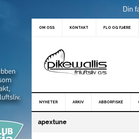
Hopp
Hopp
Hopp
Hopp
til
til
til
til
primær
hovedinnhold
primært
bunntekst
menyen
sidefelt
OM OSS
KONTAKT
FLO OG FJÆRE
NYHETER
ARKIV
ABBORFISKE
apextune