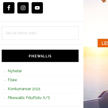
Søk
på
denne
siden
PIKEWALLIS
Nyheter
Fiske
Konkurranser 2021
Pikewallis Friluftsliv A/S