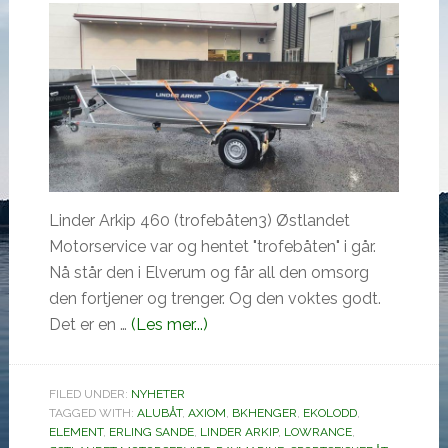
Linder Arkip 460 (trofebåten3) Østlandet
Motorservice var og hentet "trofebåten" i går.
Nå står den i Elverum og får all den omsorg
den fortjener og trenger. Og den voktes godt.
omDa
Det er en …
(Les mer...)
er
Linderen
FILED UNDER:
NYHETER
på
TAGGED WITH:
ALUBÅT
,
AXIOM
,
BKHENGER
,
EKOLODD
,
plass
ELEMENT
,
ERLING SANDE
,
LINDER ARKIP
,
LOWRANCE
,