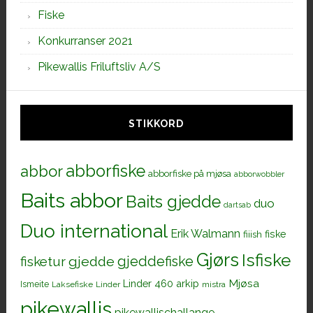
Fiske
Konkurranser 2021
Pikewallis Friluftsliv A/S
STIKKORD
abborfiske
abbor
abborfiske på mjøsa
abborwobbler
Baits abbor
Baits gjedde
duo
dartsab
Duo international
Erik Walmann
fiiish
fiske
Gjørs
Isfiske
gjeddefiske
fisketur
gjedde
Mjøsa
Linder 460 arkip
Ismeite
Laksefiske
Linder
mistra
pikewallis
pikewallischallange