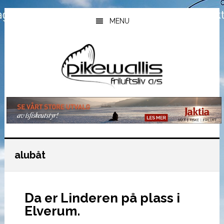
Hopp
Hopp
Hopp
til
til
til
MENU
hovedinnhold
primært
bunntekst
sidefelt
alubåt
Da er Linderen på plass i
Elverum.