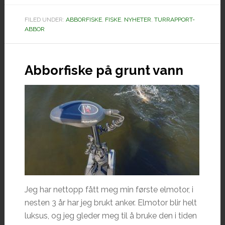
Ole
FILED UNDER:
ABBORFISKE
,
FISKE
,
NYHETER
,
TURRAPPORT-
og
ABBOR
Kristina
Abborfiske på grunt vann
Jeg har nettopp fått meg min første elmotor, i
nesten 3 år har jeg brukt anker. Elmotor blir helt
luksus, og jeg gleder meg til å bruke den i tiden