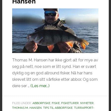
Hansen
Thomas M. Hansen har ikke gjort alt for mye av
seg på nett, noe som er litt synd. Han er svært
dyktig og en god allround fisker. Nå har hans
skrevet litt om sitt vårfiske etter abbor. Og som
omAbborfiske
dere ser …
(Les mer...)
med
Thomas
FILED UNDER:
ABBORFISKE
,
FISKE
,
FISKETURER
,
NYHETER
,
M.
THOMAS M. HANSEN
,
TIPS TIL ABBORFISKE
,
TURRAPPORT-