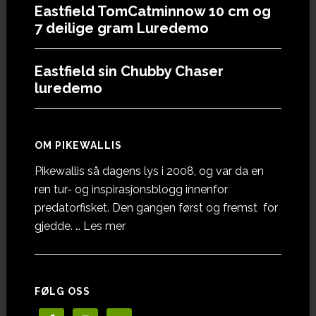
Eastfield TomCatminnow 10 cm og
7 deilige gram Luredemo
Eastfield sin Chubby Chaser
luredemo
OM PIKEWALLIS
Pikewallis så dagens lys i 2008, og var da en
ren tur- og inspirasjonsblogg innenfor
predatorfisket. Den gangen først og fremst for
omOm
gjedde. …
Les mer
Pikewallis
FØLG OSS