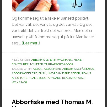
Og komme seg ut å fiske er uansett positivt.
Det var våt, det var våt og det var våt. Og det
var trøkt det var trøkt det var trøkt. Men det er
uansett gøtt å komme seg ut på tur. Man koser
omAbborfiske
seg …
(Les mer...)
på
Mjøsa.
FILED UNDER:
ABBORFISKE
,
ERIK WALMANN
,
FISKE
,
FISKETURER
,
NYHETER
,
TURRAPPORT-ABBOR
TAGGED WITH:
ABBOR
,
ABBORFISKE
,
ABBORFISKE PÅ MJØSA
,
ABBORWOBBLERE
,
FIIISH
,
HVORDAN FISKE ABBOR
,
REALIS
APEX TUNE
,
REALIS BOOSTAR WAKE
,
REALIS NOMASE
WAKASAGI
Abborfiske med Thomas M.