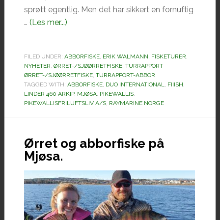
sprøtt egentlig. Men det har sikkert en fornuftig
omAbbor
…
(Les mer...)
og
ørretfiske
FILED UNDER:
ABBORFISKE
,
ERIK WALMANN
,
FISKETURER
,
på
NYHETER
,
ØRRET-/SJØØRRETFISKE
,
TURRAPPORT
Mjøsa
ØRRET-/SJØØRRETFISKE
,
TURRAPPORT-ABBOR
TAGGED WITH:
(Video)
ABBORFISKE
,
DUO INTERNATIONAL
,
FIIISH
,
LINDER 460 ARKIP
,
MJØSA
,
PIKEWALLIS
,
PIKEWALLISFRILUFTSLIV A/S
,
RAYMARINE NORGE
Ørret og abborfiske på
Mjøsa.