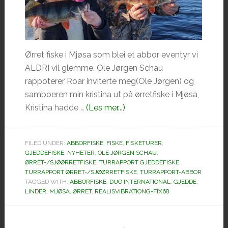
Ørret fiske i Mjøsa som blei et abbor eventyr vi
ALDRI vil glemme. Ole Jørgen Schau
rappoterer Roar inviterte meg(Ole Jørgen) og
samboeren min kristina ut på ørretfiske i Mjøsa,
omØrret
Kristina hadde …
(Les mer...)
og
abborfiske
FILED UNDER:
ABBORFISKE
,
FISKE
,
FISKETURER
,
på
GJEDDEFISKE
,
NYHETER
,
OLE JØRGEN SCHAU
,
Mjøsa.
ØRRET-/SJØØRRETFISKE
,
TURRAPPORT GJEDDEFISKE
,
TURRAPPORT ØRRET-/SJØØRRETFISKE
,
TURRAPPORT-ABBOR
TAGGED WITH:
ABBORFISKE
,
DUO INTERNATIONAL
,
GJEDDE
,
LINDER
,
MJØSA
,
ØRRET
,
REALISVIBRATIONG-FIX68