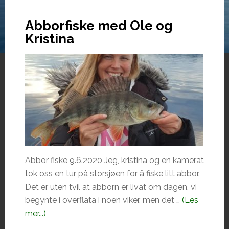
Abborfiske med Ole og
Kristina
Abbor fiske 9.6.2020 Jeg, kristina og en kamerat
tok oss en tur på storsjøen for å fiske litt abbor.
Det er uten tvil at abborn er livat om dagen, vi
begynte i overflata i noen viker, men det …
(Les
omAbborfiske
mer...)
med