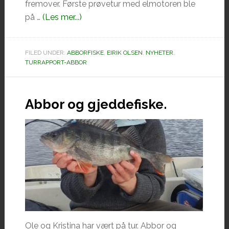
fremover. Første prøvetur med elmotoren ble
omAbborfiske
på …
(Les mer...)
på
grunt
FILED UNDER:
ABBORFISKE
,
EIRIK OLSEN
,
NYHETER
,
vann
TURRAPPORT-ABBOR
Abbor og gjeddefiske.
Ole og Kristina har vært på tur. Abbor og