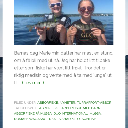
Barnas dag Marie min datter har mast en stund
om å få bli med ut nå. Jeg har holdt litt tilbake
etter som fiske har vært litt trøkt. Tror det er
riktig medisin og vente med å ta med "unga" ut
omAbborfiske
til …
(Les mer...)
på
Mjøsa
FILED UNDER:
ABBORFISKE
,
NYHETER
,
TURRAPPORT-ABBOR
TAGGED WITH:
ABBORFISKE
,
ABBORFISKE MED BARN
,
ABBORFISKE PÅ MJØSA
,
DUO INTERNATIONAL
,
MJØSA
,
NOMASE WAGASAGI
,
REALIS SHAD 62DR
,
SUNLINE