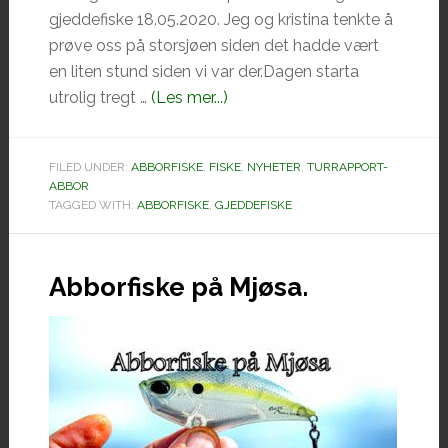
gjeddefiske 18.05.2020. Jeg og kristina tenkte å
prøve oss på storsjøen siden det hadde vært
en liten stund siden vi var der.Dagen starta
omAbbor
utrolig tregt …
(Les mer...)
og
gjeddefiske.
FILED UNDER:
ABBORFISKE
,
FISKE
,
NYHETER
,
TURRAPPORT-
ABBOR
TAGGED WITH:
ABBORFISKE
,
GJEDDEFISKE
Abborfiske på Mjøsa.