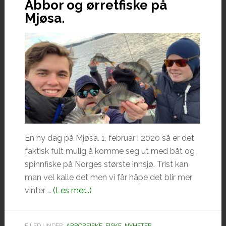
Abbor og ørretfiske på
Mjøsa.
En ny dag på Mjøsa. 1, februar i 2020 så er det
faktisk fult mulig å komme seg ut med båt og
spinnfiske på Norges største innsjø. Trist kan
man vel kalle det men vi får håpe det blir mer
omAbbor
vinter …
(Les mer...)
og
ørretfiske
FILED UNDER:
ABBORFISKE
,
FISKE
,
NYHETER
,