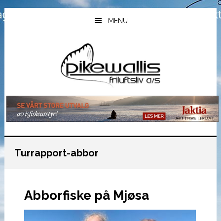
Hopp
Hopp
Hopp
til
til
til
MENU
hovedinnhold
primært
bunntekst
sidefelt
Turrapport-abbor
Abborfiske på Mjøsa