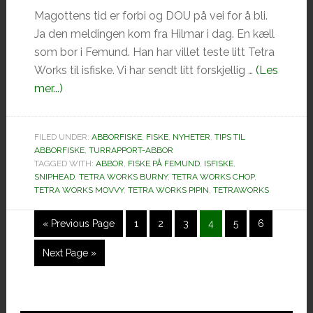
Magottens tid er forbi og DOU på vei for å bli.
Ja den meldingen kom fra Hilmar i dag. En kæll
som bor i Femund. Han har villet teste litt Tetra
Works til isfiske. Vi har sendt litt forskjellig …
(Les
omAbborjakt
mer...)
på
isen
FILED UNDER:
ABBORFISKE
,
FISKE
,
NYHETER
,
TIPS TIL
i
ABBORFISKE
,
TURRAPPORT-ABBOR
Femund.
TAGGED WITH:
ABBOR
,
FISKE PÅ FEMUND
,
ISFISKE
,
SNIPHEAD
,
TETRA WORKS BURNY
,
TETRA WORKS CHOP
,
TETRA WORKS MOVVY
,
TETRA WORKS PIPIN
,
TETRAWORKS
Go
Side
Side
Side
Side
Side
Side
«
Previous Page
1
2
3
4
5
6
to
Go
Next Page »
to
Hoved