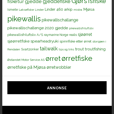
Gjørs
Isfiske
gjeddefiske
fisketur
gjedde
Mjøsa
Linder 460 arkip
Ismeite
Laksefiske
Linder
mistra
pikewallis
pikewallischallange
pikewallischallenge 2020 gjedde
pikewallisfriluftsliv
sjøørret
pikewallisfriluftsliv A/S
raymarine Norge
realis
sjøørretfiske
spearheadryuki
spinnfiske etter ørret
storsjøen i
tailwalk
trout
troutfishing
Svartzonker
Rendalen
tips og triks
ørretfiske
ørret
Østlandet Motor Service AS
ørretfiske på Mjøsa
ørretwobbler
ANNONSE