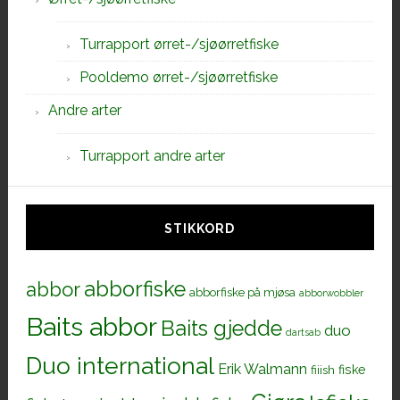
Turrapport ørret-/sjøørretfiske
Pooldemo ørret-/sjøørretfiske
Andre arter
Turrapport andre arter
STIKKORD
abborfiske
abbor
abborfiske på mjøsa
abborwobbler
Baits abbor
Baits gjedde
duo
dartsab
Duo international
Erik Walmann
fiiish
fiske