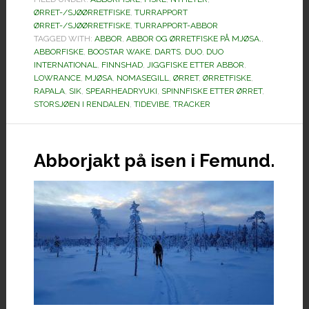
på
ØRRET-/SJØØRRETFISKE
,
TURRAPPORT
Mjøsa.
ØRRET-/SJØØRRETFISKE
,
TURRAPPORT-ABBOR
TAGGED WITH:
ABBOR
,
ABBOR OG ØRRETFISKE PÅ MJØSA.
,
ABBORFISKE
,
BOOSTAR WAKE
,
DARTS
,
DUO
,
DUO
INTERNATIONAL
,
FINNSHAD
,
JIGGFISKE ETTER ABBOR
,
LOWRANCE
,
MJØSA
,
NOMASEGILL
,
ØRRET
,
ØRRETFISKE
,
RAPALA
,
SIK
,
SPEARHEADRYUKI
,
SPINNFISKE ETTER ØRRET
,
STORSJØEN I RENDALEN
,
TIDEVIBE
,
TRACKER
Abborjakt på isen i Femund.