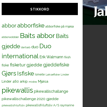
STIKKORD
abborfiske
abbor
abborfiske på mjøsa
Baits abbor
Baits
abborwobbler
Duo
gjedde
duo
dartsab
international
Erik Walmann
fiiish
gjeddefiske
fisketur
gjedde
fiske
Gjørs
Isfiske
Ismeite
Laksefiske
Linder
Mjøsa
Linder 460 arkip
mistra
pikewallis
pikewallischallange
pikewallischallenge 2020 gjedde
pikewallisfriluftsliv A/S
raymarine
pikewallisfriluftsliv