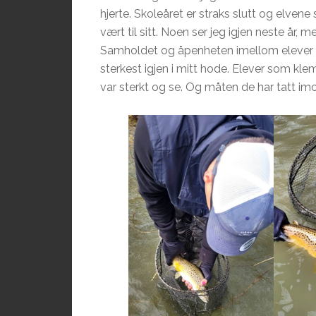
hjerte. Skoleåret er straks slutt og elvene 
vært til sitt. Noen ser jeg igjen neste år,
Samholdet og åpenheten imellom elever og
sterkest igjen i mitt hode. Elever som kle
var sterkt og se. Og måten de har tatt im