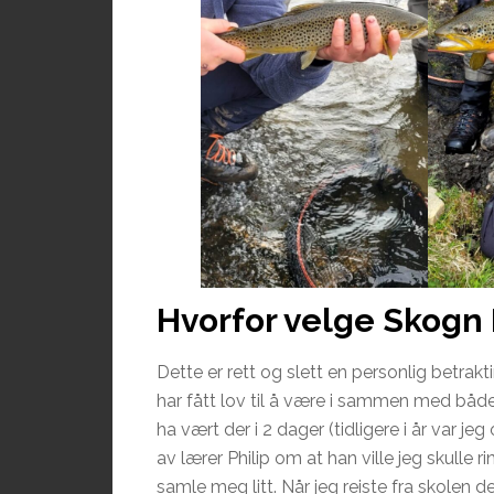
Hvorfor velge Skogn
Dette er rett og slett en personlig betrak
har fått lov til å være i sammen med både 
ha vært der i 2 dager (tidligere i år var j
av lærer Philip om at han ville jeg skulle r
samle meg litt. Når jeg reiste fra skolen 