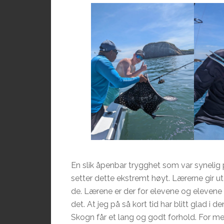
En slik åpenbar trygghet som var synelig
setter dette ekstremt høyt. Lærerne gir u
de. Lærene er der for elevene og elevene br
det. At jeg på så kort tid har blitt glad i d
Skogn får et lang og godt forhold. For meg 