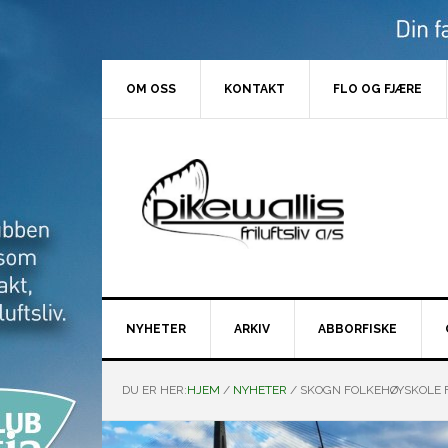
Hopp
Hopp
Hopp
Hopp
til
til
til
til
primær
hovedinnhold
primært
bunntekst
menyen
sidefelt
OM OSS
KONTAKT
FLO OG FJÆRE
NYHETER
ARKIV
ABBORFISKE
DU ER HER:
HJEM
/
NYHETER
/
SKOGN FOLKEHØYSKOLE F