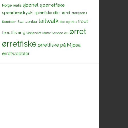
sjøørret
sjøørretfiske
Norge
realis
spearheadryuki
spinnfiske etter ørret
storsjøen i
tailwalk
trout
Svartzonker
Rendalen
tips og triks
ørret
troutfishing
Østlandet Motor Service AS
ørretfiske
ørretfiske på Mjøsa
ørretwobbler