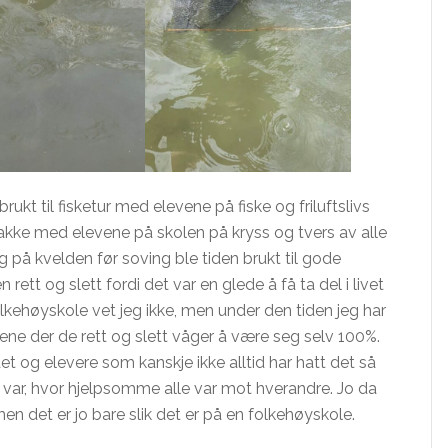
kt til fisketur med elevene på fiske og friluftslivs
 snakke med elevene på skolen på kryss og tvers av alle
g på kvelden før soving ble tiden brukt til gode
 rett og slett fordi det var en glede å få ta del i livet
lkehøyskole vet jeg ikke, men under den tiden jeg har
vene der de rett og slett våger å være seg selv 100%.
et og elevere som kanskje ikke alltid har hatt det så
e var, hvor hjelpsomme alle var mot hverandre. Jo da
men det er jo bare slik det er på en folkehøyskole.