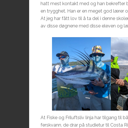
hatt mest kontakt med og han bekrefter ba
en trygghet. Han er en meget god lærer og
At jeg har fått lov til å ta del i denne skol
av disse døgnene med disse eleven og læ
At Fiske og Friluftsliv linja har tilgang til 
ferskvann, de drar på studietur til Costa R