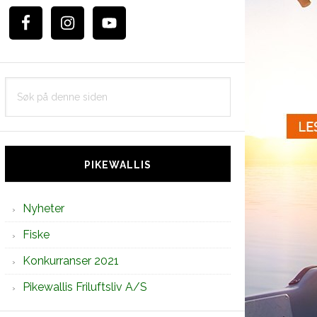
Søk
på
denne
siden
PIKEWALLIS
Nyheter
Fiske
Konkurranser 2021
Pikewallis Friluftsliv A/S