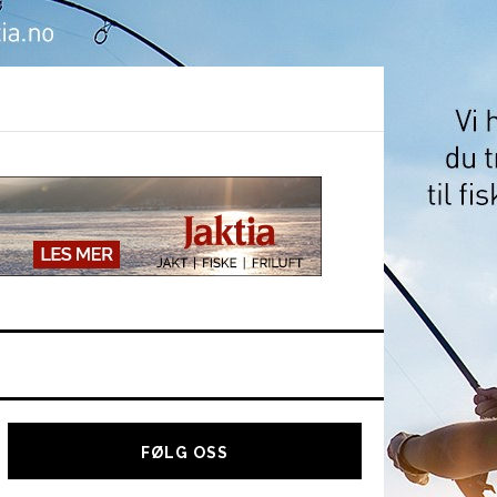
Hoved
sidebar
FØLG OSS