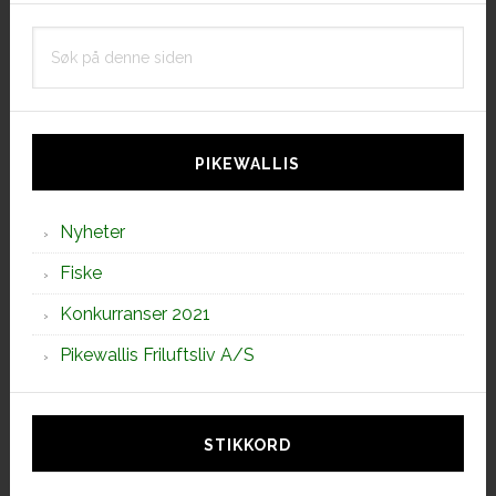
Søk
på
denne
siden
PIKEWALLIS
Nyheter
Fiske
Konkurranser 2021
Pikewallis Friluftsliv A/S
STIKKORD