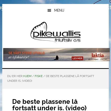
Hopp
Hopp
Hopp
til
til
til
MENU
hovedinnhold
primært
bunntekst
sidefelt
DU ER HER:
HJEM
/
FISKE
/
DE BESTE PLASSENE LÅ FORTSATT
UNDER IS. (VIDEO)
De beste plassene lå
fortsatt under is. (video)