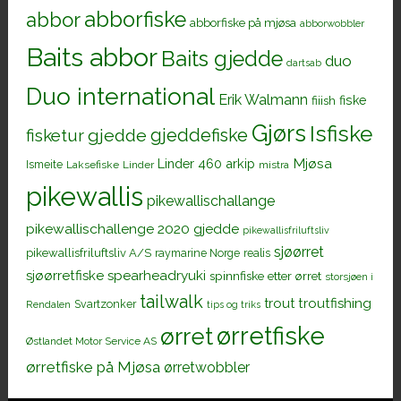
abborfiske
abbor
abborfiske på mjøsa
abborwobbler
Baits abbor
Baits gjedde
duo
dartsab
Duo international
Erik Walmann
fiiish
fiske
Gjørs
Isfiske
gjeddefiske
fisketur
gjedde
Mjøsa
Linder 460 arkip
Ismeite
Laksefiske
Linder
mistra
pikewallis
pikewallischallange
pikewallischallenge 2020 gjedde
pikewallisfriluftsliv
sjøørret
pikewallisfriluftsliv A/S
raymarine Norge
realis
sjøørretfiske
spearheadryuki
spinnfiske etter ørret
storsjøen i
tailwalk
trout
troutfishing
Svartzonker
Rendalen
tips og triks
ørretfiske
ørret
Østlandet Motor Service AS
ørretfiske på Mjøsa
ørretwobbler