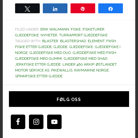
Tweet
Share
Pin
Share
FILED UNDER:
ERIK WALMANN
,
FISKE
,
FISKETURER
,
GJEDDEFISKE
,
NYHETER
,
TURRAPPORT GJEDDEFISKE
TAGGED WITH:
BLASTER
,
BLASTERSHAD
,
ELEMENT
,
FIIISH
,
FISKE ETTER GJEDDE
,
GJEDDE
,
GJEDDEFISKE
,
GJEDDEFISKE I
NORGE
,
GJEDDEFISKE MED DUO
,
GJEDDEFISKE MED FIIISH
,
GJEDDEFISKE MED GUMMI
,
GJEDDEFISKE MED SHAD
,
JERKFISKE ETTER GJEDDE
,
LINDER 460 ARKIP
,
ØSTLANDET
MOTOR SERVICE AS
,
PIKEWALLIS
,
RAYMARINE NORGE
,
SPINNFISKE ETTER GJEDDE
Hoved
sidebar
FØLG OSS