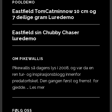
POOLDEMO
Eastfield TomCatminnow 10 cm og
7 deilige gram Luredemo
Eastfield sin Chubby Chaser
luredemo
OM PIKEWALLIS
Pikewallis så dagens lys i 2008, og var da en
ren tur- og inspirasjonsblogg innenfor
predatorfisket. Den gangen først og fremst for
omOm
gjedde. …
Les mer
Pikewallis
FØLG OSS