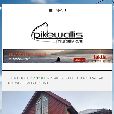
Hopp
Hopp
Hopp
til
til
til
MENU
hovedinnhold
primært
bunntekst
sidefelt
DU ER HER:
HJEM
/
NYHETER
/
JAKT & FRILUFT AS I ARENDAL FÅR
INN UNIKE REALIS JERKBAIT