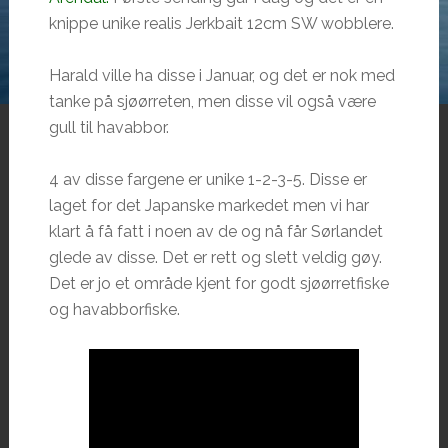
knippe unike realis Jerkbait 12cm SW wobblere.
Harald ville ha disse i Januar, og det er nok med
tanke på sjøørreten, men disse vil også være
gull til havabbor.
4 av disse fargene er unike 1-2-3-5. Disse er
laget for det Japanske markedet men vi har
klart å få fatt i noen av de og nå får Sørlandet
glede av disse. Det er rett og slett veldig gøy.
Det er jo et område kjent for godt sjøørretfiske
og havabborfiske.