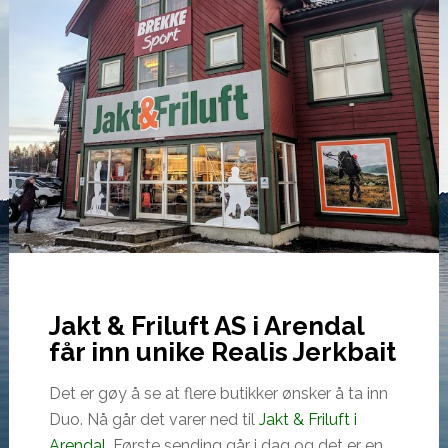
Jakt & Friluft AS i Arendal
får inn unike Realis Jerkbait
Det er gøy å se at flere butikker ønsker å ta inn
Duo. Nå går det varer ned til
Jakt & Friluf
t
i
Arendal.
Første sending går i dag og det er en