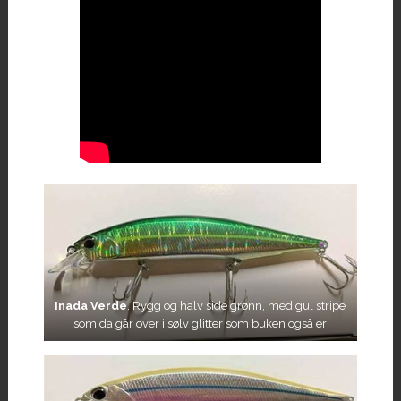
Inada Verde
. Rygg og halv side grønn, med gul stripe
som da går over i sølv glitter som buken også er