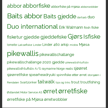
abborfiske
abbor
abborfiske på mjøsa
abborwobbler
Baits abbor
Baits gjedde
duo
dartsab
Duo international
Erik Walmann
fiiish
fiske
Gjørs
Isfiske
gjeddefiske
fisketur
gjedde
Mjøsa
Linder 460 arkip
Ismeite
Laksefiske
Linder
mistra
pikewallis
pikewallischallange
pikewallischallenge 2020 gjedde
pikewallisfriluftsliv
sjøørret
pikewallisfriluftsliv A/S
raymarine Norge
realis
sjøørretfiske
spearheadryuki
spinnfiske etter ørret
storsjøen i
tailwalk
trout
troutfishing
Svartzonker
Rendalen
tips og triks
ørretfiske
ørret
Østlandet Motor Service AS
ørretfiske på Mjøsa
ørretwobbler