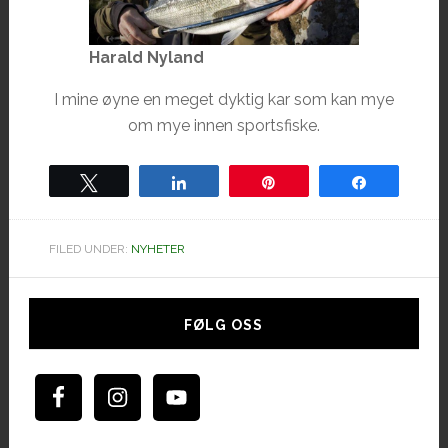
Harald Nyland
I mine øyne en meget dyktig kar som kan mye
om mye innen sportsfiske.
Tweet
Share
Pin
Share
FILED UNDER:
NYHETER
Hoved
sidebar
FØLG OSS