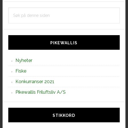
Søk
på
denne
siden
PIKEWALLIS
Nyheter
Fiske
Konkurranser 2021
Pikewallis Friluftsliv A/S
STIKKORD