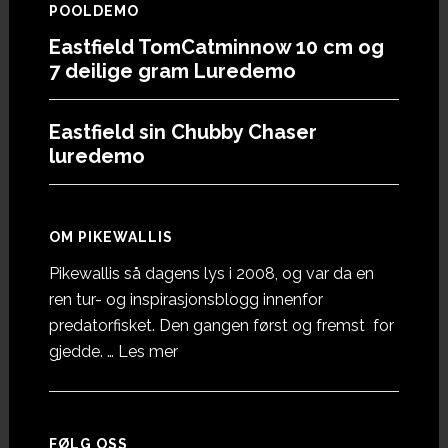
POOLDEMO
Eastfield TomCatminnow 10 cm og
7 deilige gram Luredemo
Eastfield sin Chubby Chaser
luredemo
OM PIKEWALLIS
Pikewallis så dagens lys i 2008, og var da en
ren tur- og inspirasjonsblogg innenfor
predatorfisket. Den gangen først og fremst for
omOm
gjedde. …
Les mer
Pikewallis
FØLG OSS