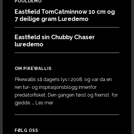
POOLDEMO
Eastfield TomCatminnow 10 cm og
7 deilige gram Luredemo
Eastfield sin Chubby Chaser
luredemo
OM PIKEWALLIS
Pikewallis så dagens lys i 2008, og var da en
ren tur- og inspirasjonsblogg innenfor
predatorfisket. Den gangen først og fremst for
omOm
gjedde. …
Les mer
Pikewallis
FØLG OSS