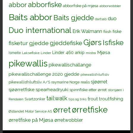
abborfiske
abbor
abborfiske på mjøsa
abborwobbler
Baits abbor
Baits gjedde
duo
dartsab
Duo international
Erik Walmann
fiiish
fiske
Gjørs
Isfiske
gjeddefiske
fisketur
gjedde
Mjøsa
Linder 460 arkip
Ismeite
Laksefiske
Linder
mistra
pikewallis
pikewallischallange
pikewallischallenge 2020 gjedde
pikewallisfriluftsliv
sjøørret
pikewallisfriluftsliv A/S
raymarine Norge
realis
sjøørretfiske
spearheadryuki
spinnfiske etter ørret
storsjøen i
tailwalk
trout
troutfishing
Svartzonker
Rendalen
tips og triks
ørretfiske
ørret
Østlandet Motor Service AS
ørretfiske på Mjøsa
ørretwobbler