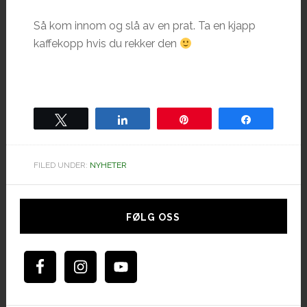
Så kom innom og slå av en prat. Ta en kjapp
kaffekopp hvis du rekker den
Tweet
Share
Pin
Share
FILED UNDER:
NYHETER
Hoved
sidebar
FØLG OSS