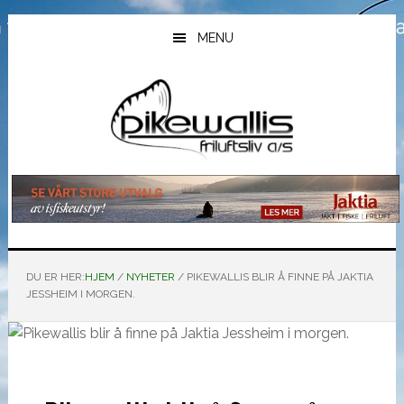
Hopp
Hopp
Hopp
til
til
til
MENU
hovedinnhold
primært
bunntekst
sidefelt
DU ER HER:
HJEM
/
NYHETER
/
PIKEWALLIS BLIR Å FINNE PÅ JAKTIA
JESSHEIM I MORGEN.