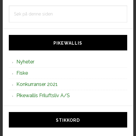
Søk
på
denne
siden
PIKEWALLIS
Nyheter
Fiske
Konkurranser 2021
Pikewallis Friluftsliv A/S
STIKKORD