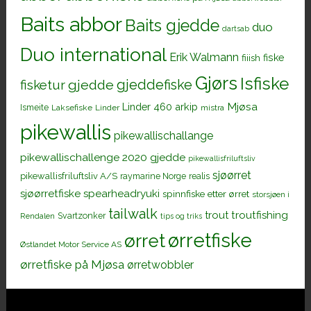
Baits abbor
Baits gjedde
duo
dartsab
Duo international
Erik Walmann
fiiish
fiske
Gjørs
Isfiske
gjeddefiske
fisketur
gjedde
Mjøsa
Linder 460 arkip
Ismeite
Laksefiske
Linder
mistra
pikewallis
pikewallischallange
pikewallischallenge 2020 gjedde
pikewallisfriluftsliv
sjøørret
pikewallisfriluftsliv A/S
raymarine Norge
realis
sjøørretfiske
spearheadryuki
spinnfiske etter ørret
storsjøen i
tailwalk
trout
troutfishing
Svartzonker
Rendalen
tips og triks
ørretfiske
ørret
Østlandet Motor Service AS
ørretfiske på Mjøsa
ørretwobbler