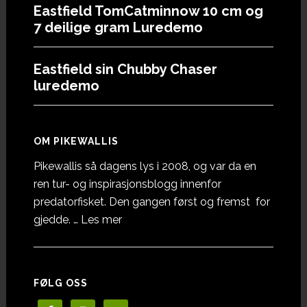
Eastfield TomCatminnow 10 cm og
7 deilige gram Luredemo
Eastfield sin Chubby Chaser
luredemo
OM PIKEWALLIS
Pikewallis så dagens lys i 2008, og var da en
ren tur- og inspirasjonsblogg innenfor
predatorfisket. Den gangen først og fremst for
omOm
gjedde. …
Les mer
Pikewallis
FØLG OSS