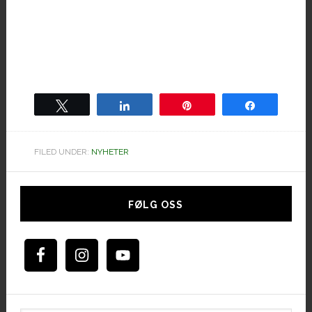
Tweet
Share
Pin
Share
FILED UNDER:
NYHETER
Hoved
sidebar
FØLG OSS