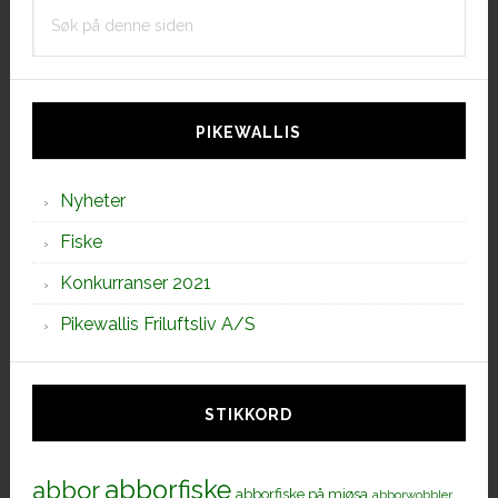
Søk
på
denne
siden
PIKEWALLIS
Nyheter
Fiske
Konkurranser 2021
Pikewallis Friluftsliv A/S
STIKKORD
abborfiske
abbor
abborfiske på mjøsa
abborwobbler