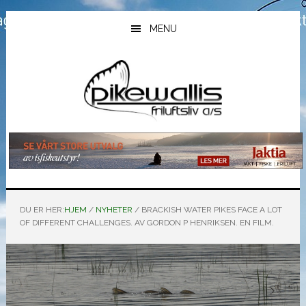
Hopp
Hopp
Hopp
til
til
til
MENU
hovedinnhold
primært
bunntekst
sidefelt
DU ER HER:
HJEM
/
NYHETER
/
BRACKISH WATER PIKES FACE A LOT
OF DIFFERENT CHALLENGES. AV GORDON P HENRIKSEN. EN FILM.