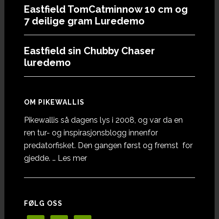
Eastfield TomCatminnow 10 cm og
7 deilige gram Luredemo
Eastfield sin Chubby Chaser
luredemo
OM PIKEWALLIS
Pikewallis så dagens lys i 2008, og var da en
ren tur- og inspirasjonsblogg innenfor
predatorfisket. Den gangen først og fremst for
omOm
gjedde. …
Les mer
Pikewallis
FØLG OSS