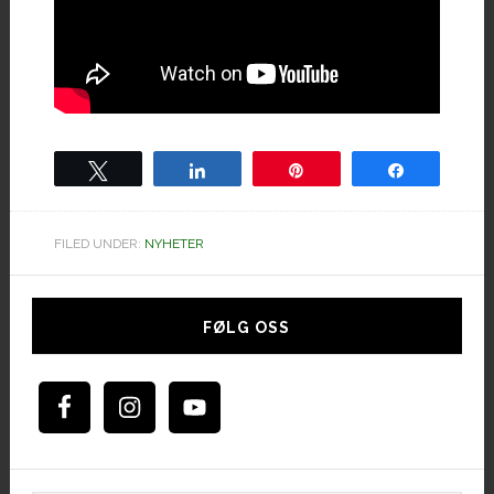
Tweet
Share
Pin
Share
FILED UNDER:
NYHETER
Hoved
sidebar
FØLG OSS