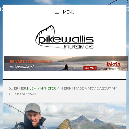
Hopp
Hopp
Hopp
til
til
til
MENU
hovedinnhold
primært
bunntekst
sidefelt
DU ER HER:
HJEM
/
NYHETER
/
HI ERIK ! MADE A MOVIE ABOUT MY
TRIP TO NORWAY