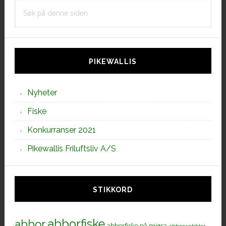
Søk
på
denne
siden
PIKEWALLIS
Nyheter
Fiske
Konkurranser 2021
Pikewallis Friluftsliv A/S
STIKKORD
abborfiske
abbor
abborfiske på mjøsa
abborwobbler