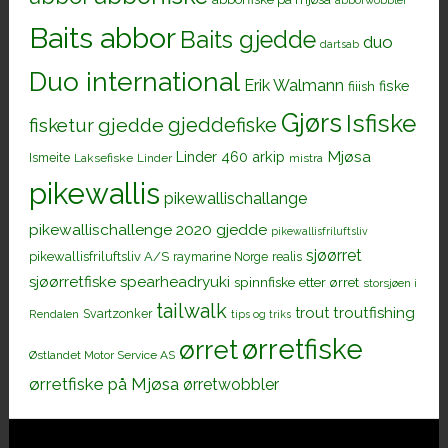
Baits abbor
Baits gjedde
duo
dartsab
Duo international
Erik Walmann
fiiish
fiske
Gjørs
Isfiske
gjeddefiske
fisketur
gjedde
Mjøsa
Linder 460 arkip
Ismeite
Laksefiske
Linder
mistra
pikewallis
pikewallischallange
pikewallischallenge 2020 gjedde
pikewallisfriluftsliv
sjøørret
pikewallisfriluftsliv A/S
raymarine Norge
realis
sjøørretfiske
spearheadryuki
spinnfiske etter ørret
storsjøen i
tailwalk
trout
troutfishing
Svartzonker
Rendalen
tips og triks
ørretfiske
ørret
Østlandet Motor Service AS
ørretfiske på Mjøsa
ørretwobbler