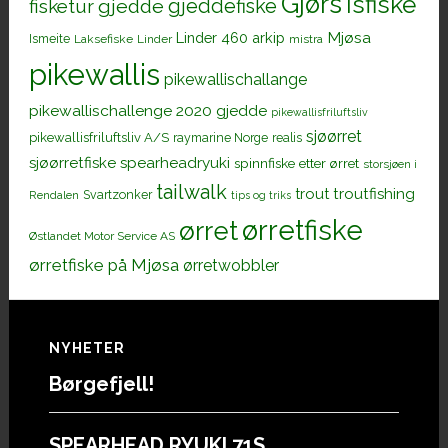
Gjørs
Isfiske
gjeddefiske
fisketur
gjedde
Mjøsa
Linder 460 arkip
Ismeite
Laksefiske
Linder
mistra
pikewallis
pikewallischallange
pikewallischallenge 2020 gjedde
pikewallisfriluftsliv
sjøørret
pikewallisfriluftsliv A/S
raymarine Norge
realis
sjøørretfiske
spearheadryuki
spinnfiske etter ørret
storsjøen i
tailwalk
trout
troutfishing
Svartzonker
Rendalen
tips og triks
ørretfiske
ørret
Østlandet Motor Service AS
ørretfiske på Mjøsa
ørretwobbler
Footer
NYHETER
Børgefjell!
SPEARHEAD RYUKI 71S