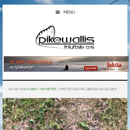
Hopp
Hopp
Hopp
til
til
til
MENU
hovedinnhold
primært
bunntekst
sidefelt
DU ER HER:
HJEM
/
NYHETER
/
MEITEFISKE PÅ LØRDAGSKVELDEN