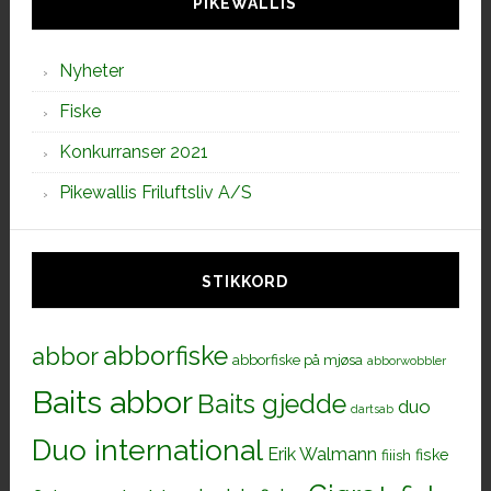
PIKEWALLIS
Nyheter
Fiske
Konkurranser 2021
Pikewallis Friluftsliv A/S
STIKKORD
abborfiske
abbor
abborfiske på mjøsa
abborwobbler
Baits abbor
Baits gjedde
duo
dartsab
Duo international
Erik Walmann
fiiish
fiske