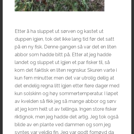
Etter å ha sluppet ut sørven og kastet ut
duppen igjen, tok det ikke lang tid før det satt
på en ny fisk. Denne gangen så var det en liten
abbor som hadde bitt på. Etter at jeg hadde
landet og sluppet ut igjen et par fisker til, så
kom det faktisk en liten regnskur. Skuren varte i
kun fem minutter, men det var utrolig deilig at
det endelig regna litt igjen etter flere dager med
kun solskinn og høy sommertemperatur. I løpet
av kvelden så fikk jeg så mange abbor og sørv
at jeg kom helt ut av tellinga. Ingen store fisker
riktignok, men jeg hadde det artig. Jeg tok også
bilde av en plante ved dammen og som jeg
syntes var veldig fin. Jeg var godt fornøyd da