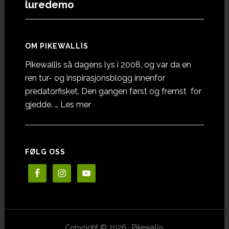
luredemo
OM PIKEWALLIS
Pikewallis så dagens lys i 2008, og var da en
ren tur- og inspirasjonsblogg innenfor
predatorfisket. Den gangen først og fremst for
omOm
gjedde. …
Les mer
Pikewallis
FØLG OSS
Copyright © 2026 · Pikewallis