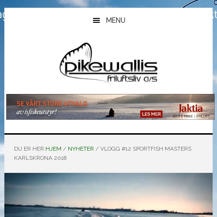
Hopp
Hopp
Hopp
til
til
til
MENU
hovedinnhold
primært
bunntekst
sidefelt
DU ER HER:
HJEM
/
NYHETER
/
VLOGG #12 SPORTFISH MASTERS
KARLSKRONA 2018