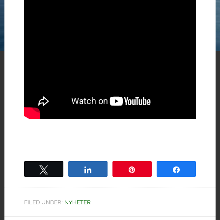
Tweet
Share
Pin
Share
FILED UNDER:
NYHETER