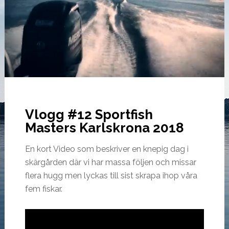
Vlogg #12 Sportfish
Masters Karlskrona 2018
En kort Video som beskriver en knepig dag i
skärgården där vi har massa följen och missar
flera hugg men lyckas till sist skrapa ihop våra
fem fiskar.