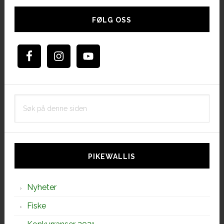
Hoved
sidebar
FØLG OSS
Søk
på
denne
siden
PIKEWALLIS
Nyheter
Fiske