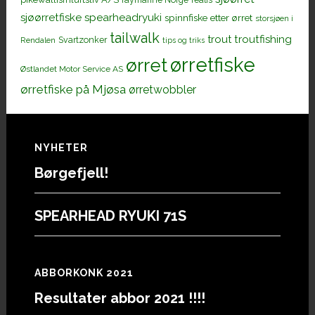
sjøørretfiske
spearheadryuki
spinnfiske etter ørret
storsjøen i
tailwalk
trout
troutfishing
Svartzonker
Rendalen
tips og triks
ørretfiske
ørret
Østlandet Motor Service AS
ørretfiske på Mjøsa
ørretwobbler
Footer
NYHETER
Børgefjell!
SPEARHEAD RYUKI 71S
ABBORKONK 2021
Resultater abbor 2021 !!!!