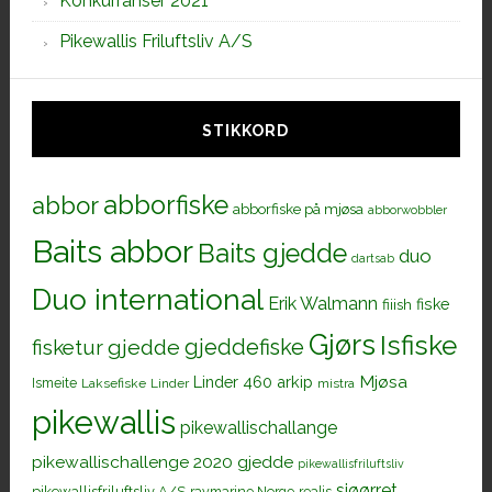
Konkurranser 2021
Pikewallis Friluftsliv A/S
STIKKORD
abborfiske
abbor
abborfiske på mjøsa
abborwobbler
Baits abbor
Baits gjedde
duo
dartsab
Duo international
Erik Walmann
fiiish
fiske
Gjørs
Isfiske
gjeddefiske
fisketur
gjedde
Mjøsa
Linder 460 arkip
Ismeite
Laksefiske
Linder
mistra
pikewallis
pikewallischallange
pikewallischallenge 2020 gjedde
pikewallisfriluftsliv
sjøørret
pikewallisfriluftsliv A/S
raymarine Norge
realis