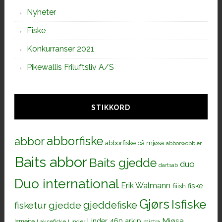
Nyheter
Fiske
Konkurranser 2021
Pikewallis Friluftsliv A/S
STIKKORD
abborfiske
abbor
abborfiske på mjøsa
abborwobbler
Baits abbor
Baits gjedde
duo
dartsab
Duo international
Erik Walmann
fiiish
fiske
Gjørs
Isfiske
gjeddefiske
fisketur
gjedde
Mjøsa
Linder 460 arkip
Ismeite
Laksefiske
Linder
mistra