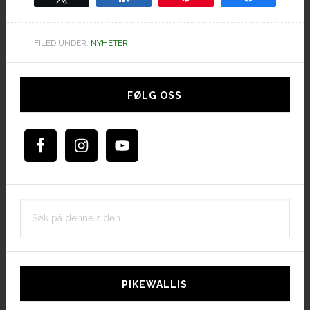
FILED UNDER:
NYHETER
Hoved
sidebar
FØLG OSS
Søk
på
denne
siden
PIKEWALLIS