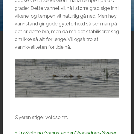
oppservert. I selve Glomma lå tempen på 6-7
grader. Dette vannet vil nå i større grad sige inn i
vikene, og tempen vil naturlig gå ned. Men høy
vannstand gir gode gyteforhold så ser man på
det er dette bra, men da må det stabiliserer seg
om ikke så alt for lenge. Vil også tro at
vannkvaliteten for lide nå.
Øyeren stiger voldsomt.
http://glb.no/vannstander/?vassdrag=Øyeren