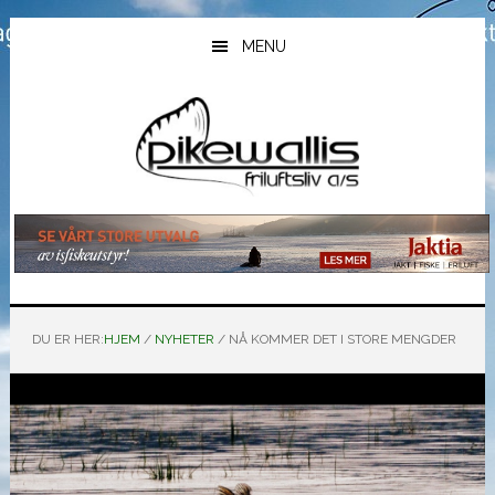
Hopp
Hopp
Hopp
til
til
til
MENU
hovedinnhold
primært
bunntekst
sidefelt
DU ER HER:
HJEM
/
NYHETER
/
NÅ KOMMER DET I STORE MENGDER