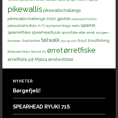
pikewallis
pikewallischallange
pikewallischallenge 2020 gjedde
pikewallisfriluftsliv
sjøørret
pikewallisfriluftsliv A/S
raymarine Norge
realis
sjøørretfiske
spearheadryuki
spinnfiske etter ørret
storsjøen i
tailwalk
trout
troutfishing
Svartzonker
Rendalen
tips og triks
ørretfiske
ørret
Østlandet Motor Service AS
ørretfiske på Mjøsa
ørretwobbler
Footer
NYHETER
Børgefjell!
SPEARHEAD RYUKI 71S