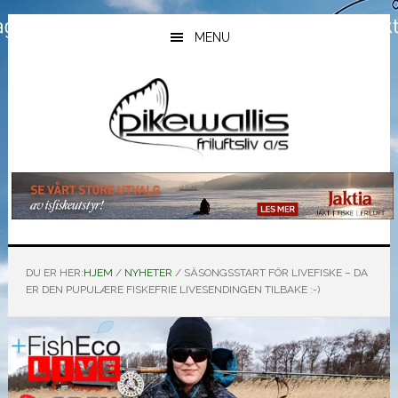
Hopp
Hopp
Hopp
til
til
til
MENU
hovedinnhold
primært
bunntekst
sidefelt
DU ER HER:
HJEM
/
NYHETER
/
SÄSONGSSTART FÖR LIVEFISKE – DA
ER DEN PUPULÆRE FISKEFRIE LIVESENDINGEN TILBAKE :-)