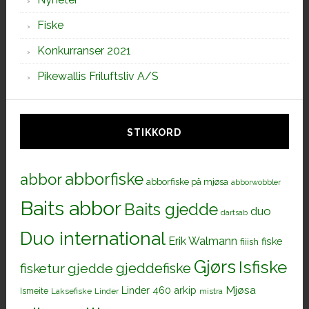
Fiske
Konkurranser 2021
Pikewallis Friluftsliv A/S
STIKKORD
abborfiske
abbor
abborfiske på mjøsa
abborwobbler
Baits abbor
Baits gjedde
duo
dartsab
Duo international
Erik Walmann
fiiish
fiske
Gjørs
Isfiske
gjeddefiske
fisketur
gjedde
Mjøsa
Linder 460 arkip
Ismeite
Laksefiske
Linder
mistra