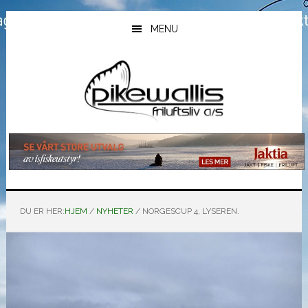
Hopp
Hopp
Hopp
til
til
til
MENU
hovedinnhold
primært
bunntekst
sidefelt
DU ER HER:
HJEM
/
NYHETER
/
NORGESCUP 4, LYSEREN.