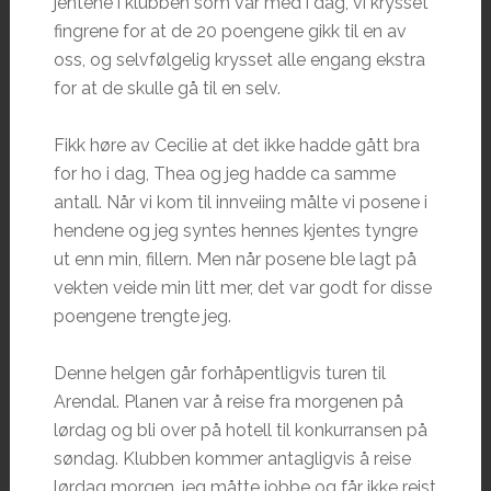
jentene i klubben som var med i dag, vi krysset
fingrene for at de 20 poengene gikk til en av
oss, og selvfølgelig krysset alle engang ekstra
for at de skulle gå til en selv.
Fikk høre av Cecilie at det ikke hadde gått bra
for ho i dag, Thea og jeg hadde ca samme
antall. Når vi kom til innveiing målte vi posene i
hendene og jeg syntes hennes kjentes tyngre
ut enn min, fillern. Men når posene ble lagt på
vekten veide min litt mer, det var godt for disse
poengene trengte jeg.
Denne helgen går forhåpentligvis turen til
Arendal. Planen var å reise fra morgenen på
lørdag og bli over på hotell til konkurransen på
søndag. Klubben kommer antagligvis å reise
lørdag morgen, jeg måtte jobbe og får ikke reist