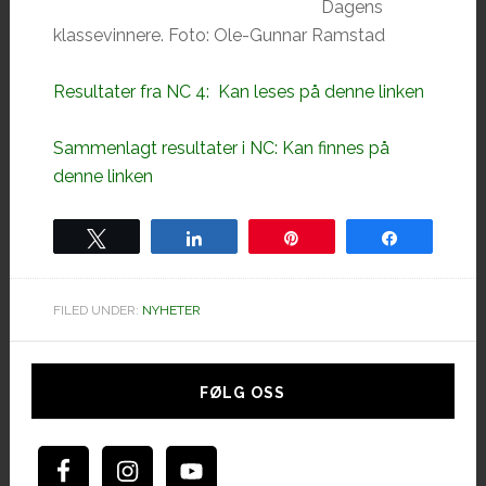
Dagens
klassevinnere. Foto: Ole-Gunnar Ramstad
Resultater fra NC 4: Kan leses på denne linken
Sammenlagt resultater i NC: Kan finnes på
denne linken
Tweet
Share
Pin
Share
FILED UNDER:
NYHETER
Hoved
sidebar
FØLG OSS