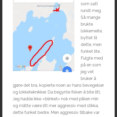
som satt
rundt meg.
Så mange
brukte
lokkemeite,
byttet til
dette, men
funket lite.
Fulgte med
på en som
jeg vet
bruker å
gjøre det bra, kopierte noen av hans bevegelser
og lokketeknikker. Da begynte fisken å bite litt.
Jeg hadde ikke «blinket» nok med pilken min
og måtte være litt mer aggressiv med stikka,
dette funket bedre. Men aggressiv tilbake var