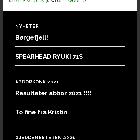
ørretfiske på Mjøsa
ørretwobbler
Footer
NYHETER
Børgefjell!
SPEARHEAD RYUKI 71S
ABBORKONK 2021
Resultater abbor 2021 !!!!
To fine fra Kristin
GJEDDEMESTEREN 2021