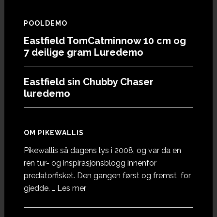
POOLDEMO
Eastfield TomCatminnow 10 cm og
7 deilige gram Luredemo
Eastfield sin Chubby Chaser
luredemo
OM PIKEWALLIS
Pikewallis så dagens lys i 2008, og var da en
ren tur- og inspirasjonsblogg innenfor
predatorfisket. Den gangen først og fremst for
omOm
gjedde. …
Les mer
Pikewallis