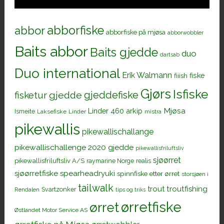
abborfiske
abbor
abborfiske på mjøsa
abborwobbler
Baits abbor
Baits gjedde
duo
dartsab
Duo international
Erik Walmann
fiiish
fiske
Gjørs
Isfiske
gjeddefiske
fisketur
gjedde
Mjøsa
Linder 460 arkip
Ismeite
Laksefiske
Linder
mistra
pikewallis
pikewallischallange
pikewallischallenge 2020 gjedde
pikewallisfriluftsliv
sjøørret
pikewallisfriluftsliv A/S
raymarine Norge
realis
sjøørretfiske
spearheadryuki
spinnfiske etter ørret
storsjøen i
tailwalk
trout
troutfishing
Svartzonker
Rendalen
tips og triks
ørretfiske
ørret
Østlandet Motor Service AS