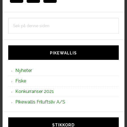
Søk
på
denne
siden
PIKEWALLIS
Nyheter
Fiske
Konkurranser 2021
Pikewallis Friluftsliv A/S
STIKKORD