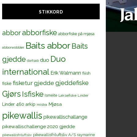
STIKKORD
abborfiske
abbor
abborfiske på mjøsa
Baits abbor
Baits
abborwobbler
Duo
gjedde
duo
dartsab
international
Erik Walmann
fiiish
gjeddefiske
fisketur
gjedde
fiske
Gjørs
Isfiske
Ismeite
Laksefiske
Linder
Mjøsa
Linder 460 arkip
mistra
pikewallis
pikewallischallange
pikewallischallenge 2020 gjedde
pikewallisfriluftsliv A/S
raymarine
pikewallisfriluftsliv