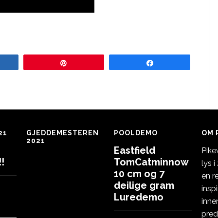
re
Pin
Share
21
GJEDDEMESTEREN
POOLDEMO
OM 
2021
Eastfield
Pike
!
TomCatminnow
lys 
10 cm og 7
en r
deilige gram
insp
Luredemo
inne
pred