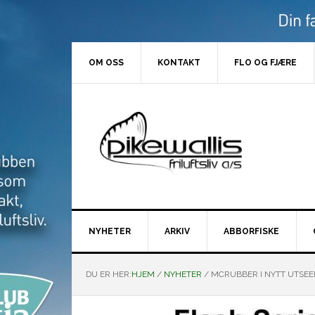
Hopp
Hopp
Hopp
Hopp
til
til
til
til
primær
hovedinnhold
primært
bunntekst
menyen
sidefelt
OM OSS
KONTAKT
FLO OG FJÆRE
NYHETER
ARKIV
ABBORFISKE
DU ER HER:
HJEM
/
NYHETER
/
MCRUBBER I NYTT UTSEEN