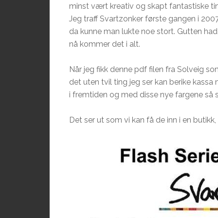
minst vært kreativ og skapt fantastiske ti
Jeg traff Svartzonker første gangen i 2007
da kunne man lukte noe stort. Gutten hadde
nå kommer det i alt.
Når jeg fikk denne pdf filen fra Solveig so
det uten tvil ting jeg ser kan berike kassa
i fremtiden og med disse nye fargene så st
Det ser ut som vi kan få de inn i en butik