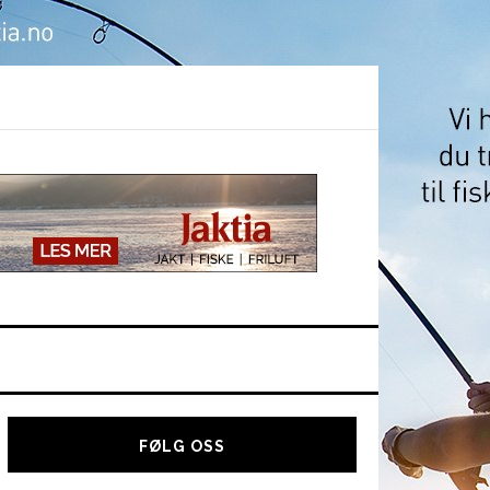
Hoved
sidebar
FØLG OSS