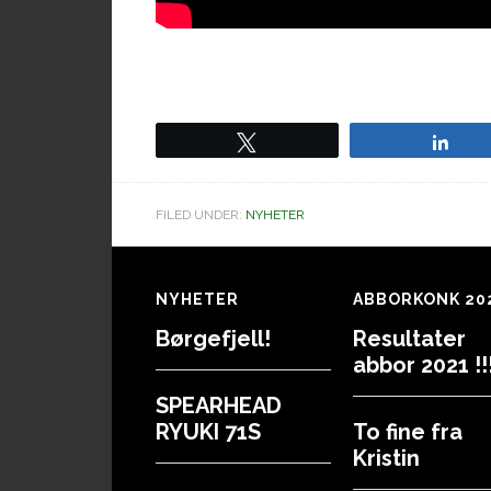
Tweet
Sha
FILED UNDER:
NYHETER
Footer
NYHETER
ABBORKONK 20
Børgefjell!
Resultater
abbor 2021 !!!
SPEARHEAD
RYUKI 71S
To fine fra
Kristin