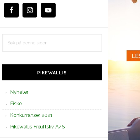
Søk
på
denne
siden
PIKEWALLIS
Nyheter
Fiske
Konkurranser 2021
Pikewallis Friluftsliv A/S