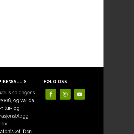
PIKEWALLIS
FØLG OSS
wallis så dagens
i 2008, og var da
en tur- og
irasjonsblogg
nfor
atorfisket. Den