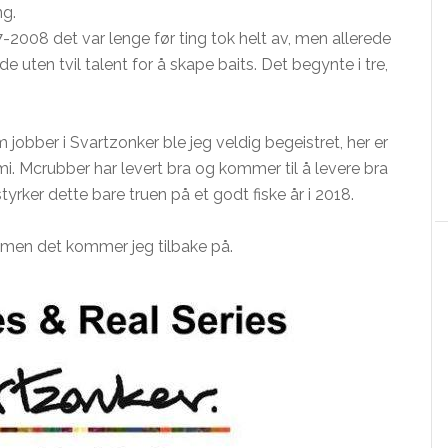
ng.
-2008 det var lenge før ting tok helt av, men allerede
 uten tvil talent for å skape baits. Det begynte i tre,
m jobber i Svartzonker ble jeg veldig begeistret, her er
 mi. Mcrubber har levert bra og kommer til å levere bra
yrker dette bare truen på et godt fiske år i 2018.
k, men det kommer jeg tilbake på.