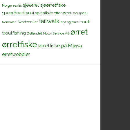
sjøørret
sjøørretfiske
Norge
realis
spearheadryuki
spinnfiske etter ørret
storsjøen i
tailwalk
trout
Svartzonker
Rendalen
tips og triks
ørret
troutfishing
Østlandet Motor Service AS
ørretfiske
ørretfiske på Mjøsa
ørretwobbler