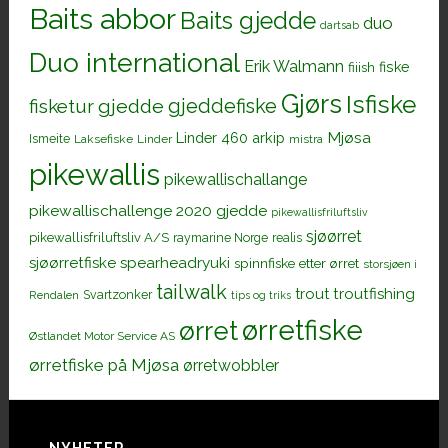
Baits abbor
Baits gjedde
duo
dartsab
Duo international
Erik Walmann
fiiish
fiske
Gjørs
Isfiske
gjeddefiske
fisketur
gjedde
Mjøsa
Linder 460 arkip
Ismeite
Laksefiske
Linder
mistra
pikewallis
pikewallischallange
pikewallischallenge 2020 gjedde
pikewallisfriluftsliv
sjøørret
pikewallisfriluftsliv A/S
raymarine Norge
realis
sjøørretfiske
spearheadryuki
spinnfiske etter ørret
storsjøen i
tailwalk
trout
troutfishing
Svartzonker
Rendalen
tips og triks
ørretfiske
ørret
Østlandet Motor Service AS
ørretfiske på Mjøsa
ørretwobbler
NYHETER