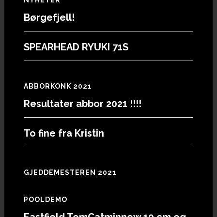
Footer
Børgefjell!
SPEARHEAD RYUKI 71S
ABBORKONK 2021
Resultater abbor 2021 !!!!
To fine fra Kristin
GJEDDEMESTEREN 2021
POOLDEMO
Eastfield TomCatminnow 10 cm og