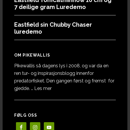
7 deilige gram Luredemo
Eastfield sin Chubby Chaser
luredemo
OM PIKEWALLIS
Pikewallis så dagens lys i 2008, og var da en
ren tur- og inspirasjonsblogg innenfor
predatorfisket. Den gangen først og fremst for
omOm
gjedde. …
Les mer
Pikewallis
FØLG OSS