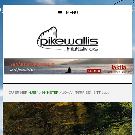
Hopp
Hopp
Hopp
til
til
til
MENU
hovedinnhold
primært
bunntekst
sidefelt
DU ER HER:
HJEM
/
NYHETER
/
JOHAN TØRRISEN SITT 2017