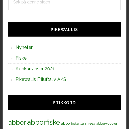
på
denne
siden
PIKEWALLIS
Nyheter
Fiske
Konkurranser 2021
Pikewallis Friluftsliv A/S
STIKKORD
abborfiske
abbor
abborfiske på mjøsa
abborwobbler