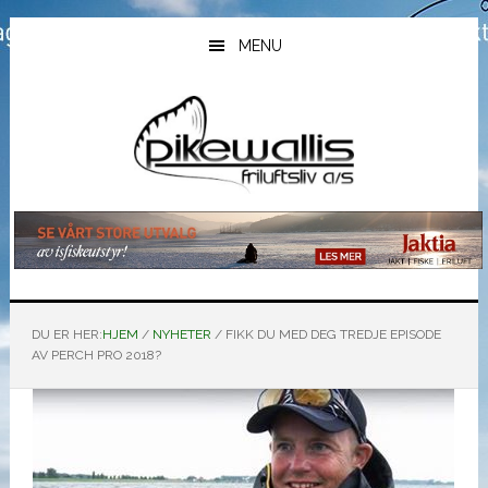
Hopp
Hopp
Hopp
til
til
til
MENU
hovedinnhold
primært
bunntekst
sidefelt
DU ER HER:
HJEM
/
NYHETER
/
FIKK DU MED DEG TREDJE EPISODE
AV PERCH PRO 2018?