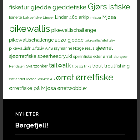
Gjørs
Isfiske
gjeddefiske
fisketur
gjedde
Mjøsa
Linder 460 arkip
Ismeite
Laksefiske
Linder
mistra
pikewallis
pikewallischallange
pikewallischallenge 2020 gjedde
pikewallisfriluftsliv
sjøørret
pikewallisfriluftsliv A/S
raymarine Norge
realis
sjøørretfiske
spearheadryuki
spinnfiske etter ørret
storsjøen i
tailwalk
trout
troutfishing
Svartzonker
Rendalen
tips og triks
ørretfiske
ørret
Østlandet Motor Service AS
ørretfiske på Mjøsa
ørretwobbler
Footer
NYHETER
Børgefjell!