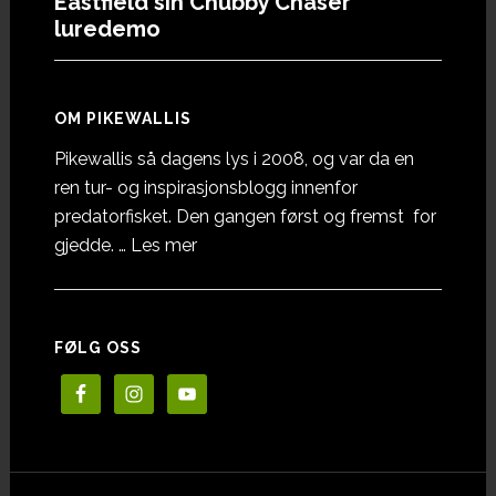
Eastfield sin Chubby Chaser
luredemo
OM PIKEWALLIS
Pikewallis så dagens lys i 2008, og var da en
ren tur- og inspirasjonsblogg innenfor
predatorfisket. Den gangen først og fremst for
omOm
gjedde. …
Les mer
Pikewallis
FØLG OSS