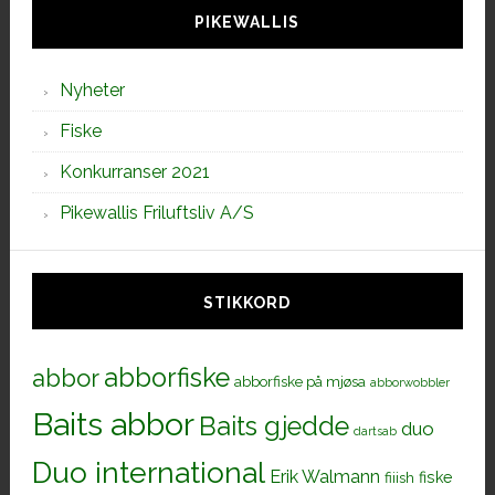
PIKEWALLIS
Nyheter
Fiske
Konkurranser 2021
Pikewallis Friluftsliv A/S
STIKKORD
abborfiske
abbor
abborfiske på mjøsa
abborwobbler
Baits abbor
Baits gjedde
duo
dartsab
Duo international
Erik Walmann
fiiish
fiske