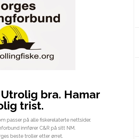
 Utrolig bra. Hamar
ig trist.
m passer på alle fiskerelaterte nettsider.
inforbund innfører C&R på sitt NM.
ges beste troller etter ørret.