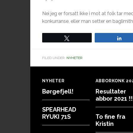
Nei jeg er forsatt ikke i mot at folk tar m
konkurranse, eller man setter en baglimit
Tweet
Sha
FILED UNDER:
NYHETER
Footer
NYHETER
ABBORKONK 20
Børgefjell!
Resultater
abbor 2021 !!!
SPEARHEAD
RYUKI 71S
To fine fra
Kristin