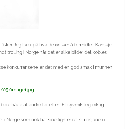
 fisker. Jeg lurer på hva de ønsker å formidle. Kanskje
ndt trolling i Norge når det er slike bilder det kobles
se konkurransene, er det med en god smak i munnen
15/05/image1.jpg
i bare håpe at andre tar etter. Et syvmilsteg i riktig
et i Norge som nok har sine fighter ref situasjonen i