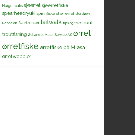
sjøørret
sjøørretfiske
Norge
realis
spearheadryuki
spinnfiske etter ørret
storsjøen i
tailwalk
trout
Svartzonker
Rendalen
tips og triks
ørret
troutfishing
Østlandet Motor Service AS
ørretfiske
ørretfiske på Mjøsa
ørretwobbler