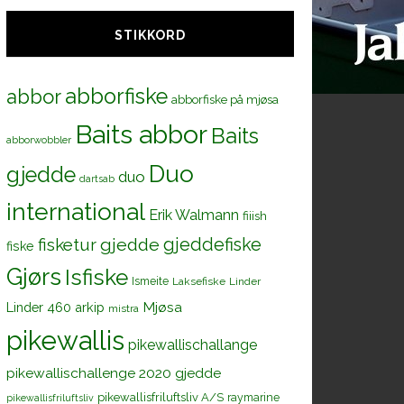
STIKKORD
abborfiske
abbor
abborfiske på mjøsa
Baits abbor
Baits
abborwobbler
Duo
gjedde
duo
dartsab
international
Erik Walmann
fiiish
gjeddefiske
fisketur
gjedde
fiske
Gjørs
Isfiske
Ismeite
Laksefiske
Linder
Mjøsa
Linder 460 arkip
mistra
pikewallis
pikewallischallange
pikewallischallenge 2020 gjedde
pikewallisfriluftsliv A/S
raymarine
pikewallisfriluftsliv