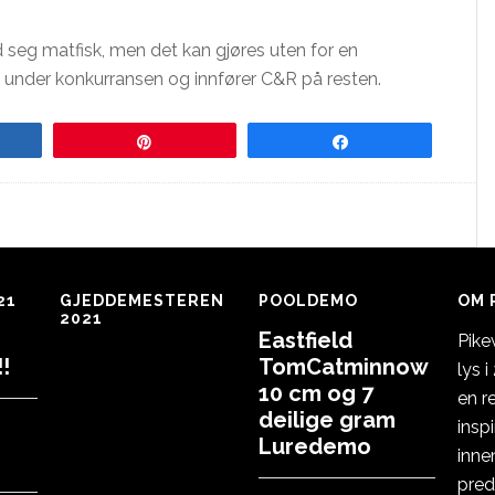
ed seg matfisk, men det kan gjøres uten for en
h under konkurransen og innfører C&R på resten.
re
Pin
Share
21
GJEDDEMESTEREN
POOLDEMO
OM 
2021
Eastfield
Pike
!
TomCatminnow
lys 
10 cm og 7
en r
deilige gram
insp
Luredemo
inne
pred