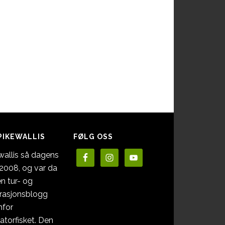
PIKEWALLIS
FØLG OSS
wallis så dagens
i 2008, og var da
en tur- og
irasjonsblogg
nfor
atorfisket. Den