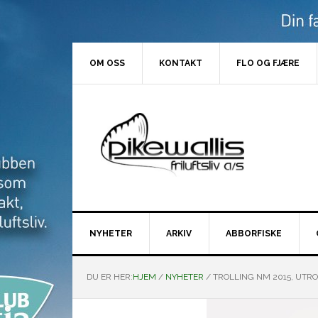
Hopp
Hopp
Hopp
Hopp
til
til
til
til
primær
hovedinnhold
primært
bunntekst
menyen
sidefelt
OM OSS
KONTAKT
FLO OG FJÆRE
NYHETER
ARKIV
ABBORFISKE
DU ER HER:
HJEM
/
NYHETER
/
TROLLING NM 2015, UTRO