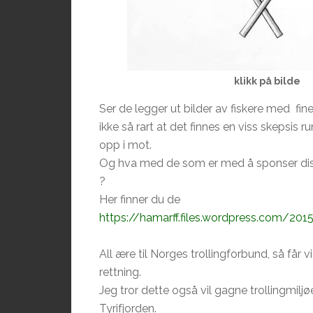
klikk på bilde
Ser de legger ut bilder av fiskere med fine
ikke så rart at det finnes en viss skepsis ru
opp i mot.
Og hva med de som er med å sponser dis
?
Her finner du de
https://hamarff.files.wordpress.com/20
All ære til Norges trollingforbund, så får v
rettning.
Jeg tror dette også vil gagne trollingmiljø
Tyrifjorden.