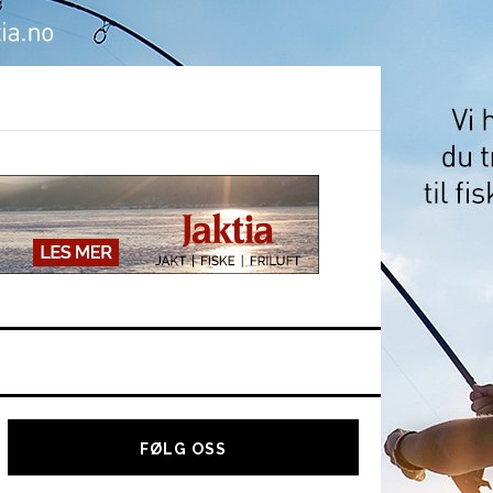
Hoved
sidebar
FØLG OSS