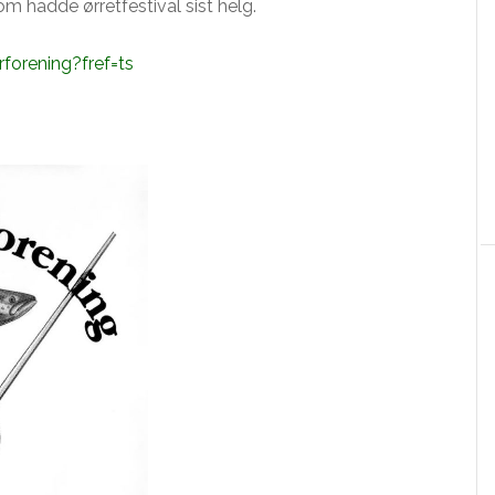
m hadde ørretfestival sist helg.
orening?fref=ts