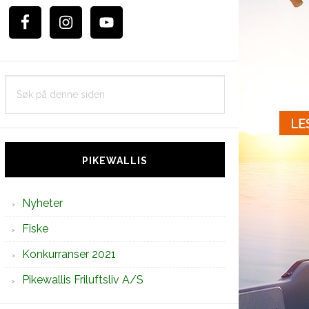
Søk
på
denne
siden
PIKEWALLIS
Nyheter
Fiske
Konkurranser 2021
Pikewallis Friluftsliv A/S