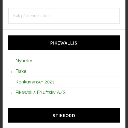
Søk
på
denne
siden
PIKEWALLIS
Nyheter
Fiske
Konkurranser 2021
Pikewallis Friluftsliv A/S
STIKKORD