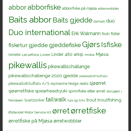
abborfiske
abbor
abborfiske på mjøsa
abborwobbler
Baits abbor
Baits gjedde
duo
dartsab
Duo international
Erik Walmann
fiiish
fiske
Gjørs
Isfiske
gjeddefiske
fisketur
gjedde
Mjøsa
Linder 460 arkip
Ismeite
Laksefiske
Linder
mistra
pikewallis
pikewallischallange
pikewallischallenge 2020 gjedde
pikewallisfriluftsliv
sjøørret
pikewallisfriluftsliv A/S
raymarine Norge
realis
sjøørretfiske
spearheadryuki
spinnfiske etter ørret
storsjøen i
tailwalk
trout
troutfishing
Svartzonker
Rendalen
tips og triks
ørretfiske
ørret
Østlandet Motor Service AS
ørretfiske på Mjøsa
ørretwobbler