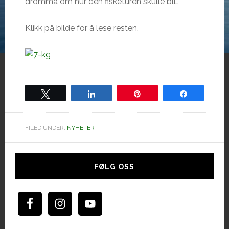
drömma om hur den fisketuren skulle bli…
Klikk på bilde for å lese resten.
Tweet
Share
Pin
Share
FILED UNDER:
NYHETER
Hoved
sidebar
FØLG OSS