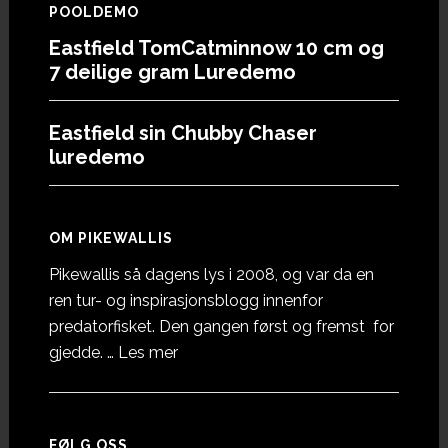
POOLDEMO
Eastfield TomCatminnow 10 cm og
7 deilige gram Luredemo
Eastfield sin Chubby Chaser
luredemo
OM PIKEWALLIS
Pikewallis så dagens lys i 2008, og var da en
ren tur- og inspirasjonsblogg innenfor
predatorfisket. Den gangen først og fremst for
omOm
gjedde. …
Les mer
Pikewallis
FØLG OSS