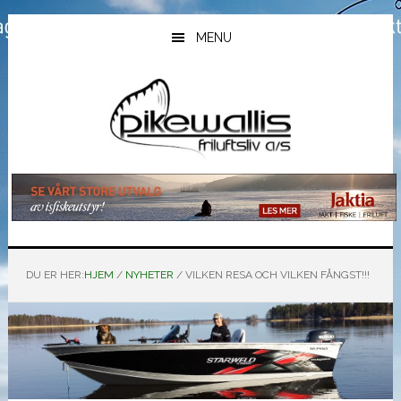
Hopp
Hopp
Hopp
til
til
til
MENU
hovedinnhold
primært
bunntekst
sidefelt
DU ER HER:
HJEM
/
NYHETER
/
VILKEN RESA OCH VILKEN FÅNGST!!!