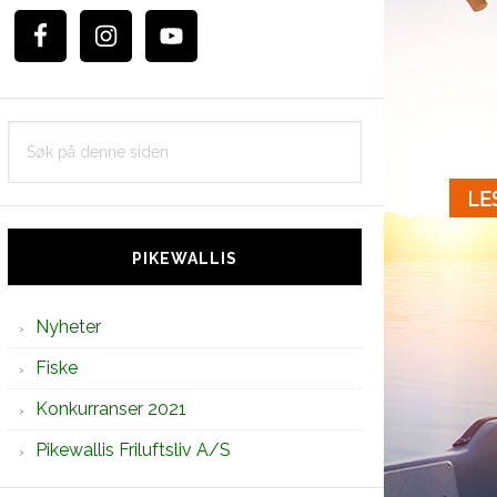
Søk
på
denne
siden
PIKEWALLIS
Nyheter
Fiske
Konkurranser 2021
Pikewallis Friluftsliv A/S