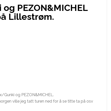
ki og PEZON&MICHEL
å Lillestrøm.
llex/Gunki og PEZON&MICHEL.
orgen ville jeg tatt turen ned for å se titte ta på osv