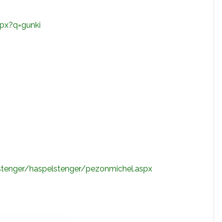
px?q=gunki
stenger/haspelstenger/pezonmichel.aspx