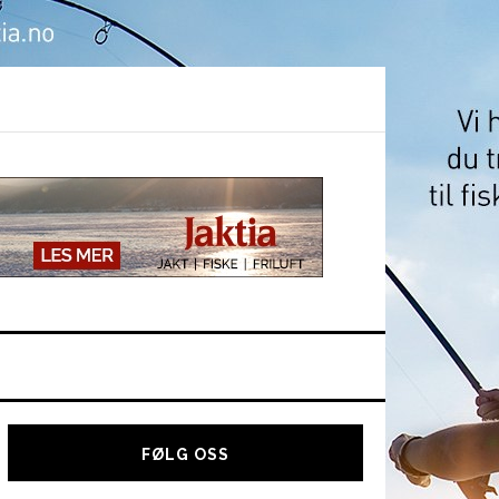
Hoved
sidebar
FØLG OSS