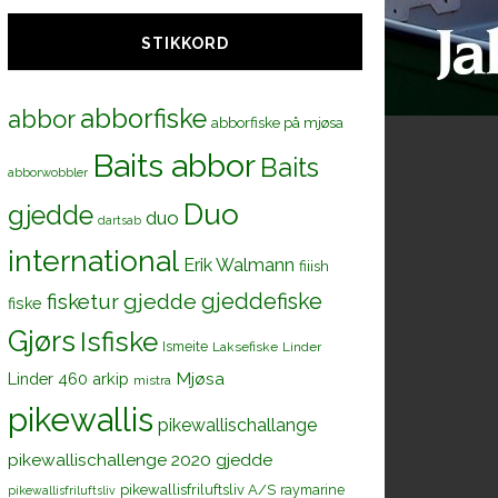
STIKKORD
abborfiske
abbor
abborfiske på mjøsa
Baits abbor
Baits
abborwobbler
Duo
gjedde
duo
dartsab
international
Erik Walmann
fiiish
gjeddefiske
fisketur
gjedde
fiske
Gjørs
Isfiske
Ismeite
Laksefiske
Linder
Mjøsa
Linder 460 arkip
mistra
pikewallis
pikewallischallange
pikewallischallenge 2020 gjedde
pikewallisfriluftsliv A/S
raymarine
pikewallisfriluftsliv