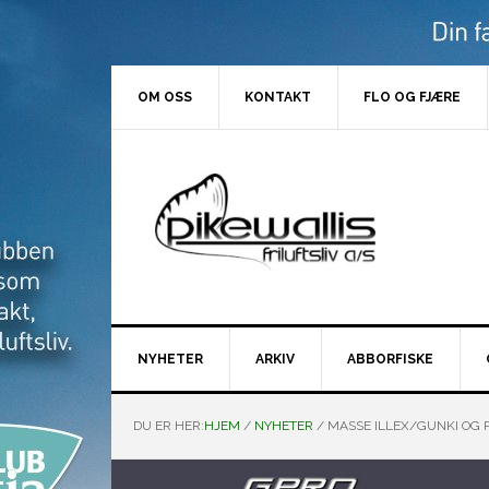
Hopp
Hopp
Hopp
Hopp
til
til
til
til
primær
hovedinnhold
primært
bunntekst
menyen
sidefelt
OM OSS
KONTAKT
FLO OG FJÆRE
NYHETER
ARKIV
ABBORFISKE
DU ER HER:
HJEM
/
NYHETER
/
MASSE ILLEX/GUNKI OG 