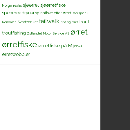
sjøørret
sjøørretfiske
Norge
realis
spearheadryuki
spinnfiske etter ørret
storsjøen i
tailwalk
trout
Svartzonker
Rendalen
tips og triks
ørret
troutfishing
Østlandet Motor Service AS
ørretfiske
ørretfiske på Mjøsa
ørretwobbler