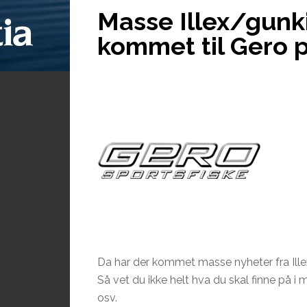
Masse Illex/gun
kommet til Gero p
Da har der kommet masse nyheter fra I
Så vet du ikke helt hva du skal finne på i m
osv.