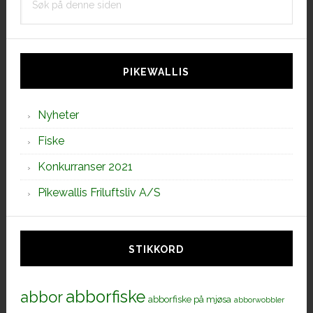
på
denne
siden
PIKEWALLIS
Nyheter
Fiske
Konkurranser 2021
Pikewallis Friluftsliv A/S
STIKKORD
abborfiske
abbor
abborfiske på mjøsa
abborwobbler