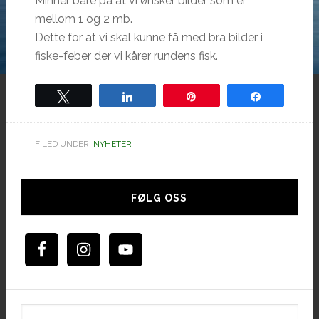
Minner bare på at vi ønsker bilder som er
mellom 1 og 2 mb.
Dette for at vi skal kunne få med bra bilder i
fiske-feber der vi kårer rundens fisk.
Tweet
Share
Pin
Share
FILED UNDER:
NYHETER
Hoved
sidebar
FØLG OSS
Søk