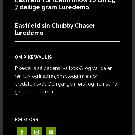
7 deilige gram Luredemo
Eastfield sin Chubby Chaser
luredemo
OM PIKEWALLIS
Pikewallis så dagens lys i 2008, og var da en
ren tur- og inspirasjonsblogg innenfor
predatorfisket. Den gangen først og fremst for
omOm
gjedde. …
Les mer
Pikewallis
FØLG OSS