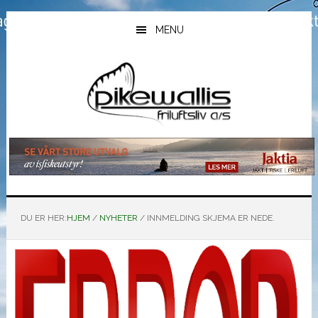
Hopp
Hopp
Hopp
til
til
til
MENU
hovedinnhold
primært
bunntekst
sidefelt
DU ER HER:
HJEM
/
NYHETER
/
INNMELDING SKJEMA ER NEDE.