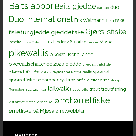
Baits abbor
Baits gjedde
duo
dartsab
Duo international
Erik Walmann
fiiish
fiske
Gjørs
Isfiske
gjeddefiske
fisketur
gjedde
Mjøsa
Linder 460 arkip
Ismeite
Laksefiske
Linder
mistra
pikewallis
pikewallischallange
pikewallischallenge 2020 gjedde
pikewallisfriluftsliv
sjøørret
pikewallisfriluftsliv A/S
raymarine Norge
realis
sjøørretfiske
spearheadryuki
spinnfiske etter ørret
storsjøen i
tailwalk
trout
troutfishing
Svartzonker
Rendalen
tips og triks
ørretfiske
ørret
Østlandet Motor Service AS
ørretfiske på Mjøsa
ørretwobbler
NYHETER