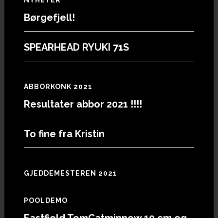
Footer
Børgefjell!
SPEARHEAD RYUKI 71S
ABBORKONK 2021
Resultater abbor 2021 !!!!
To fine fra Kristin
GJEDDEMESTEREN 2021
POOLDEMO
Eastfield TomCatminnow 10 cm og