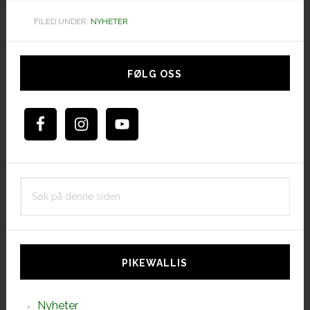
FILED UNDER:
NYHETER
Hoved
sidebar
FØLG OSS
Søk
på
denne
siden
PIKEWALLIS
Nyheter