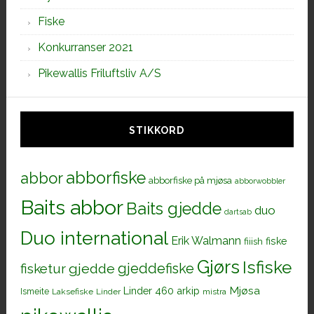
Fiske
Konkurranser 2021
Pikewallis Friluftsliv A/S
STIKKORD
abborfiske
abbor
abborfiske på mjøsa
abborwobbler
Baits abbor
Baits gjedde
duo
dartsab
Duo international
Erik Walmann
fiiish
fiske
Gjørs
Isfiske
gjeddefiske
fisketur
gjedde
Mjøsa
Linder 460 arkip
Ismeite
Laksefiske
Linder
mistra