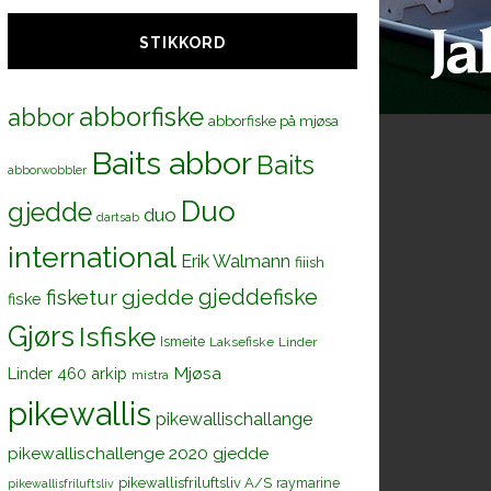
STIKKORD
abborfiske
abbor
abborfiske på mjøsa
Baits abbor
Baits
abborwobbler
Duo
gjedde
duo
dartsab
international
Erik Walmann
fiiish
gjeddefiske
fisketur
gjedde
fiske
Gjørs
Isfiske
Ismeite
Laksefiske
Linder
Mjøsa
Linder 460 arkip
mistra
pikewallis
pikewallischallange
pikewallischallenge 2020 gjedde
pikewallisfriluftsliv A/S
raymarine
pikewallisfriluftsliv