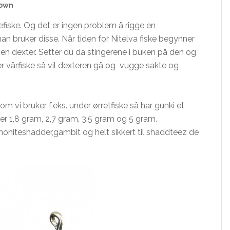
own
efiske. Og det er ingen problem å rigge en
 bruker disse. Når tiden for Nitelva fiske begynner
 en dexter. Setter du da stingerene i buken på den og
r vårfiske så vil dexteren gå og vugge sakte og
om vi bruker f.eks. under ørretfiske så har gunki et
r 1,8 gram, 2,7 gram, 3,5 gram og 5 gram.
moniteshadder,gambit og helt sikkert til shaddteez de