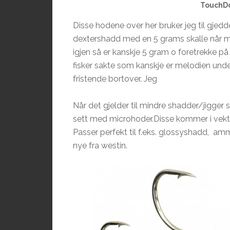
TouchD
Disse hodene over her bruker jeg til gjedd
dextershadd med en 5 grams skalle når man
igjen så er kanskje 5 gram o foretrekke på
fisker sakte som kanskje er melodien unde
fristende bortover. Jeg
Når det gjelder til mindre shadder/jigger s
sett med microhoder.Disse kommer i vekte
Passer perfekt til f.eks. glossyshadd, am
nye fra westin.