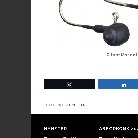
G’foot Mat nat
Tweet
Sha
FILED UNDER:
NYHETER
Footer
NYHETER
ABBORKONK 20