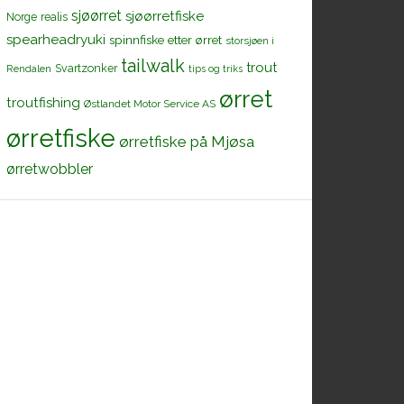
sjøørret
sjøørretfiske
Norge
realis
spearheadryuki
spinnfiske etter ørret
storsjøen i
tailwalk
trout
Svartzonker
Rendalen
tips og triks
ørret
troutfishing
Østlandet Motor Service AS
ørretfiske
ørretfiske på Mjøsa
ørretwobbler