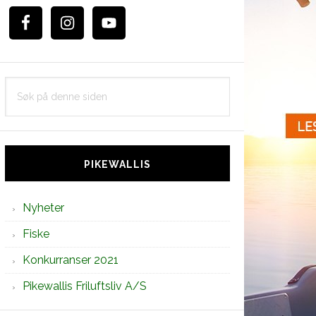
Søk
på
denne
siden
PIKEWALLIS
Nyheter
Fiske
Konkurranser 2021
Pikewallis Friluftsliv A/S