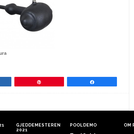
ura
re
Pin
Share
21
GJEDDEMESTEREN
POOLDEMO
OM 
2021