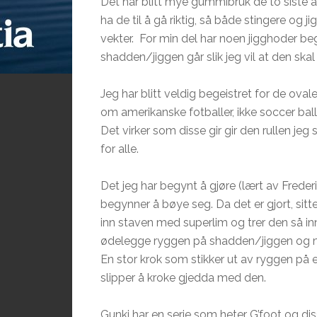
Det har blitt mye gummibruk de to siste år
ha de til å gå riktig, så både stingere og
vekter. For min del har noen jigghoder be
shadden/jiggen går slik jeg vil at den ska
Jeg har blitt veldig begeistret for de ova
om amerikanske fotballer, ikke soccer ball
Det virker som disse gir gir den rullen je
for alle.
Det jeg har begynt å gjøre (lært av Freder
begynner å bøye seg. Da det er gjort, sitt
inn staven med superlim og trer den så i
ødelegge ryggen på shadden/jiggen og m
En stor krok som stikker ut av ryggen på
slipper å kroke gjedda med den.
Gunki har en serie som heter G’foot og dis