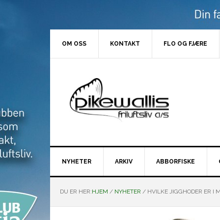
Hopp
Hopp
Hopp
Hopp
til
til
til
til
primær
hovedinnhold
primært
bunntekst
menyen
sidefelt
OM OSS
KONTAKT
FLO OG FJÆRE
NYHETER
ARKIV
ABBORFISKE
DU ER HER:
HJEM
/
NYHETER
/
HVILKE JIGGHODER ER I M