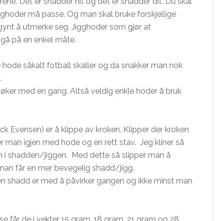
ene. Det er shadder hit og det er shadder dit. Du skal
 jigghoder må passe. Og man skal bruke forskjellige
gynt å utmerke seg. Jigghoder som gjør at
l gå på en enkel måte.
le hode såkalt fotball skaller og da snakker man nok
.
g søker med en gang. Altså veldig enkle hoder å bruk
ick Evensen) er å klippe av kroken. Klipper der kroken
er man igjen med hode og en rett stav. Jeg kliner så
nn i shadden/jiggen. Med dette så slipper man å
an får en mer bevegelig shadd/jigg.
 en shadd er med å påvirker gangen og ikke minst man
se får de i vekter 15 gram, 18 gram, 21 gram og 28