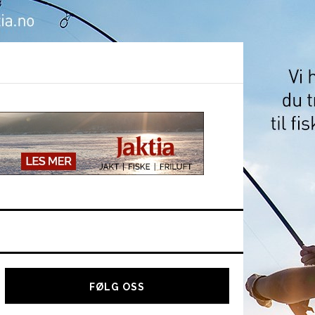
Hoved
sidebar
FØLG OSS