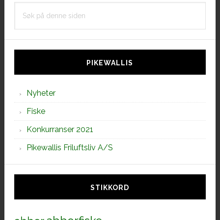
Søk
på
denne
siden
PIKEWALLIS
Nyheter
Fiske
Konkurranser 2021
Pikewallis Friluftsliv A/S
STIKKORD