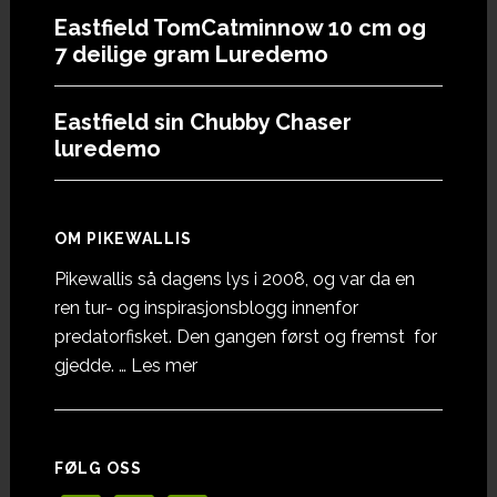
Eastfield TomCatminnow 10 cm og
7 deilige gram Luredemo
Eastfield sin Chubby Chaser
luredemo
OM PIKEWALLIS
Pikewallis så dagens lys i 2008, og var da en
ren tur- og inspirasjonsblogg innenfor
predatorfisket. Den gangen først og fremst for
omOm
gjedde. …
Les mer
Pikewallis
FØLG OSS