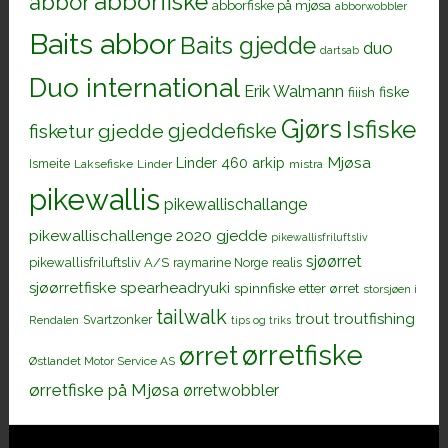
abborfiske
abbor
abborfiske på mjøsa
abborwobbler
Baits abbor
Baits gjedde
duo
dartsab
Duo international
Erik Walmann
fiiish
fiske
Gjørs
Isfiske
gjeddefiske
fisketur
gjedde
Mjøsa
Linder 460 arkip
Ismeite
Laksefiske
Linder
mistra
pikewallis
pikewallischallange
pikewallischallenge 2020 gjedde
pikewallisfriluftsliv
sjøørret
pikewallisfriluftsliv A/S
raymarine Norge
realis
sjøørretfiske
spearheadryuki
spinnfiske etter ørret
storsjøen i
tailwalk
trout
troutfishing
Svartzonker
Rendalen
tips og triks
ørretfiske
ørret
Østlandet Motor Service AS
ørretfiske på Mjøsa
ørretwobbler