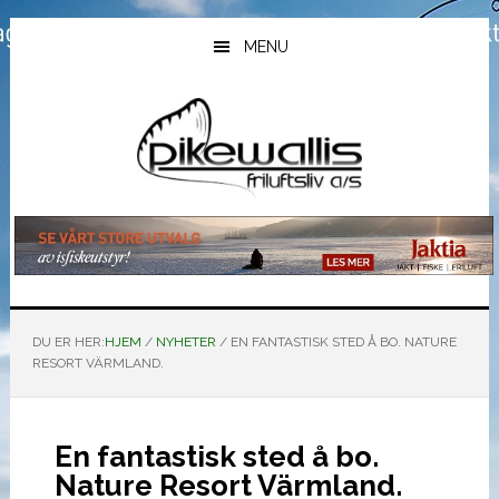
Hopp
Hopp
Hopp
til
til
til
MENU
hovedinnhold
primært
bunntekst
sidefelt
DU ER HER:
HJEM
/
NYHETER
/
EN FANTASTISK STED Å BO. NATURE
RESORT VÄRMLAND.
En fantastisk sted å bo.
Nature Resort Värmland.