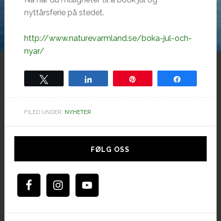
nyttårsferie på stedet.
http://www.naturevarmland.se/boka-jul-och-
nyar/
Tweet
Share
Pin
Share
FILED UNDER:
NYHETER
Hoved
sidebar
FØLG OSS