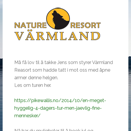
Må få lov til å takke Jens som styrer Värmland
Reasort som hadde tatt i mot oss med åpne
armer denne helgen.
Les om turen her.
https://pikewallis.no/2014/10/en-meget-
hyggelig-4-dagers-tur-men-jaevlig-fine-
mennesker/
Nå har du muligheter til å book jul og