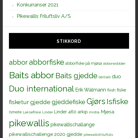
Konkurranser 2021
Pikewallis Friluftsliv A/S
STIKKORD
abborfiske
abbor
abborfiske på mjøsa
abborwobbler
Baits abbor
Baits gjedde
duo
dartsab
Duo international
Erik Walmann
fiiish
fiske
Gjørs
Isfiske
gjeddefiske
fisketur
gjedde
Mjøsa
Linder 460 arkip
Ismeite
Laksefiske
Linder
mistra
pikewallis
pikewallischallange
pikewallischallenge 2020 gjedde
pikewallisfriluftsliv