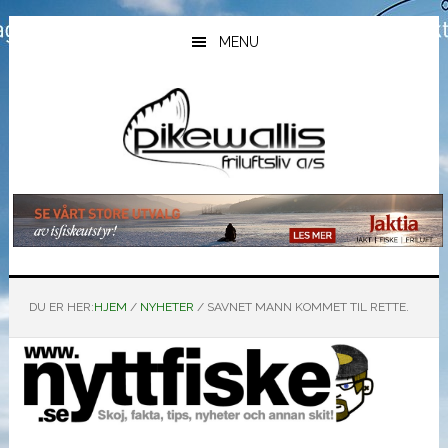
Hopp
Hopp
Hopp
til
til
til
MENU
hovedinnhold
primært
bunntekst
sidefelt
DU ER HER:
HJEM
/
NYHETER
/
SAVNET MANN KOMMET TIL RETTE.