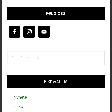
Hoved
sidebar
FØLG OSS
Søk
på
denne
siden
PIKEWALLIS
Nyheter
Fiske