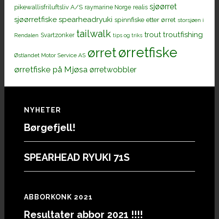
sjøørret
pikewallisfriluftsliv A/S
raymarine Norge
realis
sjøørretfiske
spearheadryuki
spinnfiske etter ørret
storsjøen i
tailwalk
trout
troutfishing
Svartzonker
Rendalen
tips og triks
ørretfiske
ørret
Østlandet Motor Service AS
ørretfiske på Mjøsa
ørretwobbler
Footer
NYHETER
Børgefjell!
SPEARHEAD RYUKI 71S
ABBORKONK 2021
Resultater abbor 2021 !!!!