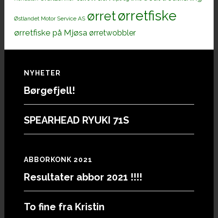
ørretfiske
ørret
Østlandet Motor Service AS
ørretfiske på Mjøsa
ørretwobbler
Footer
NYHETER
Børgefjell!
SPEARHEAD RYUKI 71S
ABBORKONK 2021
Resultater abbor 2021 !!!!
To fine fra Kristin