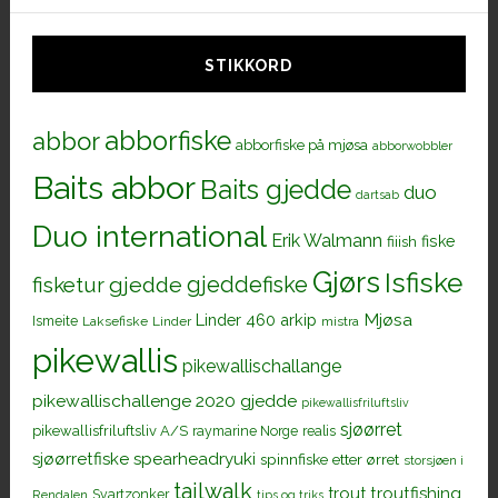
STIKKORD
abborfiske
abbor
abborfiske på mjøsa
abborwobbler
Baits abbor
Baits gjedde
duo
dartsab
Duo international
Erik Walmann
fiiish
fiske
Gjørs
Isfiske
gjeddefiske
fisketur
gjedde
Mjøsa
Linder 460 arkip
Ismeite
Laksefiske
Linder
mistra
pikewallis
pikewallischallange
pikewallischallenge 2020 gjedde
pikewallisfriluftsliv
sjøørret
pikewallisfriluftsliv A/S
raymarine Norge
realis
sjøørretfiske
spearheadryuki
spinnfiske etter ørret
storsjøen i
tailwalk
trout
troutfishing
Svartzonker
Rendalen
tips og triks