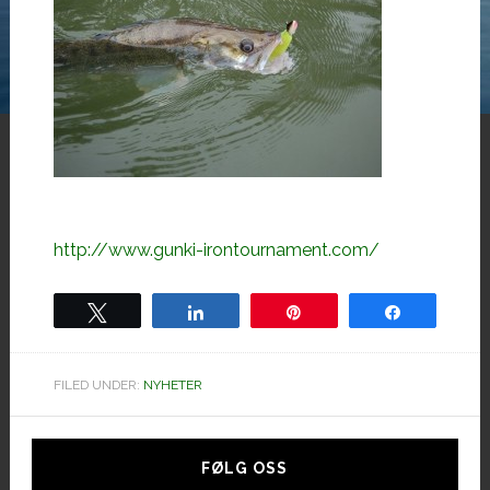
http://www.gunki-irontournament.com/
Tweet
Share
Pin
Share
FILED UNDER:
NYHETER
Hoved
sidebar
FØLG OSS