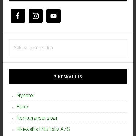
Søk
på
denne
siden
PIKEWALLIS
Nyheter
Fiske
Konkurranser 2021
Pikewallis Friluftsliv A/S