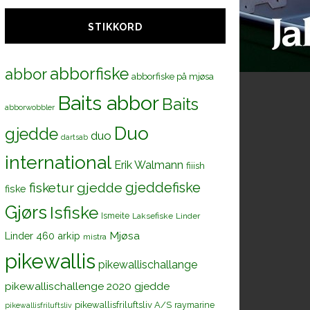
STIKKORD
abborfiske
abbor
abborfiske på mjøsa
Baits abbor
Baits
abborwobbler
Duo
gjedde
duo
dartsab
international
Erik Walmann
fiiish
gjeddefiske
fisketur
gjedde
fiske
Gjørs
Isfiske
Ismeite
Laksefiske
Linder
Mjøsa
Linder 460 arkip
mistra
pikewallis
pikewallischallange
pikewallischallenge 2020 gjedde
pikewallisfriluftsliv A/S
raymarine
pikewallisfriluftsliv