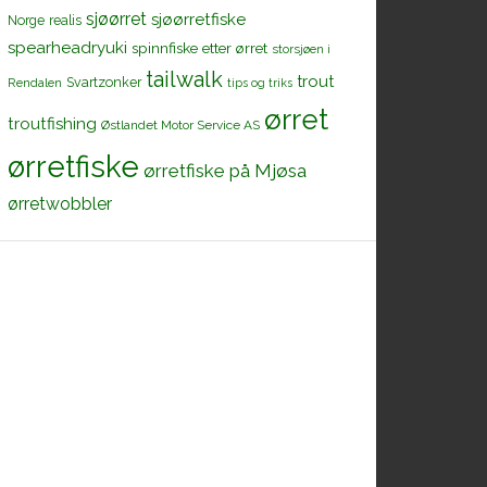
sjøørret
sjøørretfiske
Norge
realis
spearheadryuki
spinnfiske etter ørret
storsjøen i
tailwalk
trout
Svartzonker
Rendalen
tips og triks
ørret
troutfishing
Østlandet Motor Service AS
ørretfiske
ørretfiske på Mjøsa
ørretwobbler