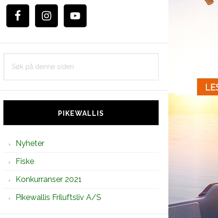
Søk
på
denne
siden
PIKEWALLIS
Nyheter
Fiske
Konkurranser 2021
Pikewallis Friluftsliv A/S