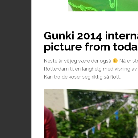
Gunki 2014 intern
picture from toda
Neste år vil jeg være der også
Nå er st
Rotterdam til en langhelg med visning av 
Kan tro de koser seg riktig så flott.