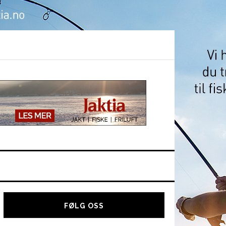
Hoved
sidebar
FØLG OSS