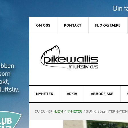
Hopp
Hopp
Hopp
Hopp
til
til
til
til
primær
hovedinnhold
primært
bunntekst
menyen
sidefelt
OM OSS
KONTAKT
FLO OG FJÆRE
NYHETER
ARKIV
ABBORFISKE
DU ER HER:
HJEM
/
NYHETER
/
GUNKI 2014 INTERNATION