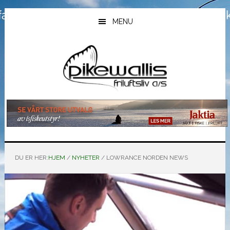
Hopp
Hopp
Hopp
til
til
til
MENU
hovedinnhold
primært
bunntekst
sidefelt
DU ER HER:
HJEM
/
NYHETER
/
LOWRANCE NORDEN NEWS