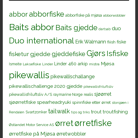
abborfiske
abbor
abborfiske på mjøsa
abborwobbler
Baits abbor
Baits gjedde
duo
dartsab
Duo international
Erik Walmann
fiiish
fiske
Gjørs
Isfiske
gjeddefiske
fisketur
gjedde
Mjøsa
Linder 460 arkip
Ismeite
Laksefiske
Linder
mistra
pikewallis
pikewallischallange
pikewallischallenge 2020 gjedde
pikewallisfriluftsliv
sjøørret
pikewallisfriluftsliv A/S
raymarine Norge
realis
sjøørretfiske
spearheadryuki
spinnfiske etter ørret
storsjøen i
tailwalk
trout
troutfishing
Svartzonker
Rendalen
tips og triks
ørretfiske
ørret
Østlandet Motor Service AS
ørretfiske på Mjøsa
ørretwobbler