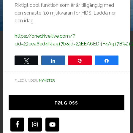
Riktigt cool funktion som är är tillgänglig med
den senaste 3.0 mjukvaran för HDS. Ladda ner
den idag.
https://onedrive.live.com/?
cid=23eea6ed4f4a917b&id=23EEA6ED4F4A917B%21
Tweet
Share
Pin
Share
FILED UNDER:
NYHETER
Hoved
sidebar
FØLG OSS