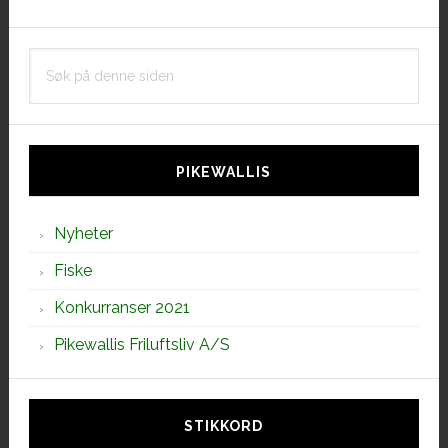
Søk
på
denne
siden
PIKEWALLIS
Nyheter
Fiske
Konkurranser 2021
Pikewallis Friluftsliv A/S
STIKKORD