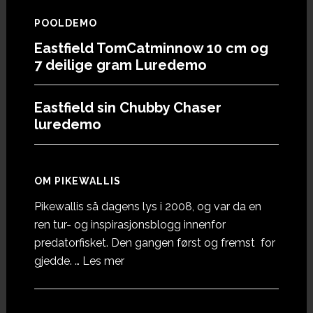
POOLDEMO
Eastfield TomCatminnow 10 cm og
7 deilige gram Luredemo
Eastfield sin Chubby Chaser
luredemo
OM PIKEWALLIS
Pikewallis så dagens lys i 2008, og var da en
ren tur- og inspirasjonsblogg innenfor
predatorfisket. Den gangen først og fremst for
omOm
gjedde. …
Les mer
Pikewallis