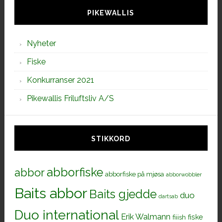
PIKEWALLIS
Nyheter
Fiske
Konkurranser 2021
Pikewallis Friluftsliv A/S
STIKKORD
abborfiske
abbor
abborfiske på mjøsa
abborwobbler
Baits abbor
Baits gjedde
duo
dartsab
Duo international
Erik Walmann
fiiish
fiske