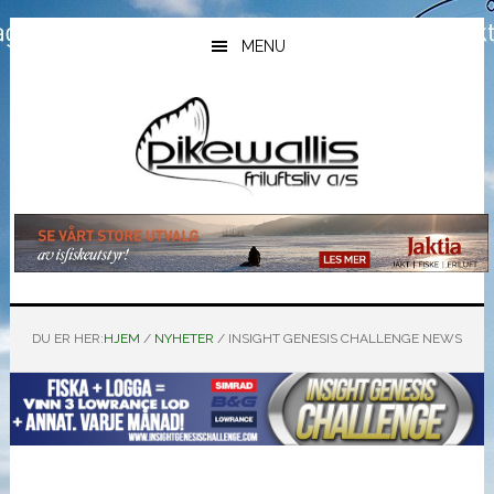
Hopp
Hopp
Hopp
til
til
til
MENU
hovedinnhold
primært
bunntekst
sidefelt
DU ER HER:
HJEM
/
NYHETER
/
INSIGHT GENESIS CHALLENGE NEWS