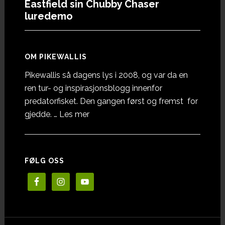
Eastfield sin Chubby Chaser
luredemo
OM PIKEWALLIS
Pikewallis så dagens lys i 2008, og var da en
ren tur- og inspirasjonsblogg innenfor
predatorfisket. Den gangen først og fremst for
omOm
gjedde. …
Les mer
Pikewallis
FØLG OSS