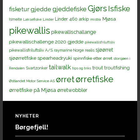
Gjørs
Isfiske
gjeddefiske
fisketur
gjedde
Mjøsa
Linder 460 arkip
Ismeite
Laksefiske
Linder
mistra
pikewallis
pikewallischallange
pikewallischallenge 2020 gjedde
pikewallisfriluftsliv
sjøørret
pikewallisfriluftsliv A/S
raymarine Norge
realis
sjøørretfiske
spearheadryuki
spinnfiske etter ørret
storsjøen i
tailwalk
trout
troutfishing
Svartzonker
Rendalen
tips og triks
ørretfiske
ørret
Østlandet Motor Service AS
ørretfiske på Mjøsa
ørretwobbler
Footer
NYHETER
Børgefjell!