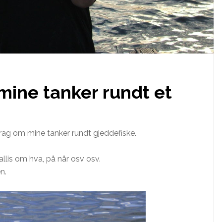
mine tanker rundt et
redrag om mine tanker rundt gjeddefiske.
.
lis om hva, på når osv osv.
n.