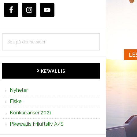
Søk
på
denne
siden
PIKEWALLIS
Nyheter
Fiske
Konkurranser 2021
Pikewallis Friluftsliv A/S