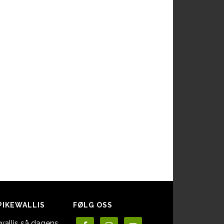
PIKEWALLIS
FØLG OSS
wallis så dagens