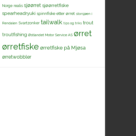
sjøørret
sjøørretfiske
Norge
realis
spearheadryuki
spinnfiske etter ørret
storsjøen i
tailwalk
trout
Svartzonker
Rendalen
tips og triks
ørret
troutfishing
Østlandet Motor Service AS
ørretfiske
ørretfiske på Mjøsa
ørretwobbler