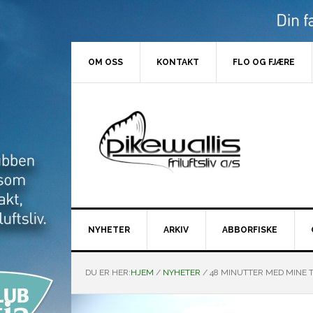
Hopp
Hopp
Hopp
Hopp
til
til
til
til
primær
hovedinnhold
primært
bunntekst
menyen
sidefelt
OM OSS
KONTAKT
FLO OG FJÆRE
NYHETER
ARKIV
ABBORFISKE
DU ER HER:
HJEM
/
NYHETER
/
48 MINUTTER MED MINE T