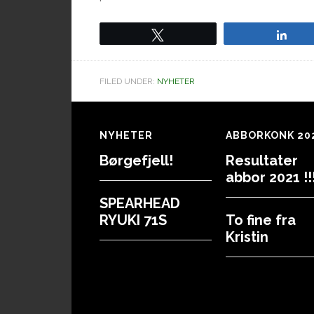
Tweet
Sha
FILED UNDER:
NYHETER
Footer
NYHETER
ABBORKONK 20
Børgefjell!
Resultater
abbor 2021 !!!
SPEARHEAD
RYUKI 71S
To fine fra
Kristin