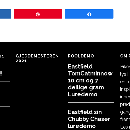
re
Pin
Share
21
GJEDDEMESTEREN
POOLDEMO
OM 
2021
Eastfield
Pike
!
TomCatminnow
lys 
10 cm og 7
en r
deilige gram
insp
Luredemo
inne
pred
Eastfield sin
gang
Chubby Chaser
frem
luredemo
Les