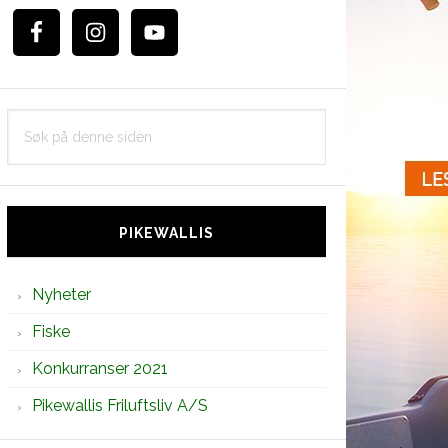
Søk
på
denne
siden
PIKEWALLIS
Nyheter
Fiske
Konkurranser 2021
Pikewallis Friluftsliv A/S