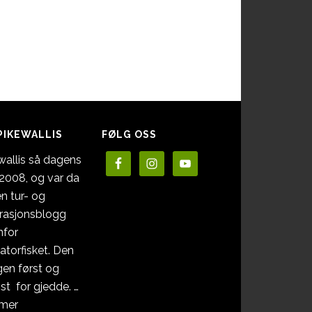
PIKEWALLIS
FØLG OSS
wallis så dagens
i 2008, og var da
en tur- og
irasjonsblogg
nfor
atorfisket. Den
en først og
st for gjedde. …
omOm
 mer