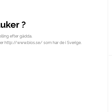
uker ?
ling efter gädda.
er http://www.bios.se/ som har de i Sverige.