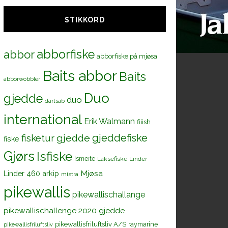
STIKKORD
abborfiske
abbor
abborfiske på mjøsa
Baits abbor
Baits
abborwobbler
Duo
gjedde
duo
dartsab
international
Erik Walmann
fiiish
gjeddefiske
fisketur
gjedde
fiske
Gjørs
Isfiske
Ismeite
Laksefiske
Linder
Mjøsa
Linder 460 arkip
mistra
pikewallis
pikewallischallange
pikewallischallenge 2020 gjedde
pikewallisfriluftsliv A/S
raymarine
pikewallisfriluftsliv