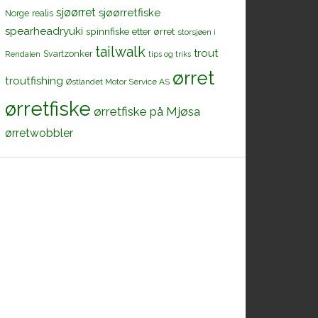
sjøørret
sjøørretfiske
Norge
realis
spearheadryuki
spinnfiske etter ørret
storsjøen i
tailwalk
trout
Svartzonker
Rendalen
tips og triks
ørret
troutfishing
Østlandet Motor Service AS
ørretfiske
ørretfiske på Mjøsa
ørretwobbler