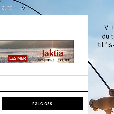
Hoved
sidebar
FØLG OSS