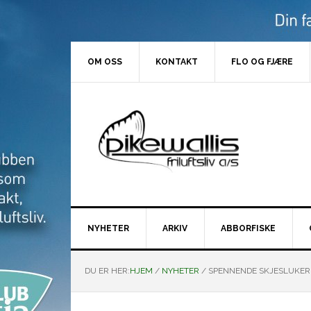
Hopp
Hopp
Hopp
Hopp
til
til
til
til
primær
hovedinnhold
primært
bunntekst
menyen
sidefelt
OM OSS
KONTAKT
FLO OG FJÆRE
NYHETER
ARKIV
ABBORFISKE
DU ER HER:
HJEM
/
NYHETER
/
SPENNENDE SKJESLUKER